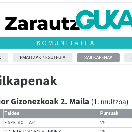
KOMUNITATEA
K
EMAITZAK / EGUTEGIA
SAILKAPENAK
ilkapenak
ior Gizonezkoak 2. Maila
(1. multzoa)
Taldea
Puntuak
SASKIAXULAR
25
CD INTERNACIONAL MONS
25