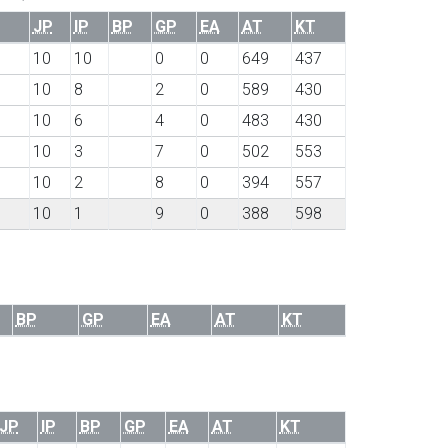
JP
IP
BP
GP
EA
AT
KT
10
10
0
0
649
437
10
8
2
0
589
430
10
6
4
0
483
430
10
3
7
0
502
553
10
2
8
0
394
557
10
1
9
0
388
598
BP
GP
EA
AT
KT
JP
IP
BP
GP
EA
AT
KT