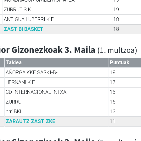
ZURRUT S.K.
19
ANTIGUA LUBERRI K.E.
18
ZAST BI BASKET
18
ior Gizonezkoak 3. Maila
(1. multzoa)
Taldea
Puntuak
AÑORGA KKE SASKI-B-
18
HERNANI K.E.
17
CD INTERNACIONAL INTXA
16
ZURRUT
15
arri BKL
13
ZARAUTZ ZAST ZKE
11