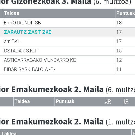
ior Gizonezkoak 3. Maila
(6. multzoa)
Taldea
Puntuak
ERROTAUNDI ISB
18
ZARAUTZ ZAST ZKE
17
arri BKL
17
OSTADAR S.K.T
15
ASTIGARRAGAKO MUNDARRO KE
12
EIBAR SASKIBALOIA -B-
11
ior Emakumezkoak 2. Maila
(6. multz
Taldea
Puntuak
JP
IP
ior Emakumezkoak 2. Maila
(1. multz
Taldea