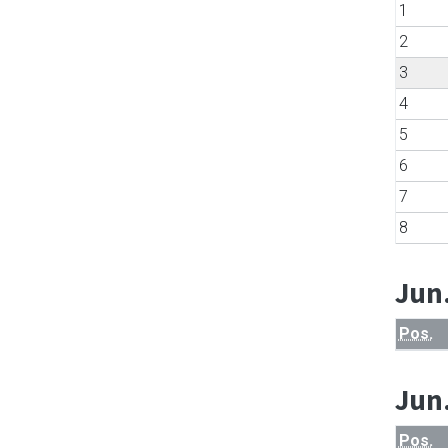
1
2
3
4
5
6
7
8
Jun
Pos.
Jun
Pos.