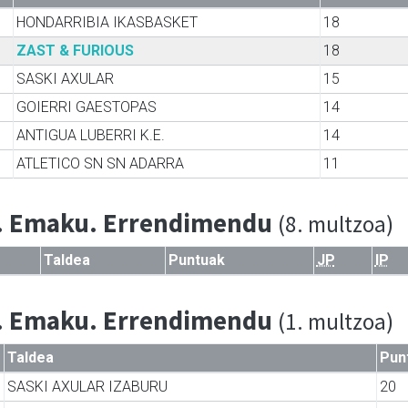
HONDARRIBIA IKASBASKET
18
ZAST & FURIOUS
18
SASKI AXULAR
15
GOIERRI GAESTOPAS
14
ANTIGUA LUBERRI K.E.
14
ATLETICO SN SN ADARRA
11
. Emaku. Errendimendu
(8. multzoa)
Taldea
Puntuak
JP
IP
. Emaku. Errendimendu
(1. multzoa)
Taldea
Pun
SASKI AXULAR IZABURU
20