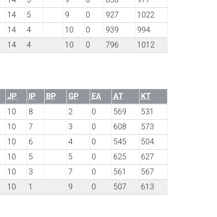
14
5
9
0
927
1022
14
4
10
0
939
994
14
4
10
0
796
1012
JP
IP
BP
GP
EA
AT
KT
10
8
2
0
569
531
10
7
3
0
608
573
10
6
4
0
545
504
10
5
5
0
625
627
10
3
7
0
561
567
10
1
9
0
507
613