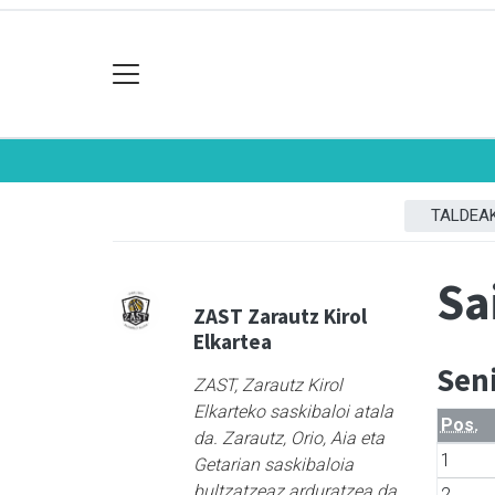
TALDEA
Sa
ZAST Zarautz Kirol
Elkartea
Sen
ZAST, Zarautz Kirol
Elkarteko saskibaloi atala
Pos.
da. Zarautz, Orio, Aia eta
1
Getarian saskibaloia
bultzatzeaz arduratzea da
2