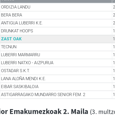
ORDIZIA LANDU
BERA BERA
ANTIGUA LUBERRI K.E.
DRUNKAT HOOPS
ZAST OAK
TECNUN
LUBERRI MARMARRU
LUBERRI NATXO - AIZPURUA
OSTADAR S.K.T.
LANA ALOÑA MENDI K.E.
EIBAR SASKIBALOIA
ASTIGARRAGAKO MUNDARRO SENIOR FEM. 2
ior Emakumezkoak 2. Maila
(3. multz