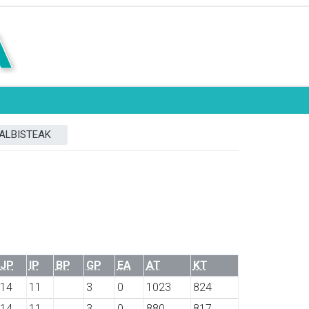
ALBISTEAK
JP
IP
BP
GP
EA
AT
KT
14
11
3
0
1023
824
14
11
3
0
880
817