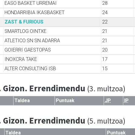
EASO BASKET URREMAI
28
HONDARRIBIA IKASBASKET
24
ZAST & FURIOUS
22
SMARTLOG OINTXE
21
ATLETICO SN SN ADARRA
21
GOIERRI GAESTOPAS
20
INOXCRA TAKE
17
ALTER CONSULTING ISB
15
. Gizon. Errendimendu
(3. multzoa)
Taldea
Puntuak
JP
IP
. Gizon. Errendimendu
(5. multzoa)
Taldea
Puntuak