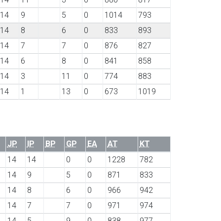
14
9
5
0
1014
793
14
8
6
0
833
893
14
7
7
0
876
827
14
6
8
0
841
858
14
3
11
0
774
883
14
1
13
0
673
1019
JP
IP
BP
GP
EA
AT
KT
14
14
0
0
1228
782
14
9
5
0
871
833
14
8
6
0
966
942
14
7
7
0
971
974
14
5
9
0
838
977