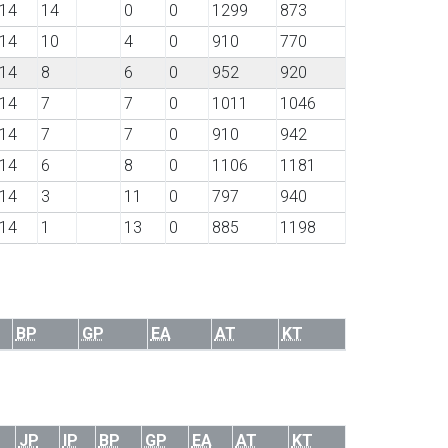
14
14
0
0
1299
873
14
10
4
0
910
770
14
8
6
0
952
920
14
7
7
0
1011
1046
14
7
7
0
910
942
14
6
8
0
1106
1181
14
3
11
0
797
940
14
1
13
0
885
1198
BP
GP
EA
AT
KT
JP
IP
BP
GP
EA
AT
KT