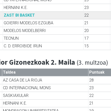
HERNANI K.E.
23
ZAST BI BASKET
22
GOIERRI MODELOS EZGUBA
21
MODELOS MODELBERRI
20
TECNUN
17
C. D. ERROIBIDE IRUN
15
ior Gizonezkoak 2. Maila
(3. multzoa)
Taldea
Puntuak
AZ CASA DE LA RIOJA
28
CD INTERNACIONAL MONS
23
SASKIAXULAR
22
HERNANI K.E.
21
MONDRAGON UNIBERTSITATEA
19