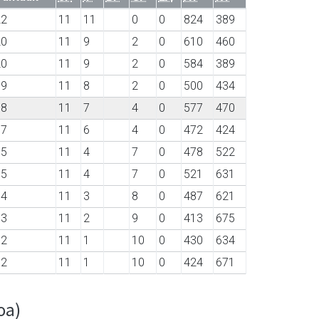
22
11
11
0
0
824
389
20
11
9
2
0
610
460
20
11
9
2
0
584
389
19
11
8
2
0
500
434
18
11
7
4
0
577
470
17
11
6
4
0
472
424
15
11
4
7
0
478
522
15
11
4
7
0
521
631
14
11
3
8
0
487
621
13
11
2
9
0
413
675
12
11
1
10
0
430
634
12
11
1
10
0
424
671
oa)