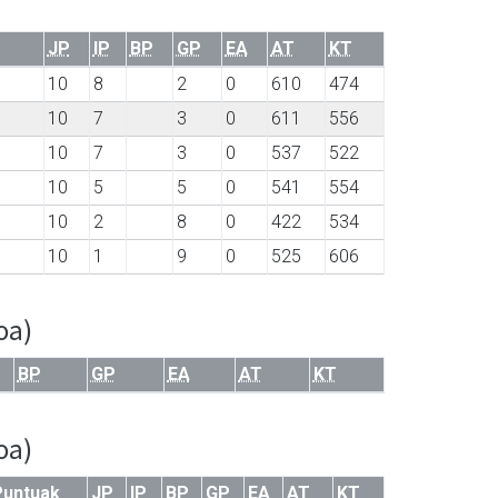
JP
IP
BP
GP
EA
AT
KT
10
8
2
0
610
474
10
7
3
0
611
556
10
7
3
0
537
522
10
5
5
0
541
554
10
2
8
0
422
534
10
1
9
0
525
606
oa)
BP
GP
EA
AT
KT
oa)
Puntuak
JP
IP
BP
GP
EA
AT
KT