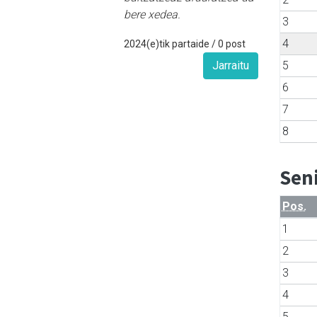
bere xedea.
3
4
2024(e)tik partaide / 0 post
5
Jarraitu
6
7
8
Sen
Pos.
1
2
3
4
5