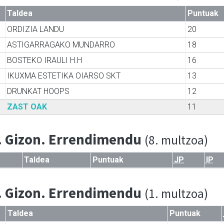
Taldea
Puntuak
ORDIZIA LANDU
20
ASTIGARRAGAKO MUNDARRO
18
BOSTEKO IRAULI H.H
16
IKUXMA ESTETIKA OIARSO SKT
13
DRUNKAT HOOPS
12
ZAST OAK
11
. Gizon. Errendimendu
(8. multzoa)
Taldea
Puntuak
JP
IP
. Gizon. Errendimendu
(1. multzoa)
Taldea
Puntuak