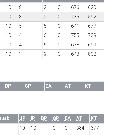
10
8
2
0
676
620
10
8
2
0
736
592
10
5
5
0
641
677
10
4
6
0
755
739
10
4
6
0
678
699
10
1
9
0
643
802
BP
GP
EA
AT
KT
tuak
JP
IP
BP
GP
EA
AT
KT
10
10
0
0
684
377