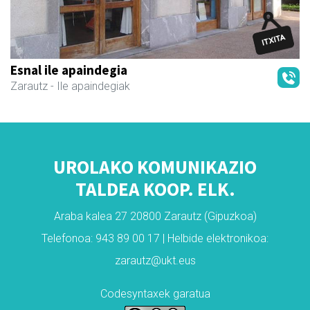
Esnal ile apaindegia
Zarautz
- Ile apaindegiak
UROLAKO KOMUNIKAZIO
TALDEA KOOP. ELK.
Araba kalea 27 20800 Zarautz (Gipuzkoa)
Telefonoa: 943 89 00 17 | Helbide elektronikoa:
zarautz@ukt.eus
Codesyntaxek garatua