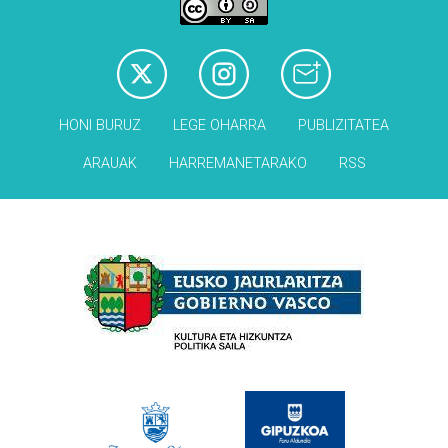
HONI BURUZ
LEGE OHARRA
PUBLIZITATEA
ARAUAK
HARREMANETARAKO
RSS
Babesleak