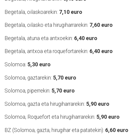
Begetala, oilaskoarekin:
7,10 euro
Begetala, oilasko eta hirugiharrarekin:
7,60 euro
Begetala, atuna eta antxoekin:
6,40 euro
Begetala, antxoa eta roquefortarekin:
6,40 euro
Solomoa:
5,30 euro
Solomoa, gaztarekin:
5,70 euro
Solomoa, piperrekin:
5,70 euro
Solomoa, gazta eta hirugiharrarekin:
5,90 euro
Solomoa, Roquefort eta hirugiharrarekin:
5,90 euro
BZ (Solomoa, gazta, hirugihar eta patatekin):
6,60 euro