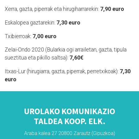
Xerra, gazta, piperrak eta hirugiharrarekin:
7,90 euro
Eskalopea gaztarekin:
7,30 euro
Txibierroak:
7,00 euro
Zelai-Ondo 2020 (Bularkia ogi arrailetan, gazta, tipula
sueztitua eta pikillo saltsa):
7,60€
Itxas-Lur (hirugiarra, gazta, piperrak, perretxikoak):
7,30
euro
UROLAKO KOMUNIKAZIO
TALDEA KOOP. ELK.
Araba kalea 27 20800 Zarautz (Gipuzkoa)