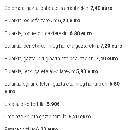
Solomoa, gazta, patata eta arrautzekin:
7,40 euro
Bularkia roquefortarekin:
6,20 euro
Bularkia, roquefort gaztarekin:
6,80 euro
Bularkia, perretxiko, hirugihar eta gaztarekin:
7,20 euro
Bularkia, gazta, hirugiharra eta arrautzekin:
7,40 euro
Bularkia, letxuga eta ali-oliarekin:
5,90 euro
Bularkia ogi arrailetan, gazta eta hirugiharrarekin:
6,80
euro
Urdaiazpiko tortilla:
5,90€
Urdaiazpiko eta gazta tortilla:
6,20 euro
Patata tortilla:
6,20 euro