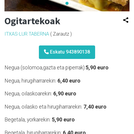
Ogitartekoak
ITXAS-LUR TABERNA
( Zarautz )
Eskatu 943890138
Negua (solomoa,gazta eta piperrak):
5,90 euro
Negua, hirugiharrarekin:
6,40 euro
Negua, oilaskoarekin:
6,90 euro
Negua, oilasko eta hirugiharrarekin:
7,40 euro
Begetala, yorkarekin:
5,90 euro
Begetala, hirugiharrarekin:
6,40 euro