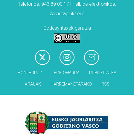
Telefonoa: 943 89 00 17 | Helbide elektronikoa:
zarautz@ukt.eus
Codesyntaxek garatua
HONI BURUZ
LEGE OHARRA
PUBLIZITATEA
ARAUAK
HARREMANETARAKO
RSS
Babesleak