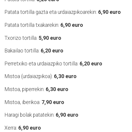
Patata tortilla gazta eta urdaiazpikoarekin:
6,90 euro
Patata tortilla txakarekin:
6,90 euro
Txorizo tortilla:
5,90 euro
Bakailao tortilla:
6,20 euro
Perretxiko eta urdaiazpiko tortilla:
6,20 euro
Mistoa (urdaiazpikoa):
6,30 euro
Mistoa, piperrekin:
6,30 euro
Mistoa, iberikoa:
7,90 euro
Haragi bolak patatekin:
6,90 euro
Xerra:
6,90 euro