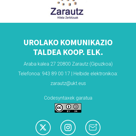
UROLAKO KOMUNIKAZIO
TALDEA KOOP. ELK.
Araba kalea 27 20800 Zarautz (Gipuzkoa)
Telefonoa: 943 89 00 17 | Helbide elektronikoa:
zarautz@ukt.eus
Codesyntaxek garatua