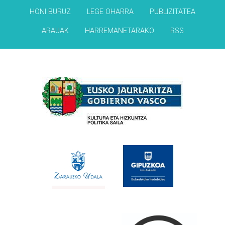
HONI BURUZ
LEGE OHARRA
PUBLIZITATEA
ARAUAK
HARREMANETARAKO
RSS
Babesleak