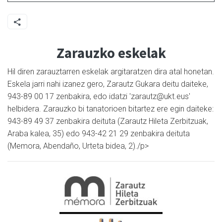
Zarauzko eskelak
Hil diren zarauztarren eskelak argitaratzen dira atal honetan.
Eskela jarri nahi izanez gero, Zarautz Gukara deitu daiteke,
943-89 00 17 zenbakira, edo idatzi 'zarautz@ukt.eus'
helbidera. Zarauzko bi tanatorioen bitartez ere egin daiteke:
943-89 49 37 zenbakira deituta (Zarautz Hileta Zerbitzuak,
Araba kalea, 35) edo 943-42 21 29 zenbakira deituta
(Memora, Abendaño, Urteta bidea, 2)./p>