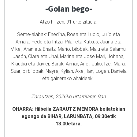
-Goian bego-
Atzo hil zen, 91 urte zituela.
Seme-alabak: Enedina, Rosa eta Lucio, Julio eta
Amaia, Fede eta Intza, Pilar eta Kutxus, Juana eta
Mikel, Aran eta Enaitz, Mario; bilobak: Malu eta Salamu,
Jasón, Clara eta Unai, Marina eta Jose Mari, Johana,
Klaudia eta Javier, Baruk, Aimar, Aner, Julio, Izei, Mara,
Suar; birbilobak: Nayra, Kylian, Axel, Ian, Logan, Daniela
eta gainerako ahaideak.
Zarautzen, 2026ko urtarrilaren 9an
OHARRA: Hilbeila ZARAUTZ MEMORA beilatokian
egongo da BIHAR, LARUNBATA, 09:30etik
13:00etara.