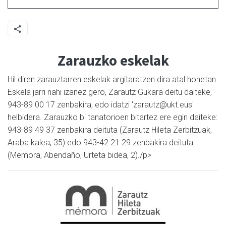
Zarauzko eskelak
Hil diren zarauztarren eskelak argitaratzen dira atal honetan.
Eskela jarri nahi izanez gero, Zarautz Gukara deitu daiteke,
943-89 00 17 zenbakira, edo idatzi 'zarautz@ukt.eus'
helbidera. Zarauzko bi tanatorioen bitartez ere egin daiteke:
943-89 49 37 zenbakira deituta (Zarautz Hileta Zerbitzuak,
Araba kalea, 35) edo 943-42 21 29 zenbakira deituta
(Memora, Abendaño, Urteta bidea, 2)./p>