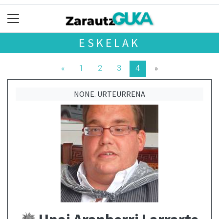
ESKELAK
«
1
2
3
4
»
NONE. URTEURRENA