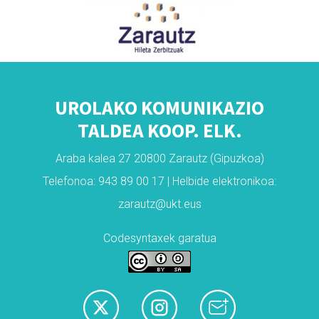
UROLAKO KOMUNIKAZIO
TALDEA KOOP. ELK.
Araba kalea 27 20800 Zarautz (Gipuzkoa)
Telefonoa: 943 89 00 17 | Helbide elektronikoa:
zarautz@ukt.eus
Codesyntaxek garatua