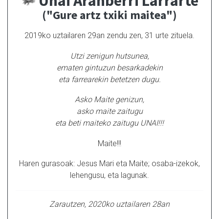
Unai Aranberri Larrarte
("Gure artz txiki maitea")
2019ko uztailaren 29an zendu zen, 31 urte zituela.
Utzi zenigun hutsunea,
ematen gintuzun besarkadekin
eta farrearekin betetzen dugu.
Asko Maite genizun,
asko maite zaitugu
eta beti maiteko zaitugu UNAI!!!
Maite!!!
Haren gurasoak: Jesus Mari eta Maite; osaba-izekok,
lehengusu, eta lagunak.
Zarautzen, 2020ko uztailaren 28an