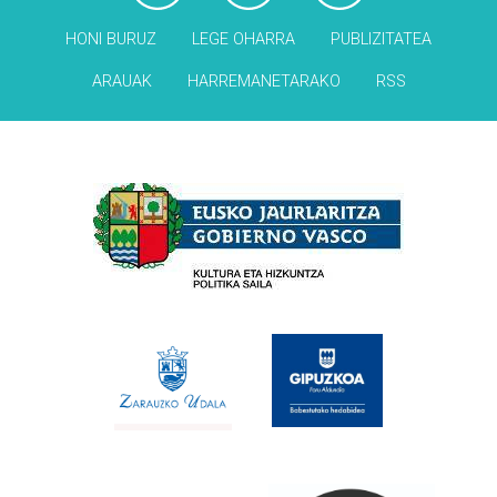
HONI BURUZ
LEGE OHARRA
PUBLIZITATEA
ARAUAK
HARREMANETARAKO
RSS
Babesleak