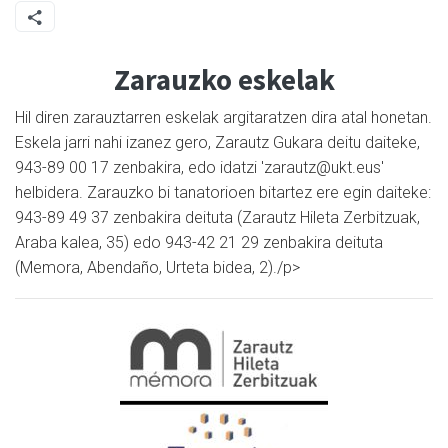
Zarauzko eskelak
Hil diren zarauztarren eskelak argitaratzen dira atal honetan.
Eskela jarri nahi izanez gero, Zarautz Gukara deitu daiteke,
943-89 00 17 zenbakira, edo idatzi 'zarautz@ukt.eus'
helbidera. Zarauzko bi tanatorioen bitartez ere egin daiteke:
943-89 49 37 zenbakira deituta (Zarautz Hileta Zerbitzuak,
Araba kalea, 35) edo 943-42 21 29 zenbakira deituta
(Memora, Abendaño, Urteta bidea, 2)./p>