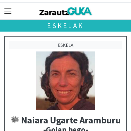
ESKELAK
ESKELA
Naiara Ugarte Aramburu
-Goian bego-