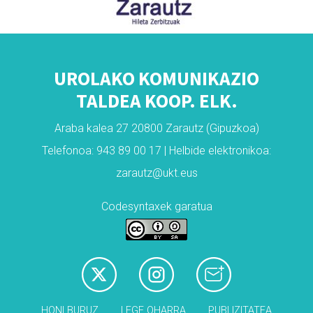
UROLAKO KOMUNIKAZIO
TALDEA KOOP. ELK.
Araba kalea 27 20800 Zarautz (Gipuzkoa)
Telefonoa: 943 89 00 17 | Helbide elektronikoa:
zarautz@ukt.eus
Codesyntaxek garatua
HONI BURUZ
LEGE OHARRA
PUBLIZITATEA