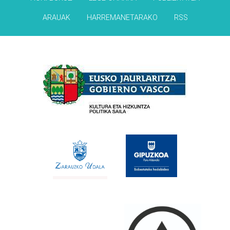
ARAUAK
HARREMANETARAKO
RSS
Babesleak