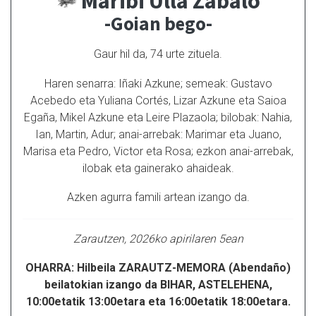
Maribi Ulla Zabalo
-Goian bego-
Gaur hil da, 74 urte zituela.
Haren senarra: Iñaki Azkune; semeak: Gustavo
Acebedo eta Yuliana Cortés, Lizar Azkune eta Saioa
Egaña, Mikel Azkune eta Leire Plazaola; bilobak: Nahia,
Ian, Martin, Adur; anai-arrebak: Marimar eta Juano,
Marisa eta Pedro, Victor eta Rosa; ezkon anai-arrebak,
ilobak eta gainerako ahaideak.
Azken agurra famili artean izango da.
Zarautzen, 2026ko apirilaren 5ean
OHARRA: Hilbeila ZARAUTZ-MEMORA (Abendaño)
beilatokian izango da BIHAR, ASTELEHENA,
10:00etatik 13:00etara eta 16:00etatik 18:00etara.