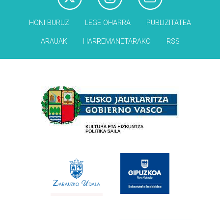
HONI BURUZ
LEGE OHARRA
PUBLIZITATEA
ARAUAK
HARREMANETARAKO
RSS
Babesleak