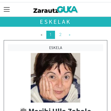
ESKELAK
«
1
2
»
ESKELA