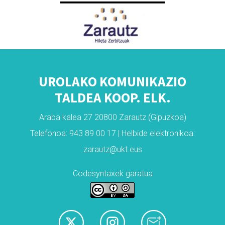
UROLAKO KOMUNIKAZIO
TALDEA KOOP. ELK.
Araba kalea 27 20800 Zarautz (Gipuzkoa)
Telefonoa: 943 89 00 17 | Helbide elektronikoa:
zarautz@ukt.eus
Codesyntaxek garatua