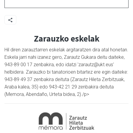
Zarauzko eskelak
Hil diren zarauztarren eskelak argitaratzen dira atal honetan.
Eskela jarri nahi izanez gero, Zarautz Gukara deitu daiteke,
943-89 00 17 zenbakira, edo idatzi 'zarautz@ukt.eus'
helbidera. Zarauzko bi tanatorioen bitartez ere egin daiteke:
943-89 49 37 zenbakira deituta (Zarautz Hileta Zerbitzuak,
Araba kalea, 35) edo 943-42 21 29 zenbakira deituta
(Memora, Abendaño, Urteta bidea, 2)./p>