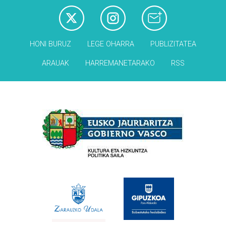
HONI BURUZ
LEGE OHARRA
PUBLIZITATEA
ARAUAK
HARREMANETARAKO
RSS
Babesleak