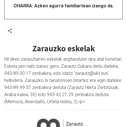
OHARRA: Azken agurra familiartean izango da.
Zarauzko eskelak
Hil diren zarauztarren eskelak argitaratzen dira atal honetan.
Eskela jarri nahi izanez gero, Zarautz Gukara deitu daiteke,
943-89 00 17 zenbakira, edo idatzi 'zarautz@ukt.eus'
helbidera. Zarauzko bi tanatorioen bitartez ere egin daiteke:
943-89 49 37 zenbakira deituta (Zarautz Hileta Zerbitzuak,
Araba kalea, 35) edo 943-42 21 29 zenbakira deituta
(Memora, Abendaño, Urteta bidea, 2)./p>