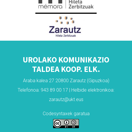
UROLAKO KOMUNIKAZIO
TALDEA KOOP. ELK.
Araba kalea 27 20800 Zarautz (Gipuzkoa)
Telefonoa: 943 89 00 17 | Helbide elektronikoa:
zarautz@ukt.eus
Codesyntaxek garatua