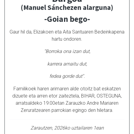
(Manuel Sánchezen alarguna)
-Goian bego-
Gaur hil da, Elizakoen eta Aita Santuaren Bedeinkapena
hartu ondoren.
"Borroka ona izan dut,
karrera amaitu dut,
fedea gorde dut".
Familikoek haren arimaren alde otoitz bat eskatzen
dizuete eta arren etor zaiteztela, BIHAR, OSTEGUNA,
arratsaldeko 19:00etan Zarauzko Andre Mariaren
Zeruratzearen parrokian egingo den hiletara.
Zarautzen, 2026ko uztailaren 1ean