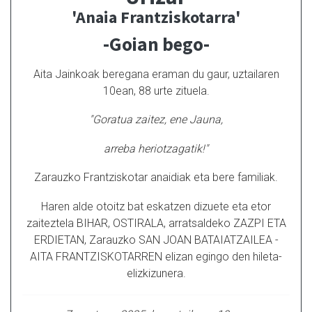
'Anaia Frantziskotarra'
-Goian bego-
Aita Jainkoak beregana eraman du gaur, uztailaren
10ean, 88 urte zituela.
"Goratua zaitez, ene Jauna,
arreba heriotzagatik!"
Zarauzko Frantziskotar anaidiak eta bere familiak.
Haren alde otoitz bat eskatzen dizuete eta etor
zaiteztela BIHAR, OSTIRALA, arratsaldeko ZAZPI ETA
ERDIETAN, Zarauzko SAN JOAN BATAIATZAILEA -
AITA FRANTZISKOTARREN elizan egingo den hileta-
elizkizunera.