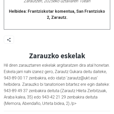
Zarautzen, 2025eko uztailaren 10ean
Helbidea: Frantziskotar komentua, San Frantzisko
2, Zarautz.
Zarauzko eskelak
Hil diren zarauztarren eskelak argitaratzen dira atal honetan.
Eskela jarri nahi izanez gero, Zarautz Gukara deitu daiteke,
943-89 00 17 zenbakira, edo idatzi 'zarautz@ukt.eus'
helbidera. Zarauzko bi tanatorioen bitartez ere egin daiteke:
943-89 49 37 zenbakira deituta (Zarautz Hileta Zerbitzuak,
Araba kalea, 35) edo 943-42 21 29 zenbakira deituta
(Memora, Abendaño, Urteta bidea, 2)./p>