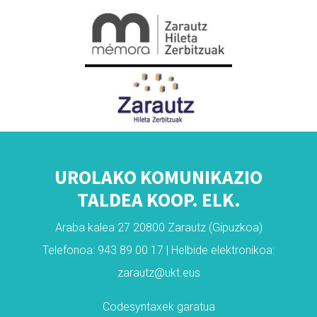
UROLAKO KOMUNIKAZIO
TALDEA KOOP. ELK.
Araba kalea 27 20800 Zarautz (Gipuzkoa)
Telefonoa: 943 89 00 17 | Helbide elektronikoa:
zarautz@ukt.eus
Codesyntaxek garatua