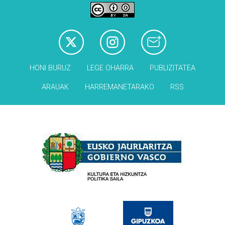
HONI BURUZ
LEGE OHARRA
PUBLIZITATEA
ARAUAK
HARREMANETARAKO
RSS
Babesleak