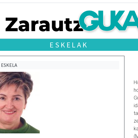
ESKELAK
ESKELA
Hi
ho
G
id
ta
ze
k
(