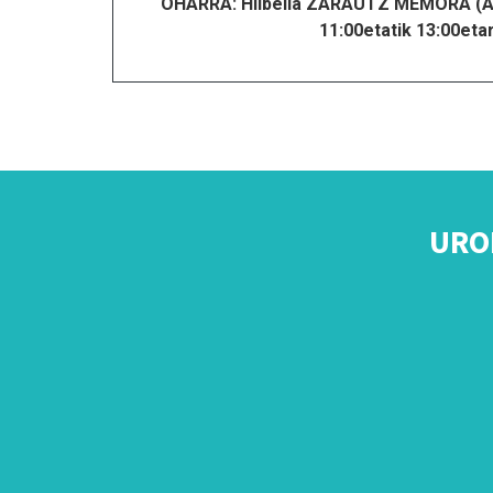
OHARRA: Hilbeila ZARAUTZ MEMORA (Abe
11:00etatik 13:00etar
URO