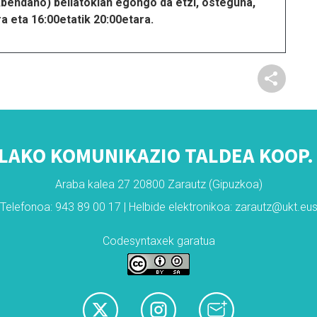
ndaño) beilatokian egongo da etzi, osteguna,
a eta 16:00etatik 20:00etara.
LAKO KOMUNIKAZIO TALDEA KOOP. 
Araba kalea 27 20800 Zarautz (Gipuzkoa)
Telefonoa: 943 89 00 17 | Helbide elektronikoa: zarautz@ukt.eu
Codesyntaxek garatua