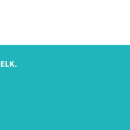
ELK.
s