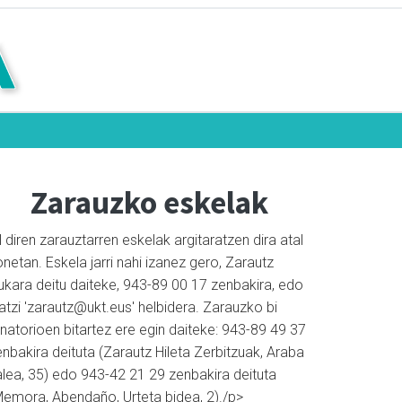
Zarauzko eskelak
l diren zarauztarren eskelak argitaratzen dira atal
netan. Eskela jarri nahi izanez gero, Zarautz
ukara deitu daiteke, 943-89 00 17 zenbakira, edo
atzi 'zarautz@ukt.eus' helbidera. Zarauzko bi
natorioen bitartez ere egin daiteke: 943-89 49 37
nbakira deituta (Zarautz Hileta Zerbitzuak, Araba
alea, 35) edo 943-42 21 29 zenbakira deituta
Memora, Abendaño, Urteta bidea, 2)./p>