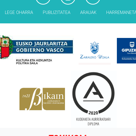
LEGE OHARRA
PUBLIZITATEA
ARAUAK
HARREMANET
Babesleak