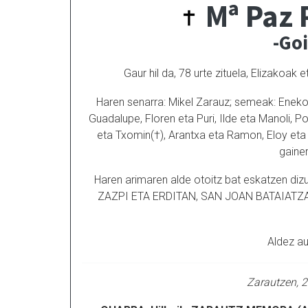
Mª Paz 
-Go
Gaur hil da, 78 urte zituela, Elizakoa
Haren senarra: Mikel Zarauz; semeak: Eneko e
Guadalupe, Floren eta Puri, Ilde eta Manoli, Por
eta Txomin(†), Arantxa eta Ramon, Eloy eta An
gaine
Haren arimaren alde otoitz bat eskatzen diz
ZAZPI ETA ERDITAN, SAN JOAN BATAIATZA
Aldez aur
Zarautzen, 2