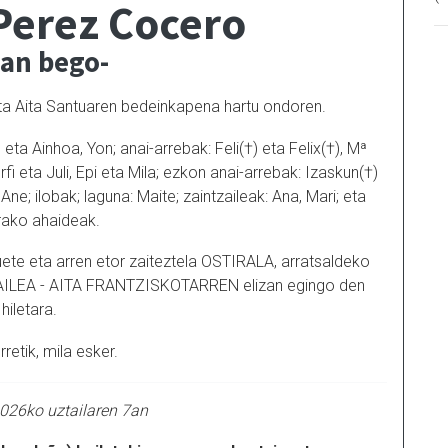
Perez Cocero
ian bego-
k eta Aita Santuaren bedeinkapena hartu ondoren.
ta Ainhoa, Yon; anai-arrebak: Feli(†) eta Felix(†), Mª
fi eta Juli, Epi eta Mila; ezkon anai-arrebak: Izaskun(†)
e; ilobak; laguna: Maite; zaintzaileak: Ana, Mari; eta
rako ahaideak.
uete eta arren etor zaiteztela OSTIRALA, arratsaldeko
ILEA - AITA FRANTZISKOTARREN elizan egingo den
hiletara.
retik, mila esker.
026ko uztailaren 7an