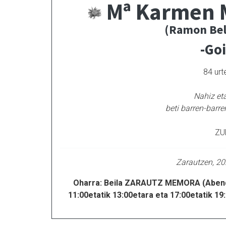
Mª Karmen 
(Ramon Bel
-Go
84 urte
Nahiz et
beti barren-barr
ZU
Zarautzen, 2
Oharra: Beila ZARAUTZ MEMORA (Abend
11:00etatik 13:00etara eta 17:00etatik 19