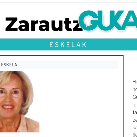
ESKELAK
ESKELA
Hi
ho
G
id
ta
ze
k
(