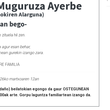
Muguruza Ayerbe
okiren Alarguna)
ian bego-
 zituela hil zen.
a agur esan behar,
enean gurekin izango zara.
RE FAMILIA
026ko martxoaren 12an
año) beilatokian egongo da gaur OSTEGUNEAN
:00ak arte. Gorpu laguntza familiartean izango da.