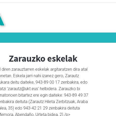
Zarauzko eskelak
l diren zarauztarren eskelak argitaratzen dira atal
netan. Eskela jarri nahi izanez gero, Zarautz
ukara deitu daiteke, 943-89 00 17 zenbakira, edo
atzi 'zarautz@ukt.eus' helbidera. Zarauzko bi
natorioen bitartez ere egin daiteke: 943-89 49 37
nbakira deituta (Zarautz Hileta Zerbitzuak, Araba
alea, 35) edo 943-42 21 29 zenbakira deituta
Memora, Abendaño, Urteta bidea, 2)./p>