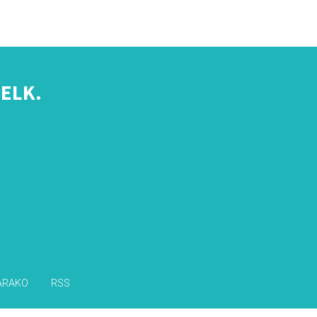
ELK.
s
ARAKO
RSS