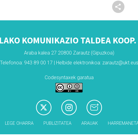
LAKO KOMUNIKAZIO TALDEA KOOP. 
Araba kalea 27 20800 Zarautz (Gipuzkoa)
Telefonoa: 943 89 00 17 | Helbide elektronikoa: zarautz@ukt.eu
Codesyntaxek garatua
LEGE OHARRA
PUBLIZITATEA
ARAUAK
HARREMANET