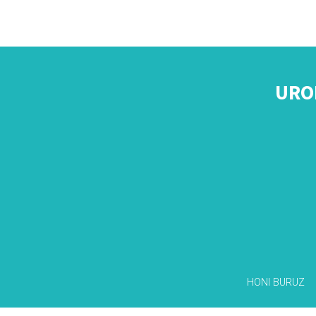
URO
HONI BURUZ