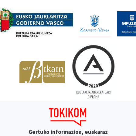
Babesleak
Gertuko informazioa, euskaraz