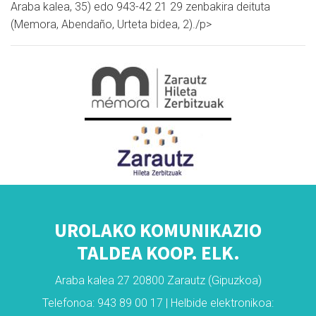
Araba kalea, 35) edo 943-42 21 29 zenbakira deituta
(Memora, Abendaño, Urteta bidea, 2)./p>
UROLAKO KOMUNIKAZIO
TALDEA KOOP. ELK.
Araba kalea 27 20800 Zarautz (Gipuzkoa)
Telefonoa: 943 89 00 17 | Helbide elektronikoa: