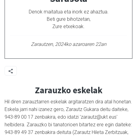
Denok maitatua eta inork ez ahaztua.
Beti gure bihotzetan,
Zure etxekoak.
Zarautzen, 2024ko azaroaren 22an
Zarauzko eskelak
Hil diren zarauztarren eskelak argitaratzen dira atal honetan.
Eskela jarri nahi izanez gero, Zarautz Gukara deitu daiteke,
943-89 00 17 zenbakira, edo idatzi 'zarautz@ukt.eus'
helbidera. Zarauzko bi tanatorioen bitartez ere egin daiteke:
943-89 49 37 zenbakira deituta (Zarautz Hileta Zerbitzuak,