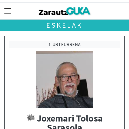
ESKELAK
1. URTEURRENA
Joxemari Tolosa
Sarasola