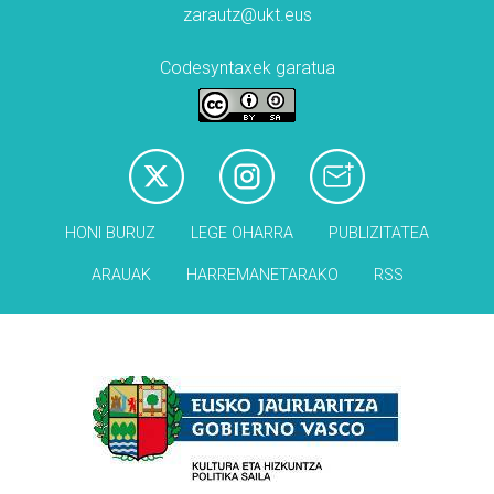
zarautz@ukt.eus
Codesyntaxek garatua
HONI BURUZ
LEGE OHARRA
PUBLIZITATEA
ARAUAK
HARREMANETARAKO
RSS
Babesleak