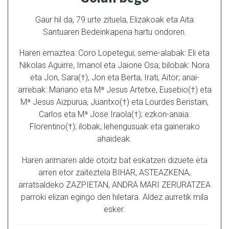
Gaur hil da, 79 urte zituela, Elizakoak eta Aita
Santuaren Bedeinkapena hartu ondoren.
Haren emaztea: Coro Lopetegui; seme-alabak: Eli eta
Nikolas Aguirre, Imanol eta Jaione Osa; bilobak: Nora
eta Jon, Sara(†), Jon eta Berta, Irati, Aitor; anai-
arrebak: Mariano eta Mª Jesus Artetxe, Eusebio(†) eta
Mª Jesus Aizpurua, Juantxo(†) eta Lourdes Beristain,
Carlos eta Mª Jose Iraola(†); ezkon-anaia:
Florentino(†); ilobak, lehengusuak eta gainerako
ahaideak.
Haren arimaren alde otoitz bat eskatzen dizuete eta
arren etor zaiteztela BIHAR, ASTEAZKENA,
arratsaldeko ZAZPIETAN, ANDRA MARI ZERURATZEA
parroki elizan egingo den hiletara. Aldez aurretik mila
esker.