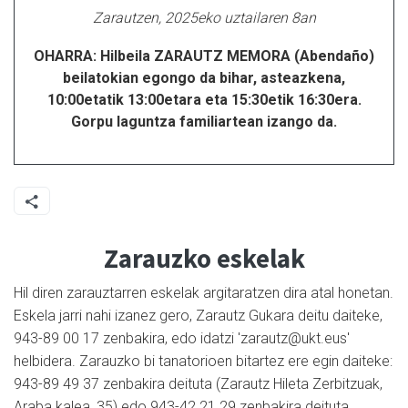
Zarautzen, 2025eko uztailaren 8an
OHARRA: Hilbeila ZARAUTZ MEMORA (Abendaño)
beilatokian egongo da bihar, asteazkena,
10:00etatik 13:00etara eta 15:30etik 16:30era.
Gorpu laguntza familiartean izango da.
Zarauzko eskelak
Hil diren zarauztarren eskelak argitaratzen dira atal honetan.
Eskela jarri nahi izanez gero, Zarautz Gukara deitu daiteke,
943-89 00 17 zenbakira, edo idatzi 'zarautz@ukt.eus'
helbidera. Zarauzko bi tanatorioen bitartez ere egin daiteke:
943-89 49 37 zenbakira deituta (Zarautz Hileta Zerbitzuak,
Araba kalea, 35) edo 943-42 21 29 zenbakira deituta