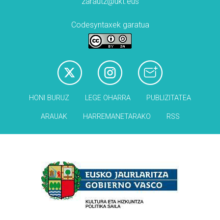
zarautz@ukt.eus
Codesyntaxek garatua
HONI BURUZ
LEGE OHARRA
PUBLIZITATEA
ARAUAK
HARREMANETARAKO
RSS
Babesleak