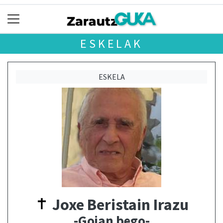
ESKELAK
ESKELA
Joxe Beristain Irazu
-Goian bego-