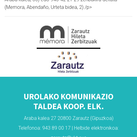
(Memora, Abendaño, Urteta bidea, 2)./p>
UROLAKO KOMUNIKAZIO
TALDEA KOOP. ELK.
Araba kalea 27 20800 Zarautz (Gipuzkoa)
Telefonoa: 943 89 00 17 | Helbide elektronikoa: