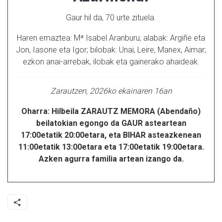
Gaur hil da, 70 urte zituela.
Haren emaztea: Mª Isabel Aranburu; alabak: Argiñe eta
Jon, Iasone eta Igor; bilobak: Unai, Leire, Manex, Aimar;
ezkon anai-arrebak, ilobak eta gainerako ahaideak.
Zarautzen, 2026ko ekainaren 16an
Oharra: Hilbeila ZARAUTZ MEMORA (Abendaño)
beilatokian egongo da GAUR asteartean
17:00etatik 20:00etara, eta BIHAR asteazkenean
11:00etatik 13:00etara eta 17:00etatik 19:00etara.
Azken agurra familia artean izango da.