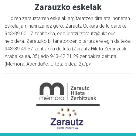
Zarauzko eskelak
Hil diren zarauztarren eskelak argitaratzen dira atal honetan.
Eskela jarri nahi izanez gero, Zarautz Gukara deitu daiteke,
943-89 00 17 zenbakira, edo idatzi 'zarautz@ukt.eus'
helbidera. Zarauzko bi tanatorioen bitartez ere egin daiteke:
943-89 49 37 zenbakira deituta (Zarautz Hileta Zerbitzuak,
Araba kalea, 35) edo 943-42 21 29 zenbakira deituta
(Memora, Abendaño, Urteta bidea, 2)./p>