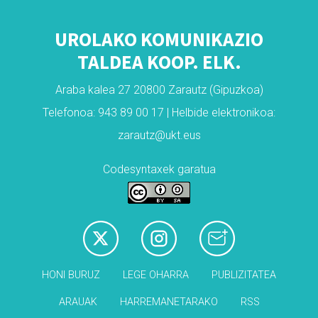
UROLAKO KOMUNIKAZIO
TALDEA KOOP. ELK.
Araba kalea 27 20800 Zarautz (Gipuzkoa)
Telefonoa: 943 89 00 17 | Helbide elektronikoa:
zarautz@ukt.eus
Codesyntaxek garatua
HONI BURUZ
LEGE OHARRA
PUBLIZITATEA
ARAUAK
HARREMANETARAKO
RSS