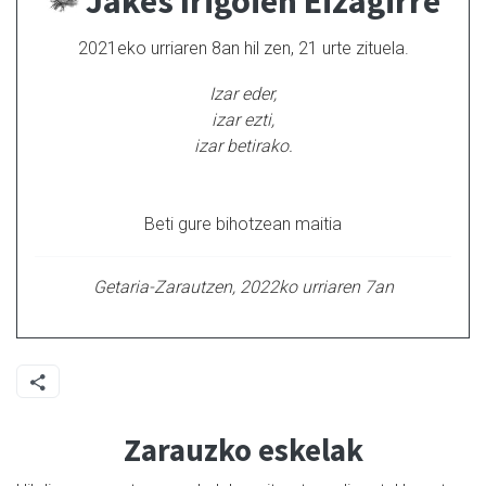
Jakes Irigoien Eizagirre
2021eko urriaren 8an hil zen, 21 urte zituela.
Izar eder,
izar ezti,
izar betirako.
Beti gure bihotzean maitia
Getaria-Zarautzen, 2022ko urriaren 7an
Zarauzko eskelak