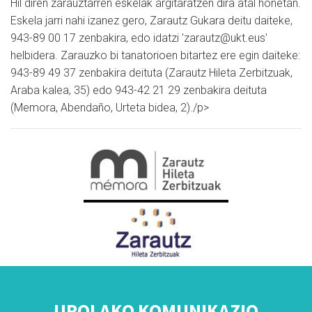
Hil diren zarauztarren eskelak argitaratzen dira atal honetan.
Eskela jarri nahi izanez gero, Zarautz Gukara deitu daiteke,
943-89 00 17 zenbakira, edo idatzi 'zarautz@ukt.eus'
helbidera. Zarauzko bi tanatorioen bitartez ere egin daiteke:
943-89 49 37 zenbakira deituta (Zarautz Hileta Zerbitzuak,
Araba kalea, 35) edo 943-42 21 29 zenbakira deituta
(Memora, Abendaño, Urteta bidea, 2)./p>
UROLAKO KOMUNIKAZIO