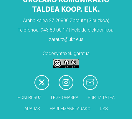
TALDEA KOOP. ELK.
Araba kalea 27 20800 Zarautz (Gipuzkoa)
Telefonoa: 943 89 00 17 | Helbide elektronikoa:
zarautz@ukt.eus
Codesyntaxek garatua
HONI BURUZ
LEGE OHARRA
PUBLIZITATEA
ARAUAK
HARREMANETARAKO
RSS
Babesleak