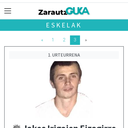
ESKELAK
«
1
2
3
»
1. URTEURRENA