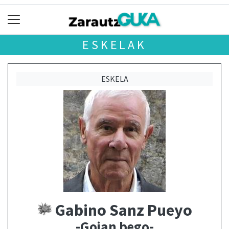
ESKELAK
ESKELA
Gabino Sanz Pueyo
-Goian bego-