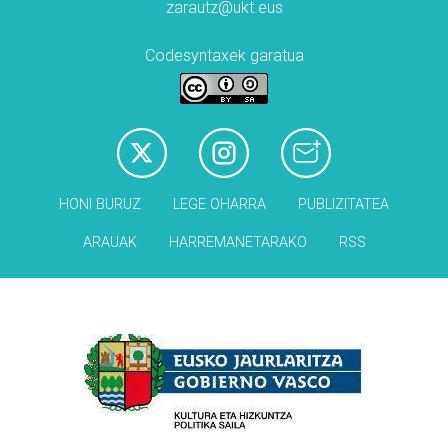
zarautz@ukt.eus
Codesyntaxek garatua
HONI BURUZ
LEGE OHARRA
PUBLIZITATEA
ARAUAK
HARREMANETARAKO
RSS
Babesleak