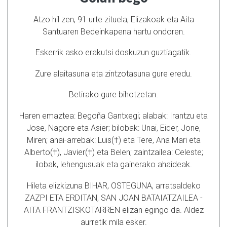
Atzo hil zen, 91 urte zituela, Elizakoak eta Aita
Santuaren Bedeinkapena hartu ondoren.
Eskerrik asko erakutsi doskuzun guztiagatik.
Zure alaitasuna eta zintzotasuna gure eredu.
Betirako gure bihotzetan.
Haren emaztea: Begoña Gantxegi; alabak: Irantzu eta
Jose, Nagore eta Asier; bilobak: Unai, Eider, Jone,
Miren; anai-arrebak: Luis(†) eta Tere, Ana Mari eta
Alberto(†), Javier(†) eta Belen; zaintzailea: Celeste;
ilobak, lehengusuak eta gainerako ahaideak.
Hileta elizkizuna BIHAR, OSTEGUNA, arratsaldeko
ZAZPI ETA ERDITAN, SAN JOAN BATAIATZAILEA -
AITA FRANTZISKOTARREN elizan egingo da. Aldez
aurretik mila esker.