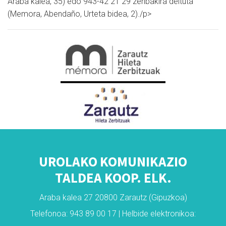
Araba kalea, 35) edo 943-42 21 29 zenbakira deituta
(Memora, Abendaño, Urteta bidea, 2)./p>
UROLAKO KOMUNIKAZIO
TALDEA KOOP. ELK.
Araba kalea 27 20800 Zarautz (Gipuzkoa)
Telefonoa: 943 89 00 17 | Helbide elektronikoa: