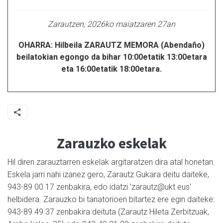
Zarautzen, 2026ko maiatzaren 27an
OHARRA: Hilbeila ZARAUTZ MEMORA (Abendaño)
beilatokian egongo da bihar 10:00etatik 13:00etara
eta 16:00etatik 18:00etara.
Zarauzko eskelak
Hil diren zarauztarren eskelak argitaratzen dira atal honetan.
Eskela jarri nahi izanez gero, Zarautz Gukara deitu daiteke,
943-89 00 17 zenbakira, edo idatzi 'zarautz@ukt.eus'
helbidera. Zarauzko bi tanatorioen bitartez ere egin daiteke:
943-89 49 37 zenbakira deituta (Zarautz Hileta Zerbitzuak,