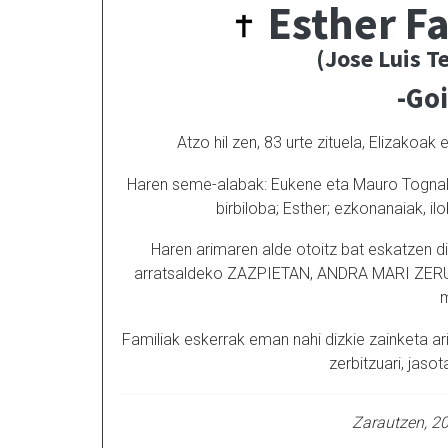
Esther F
(Jose Luis T
-Go
Atzo hil zen, 83 urte zituela, Elizakoa
Haren seme-alabak: Eukene eta Mauro Tognali, 
birbiloba; Esther; ezkonanaiak, i
Haren arimaren alde otoitz bat eskatzen d
arratsaldeko ZAZPIETAN, ANDRA MARI ZERURA
m
Familiak eskerrak eman nahi dizkie zainketa ar
zerbitzuari, jasot
Zarautzen, 20