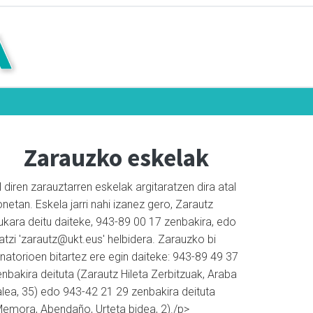
Zarauzko eskelak
l diren zarauztarren eskelak argitaratzen dira atal
netan. Eskela jarri nahi izanez gero, Zarautz
ukara deitu daiteke, 943-89 00 17 zenbakira, edo
atzi 'zarautz@ukt.eus' helbidera. Zarauzko bi
natorioen bitartez ere egin daiteke: 943-89 49 37
nbakira deituta (Zarautz Hileta Zerbitzuak, Araba
alea, 35) edo 943-42 21 29 zenbakira deituta
Memora, Abendaño, Urteta bidea, 2)./p>