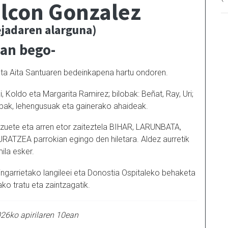
alcon Gonzalez
ejadaren alarguna)
ian bego-
k eta Aita Santuaren bedeinkapena hartu ondoren.
Koldo eta Margarita Ramirez; bilobak: Beñat, Ray, Uri;
lobak, lehengusuak eta gainerako ahaideak.
izuete eta arren etor zaiteztela BIHAR, LARUNBATA,
TZEA parrokian egingo den hiletara. Aldez aurretik
ila esker.
ingarrietako langileei eta Donostia Ospitaleko behaketa
ako tratu eta zaintzagatik.
26ko apirilaren 10ean