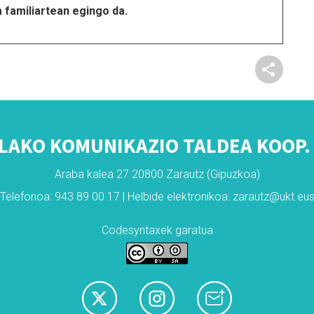
familiartean egingo da.
LAKO KOMUNIKAZIO TALDEA KOOP. 
Araba kalea 27 20800 Zarautz (Gipuzkoa)
Telefonoa: 943 89 00 17 | Helbide elektronikoa: zarautz@ukt.eu
Codesyntaxek garatua