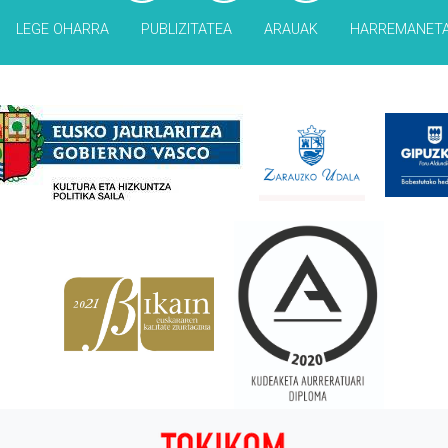
LEGE OHARRA
PUBLIZITATEA
ARAUAK
HARREMANET
Babesleak