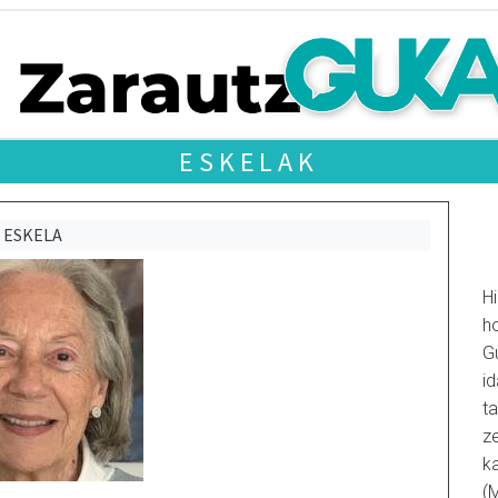
ESKELAK
ESKELA
Hi
ho
G
id
ta
ze
k
(