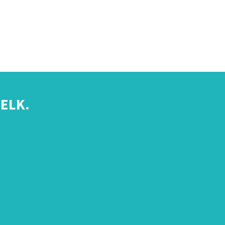
ELK.
s