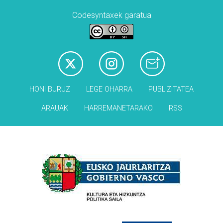
Codesyntaxek garatua
HONI BURUZ
LEGE OHARRA
PUBLIZITATEA
ARAUAK
HARREMANETARAKO
RSS
Babesleak