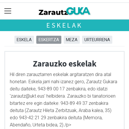
ESKELAK
ESKELA
ESKERTZA
MEZA
URTEURRENA
Zarauzko eskelak
Hil diren zarauztarren eskelak argitaratzen dira atal
honetan. Eskela jarri nahi izanez gero, Zarautz Gukara
deitu daiteke, 943-89 00 17 zenbakira, edo idatzi
'zarautz@ukt.eus' helbidera. Zarauzko bi tanatorioen
bitartez ere egin daiteke: 943-89 49 37 zenbakira
deituta (Zarautz Hileta Zerbitzuak, Araba kalea, 35)
edo 943-42 21 29 zenbakira deituta (Memora,
Abendaño, Urteta bidea, 2)./p>