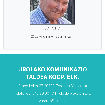
ZARAUTZ
2022ko urriaren 26an hil zen.
UROLAKO KOMUNIKAZIO
TALDEA KOOP. ELK.
Araba kalea 27 20800 Zarautz (Gipuzkoa)
Telefonoa: 943 89 00 17 | Helbide elektronikoa:
zarautz@ukt.eus