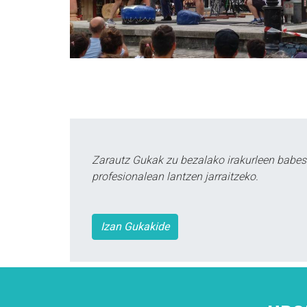
Zarautz Gukak zu bezalako irakurleen babes
profesionalean lantzen jarraitzeko.
Izan Gukakide