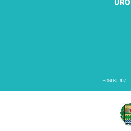
URO
HONI BURUZ