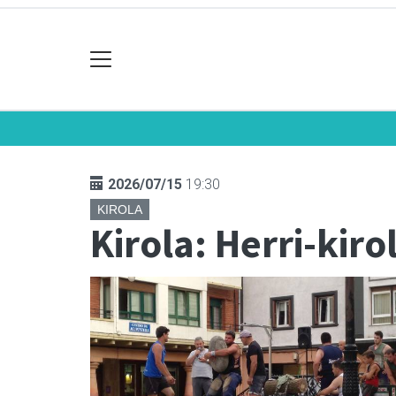
2026/07/15
19:30
KIROLA
Kirola: Herri-kir