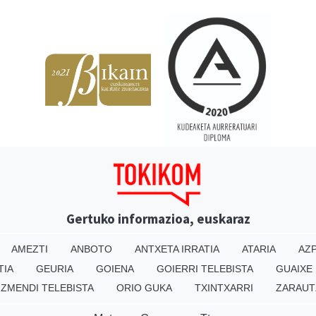
Gertuko informazioa, euskaraz
AMEZTI
ANBOTO
ANTXETA IRRATIA
ATARIA
AZP
TIA
GEURIA
GOIENA
GOIERRI TELEBISTA
GUAIXE
IZMENDI TELEBISTA
ORIO GUKA
TXINTXARRI
ZARAUT