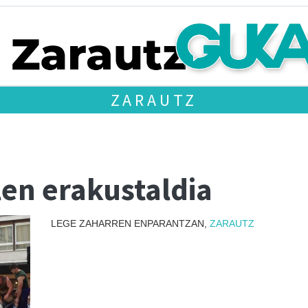
ZARAUTZ
olen erakustaldia
LEGE ZAHARREN ENPARANTZAN,
ZARAUTZ