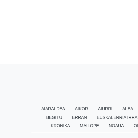
AIARALDEA
AIKOR
AIURRI
ALEA
BEGITU
ERRAN
EUSKALERRIA IRRA
KRONIKA
MAILOPE
NOAUA
O