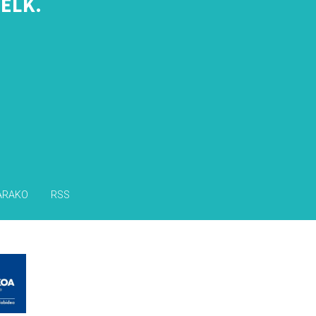
ELK.
s
ARAKO
RSS