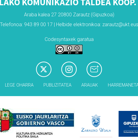
LAKO KOMUNIKAZIO TALDEA KOOP. 
Araba kalea 27 20800 Zarautz (Gipuzkoa)
Telefonoa: 943 89 00 17 | Helbide elektronikoa: zarautz@ukt.eu
Codesyntaxek garatua
LEGE OHARRA
PUBLIZITATEA
ARAUAK
HARREMANET
Babesleak