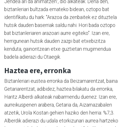
Jendea ari da animatzen", dio alkateak. Dena den,
biztanleriari bultzada emateko bidean, oztopo bat
identifikatu du hark: "Arazoa da zenbaitek ez dituztela
hutsik dauden baserriak saldu nahi. Hori bada oztopo
bat biztanleriaren arazoari aurre egiteko". Izan ere,
herrigunean hutsik dauden zazpi bat etxebizitza
kenduta, gainontzean etxe guztietan mugimendua
badela adierazi du Otaegik.
Haztea ere, erronka
Biztanleriari eustea erronka da Beizamarentzat, baina
Getariarentzat, adibidez, haztea bilakatu da erronka,
Haritz Alberdi alkateak nabarmendu duenez. Izan ere,
aurreikuspenen arabera, Getaria da, Aizarnazabalen
atzetik, Urola Kostan gehien haziko den herria: %7,3.
Alberdik adierazi du udala etorkizunari aurrea hartzeko