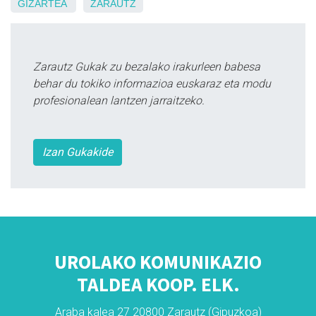
GIZARTEA
ZARAUTZ
Zarautz Gukak zu bezalako irakurleen babesa
behar du tokiko informazioa euskaraz eta modu
profesionalean lantzen jarraitzeko.
Izan Gukakide
UROLAKO KOMUNIKAZIO
TALDEA KOOP. ELK.
Araba kalea 27 20800 Zarautz (Gipuzkoa)