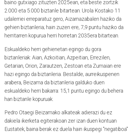
baino gutxiago zituzten 2025ean, eta beste zortzik
2.000 eta 5.000 biztanle bitartean. Urola Kostako 11
udalerriei erreparatuz gero, Aizarnazabalen haziko da
gehien biztanleria; hain zuzen ere, 7,9 puntu haziko da
herritarren kopurua herri horretan 2035era bitartean.
Eskualdeko herri gehienetan egingo du gora
biztanleriak: Aian, Azkoitian, Azpeitian, Errezilen,
Getarian, Orion, Zarautzen, Zestoan eta Zumaian ere
hazi egingo da biztanleria. Bestalde, aurreikuspenen
arabera, Beizama da biztanleria galduko duen
eskualdeko herri bakarra: 15,1 puntu egingo du behera
han biztanle kopuruak.
Pedro Otaegi Beizamako alkateak adierazi du ez
dakiela ikerketa egiterakoan zer izan duen kontuan
Eustatek, baina berak ez duela hain ikuspegi "negatiboa"