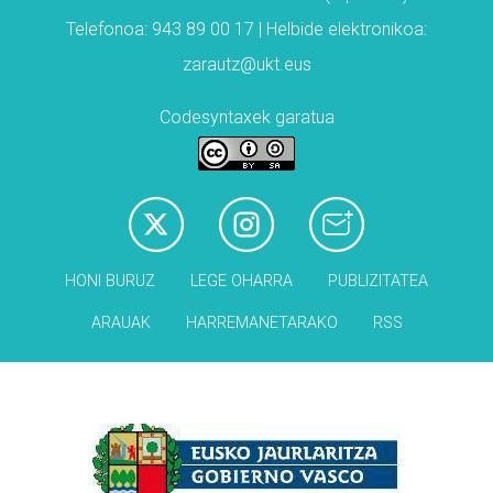
Telefonoa: 943 89 00 17 | Helbide elektronikoa:
zarautz@ukt.eus
Codesyntaxek garatua
HONI BURUZ
LEGE OHARRA
PUBLIZITATEA
ARAUAK
HARREMANETARAKO
RSS
Babesleak