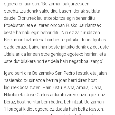
egoeraren aurrean. "Beizaman salgai zeuden
etxebizitza denak saldu dira; baserri denak salduta
daude. Etorlurrek lau etxebizitza egin behar ditu
Etxebistan, eta elizaren ondoan Eusko Jaurlaritzak
beste hamabi egin behar ditu. Niri ez zait iruditzen
Beizaman biztanleria hainbeste jaitsiko denik. Igotzea
ez da erraza, baina hainbeste jaitsiko denik ez dut uste.
Udala ari da lanean etxe gehiago egoteko herrian, eta
uste dut bilakera hori ez dela hain negatiboa izango".
Igaro berri dira Beizamako San Pedro festak, eta jaien
hasierako txupinazoa herrira joan berri diren bost
lagunek bota zuten. Hain justu, Aisha, Amaia, Diana,
Nikolai eta Jose Carlos arduratu ziren suziria pizteaz.
Beraz, bost herritar berri badira, behintzat, Beizaman.
"Horregatik diot egoera ez dudala hain beltz ikusten.