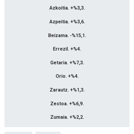
Azkoitia.
+%3,3.
Azpeitia.
+%3,6.
Beizama.
-%15,1.
Errezil.
+%4.
Getaria.
+%7,3.
Orio.
+%4.
Zarautz.
+%1,3.
Zestoa.
+%6,9.
Zumaia.
+%2,2.