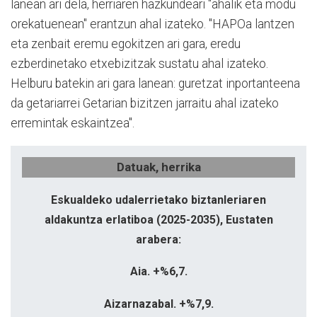
lanean ari dela, herriaren hazkundeari "ahalik eta modu
orekatuenean" erantzun ahal izateko. "HAPOa lantzen
eta zenbait eremu egokitzen ari gara, eredu
ezberdinetako etxebizitzak sustatu ahal izateko.
Helburu batekin ari gara lanean: guretzat inportanteena
da getariarrei Getarian bizitzen jarraitu ahal izateko
erremintak eskaintzea".
Datuak, herrika
Eskualdeko udalerrietako biztanleriaren
aldakuntza erlatiboa (2025-2035), Eustaten
arabera:
Aia.
+%6,7.
Aizarnazabal.
+%7,9.