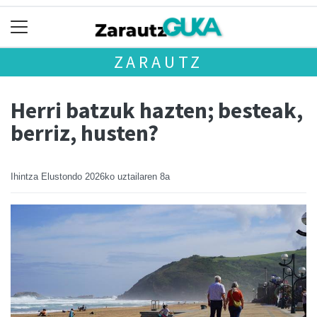
ZARAUTZ
Herri batzuk hazten; besteak,
berriz, husten?
Ihintza Elustondo
2026ko uztailaren 8a