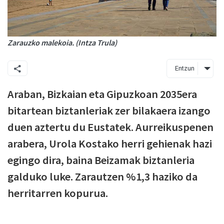
Zarauzko malekoia. (Intza Trula)
Entzun
Araban, Bizkaian eta Gipuzkoan 2035era
bitartean biztanleriak zer bilakaera izango
duen aztertu du Eustatek. Aurreikuspenen
arabera, Urola Kostako herri gehienak hazi
egingo dira, baina Beizamak biztanleria
galduko luke. Zarautzen %1,3 haziko da
herritarren kopurua.