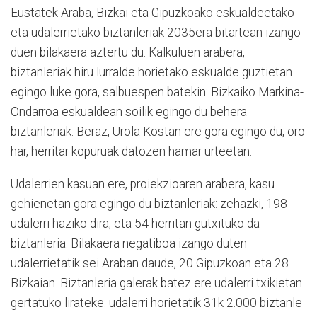
Eustatek Araba, Bizkai eta Gipuzkoako eskualdeetako
eta udalerrietako biztanleriak 2035era bitartean izango
duen bilakaera aztertu du. Kalkuluen arabera,
biztanleriak hiru lurralde horietako eskualde guztietan
egingo luke gora, salbuespen batekin: Bizkaiko Markina-
Ondarroa eskualdean soilik egingo du behera
biztanleriak. Beraz, Urola Kostan ere gora egingo du, oro
har, herritar kopuruak datozen hamar urteetan.
Udalerrien kasuan ere, proiekzioaren arabera, kasu
gehienetan gora egingo du biztanleriak: zehazki, 198
udalerri haziko dira, eta 54 herritan gutxituko da
biztanleria. Bilakaera negatiboa izango duten
udalerrietatik sei Araban daude, 20 Gipuzkoan eta 28
Bizkaian. Biztanleria galerak batez ere udalerri txikietan
gertatuko lirateke: udalerri horietatik 31k 2.000 biztanle