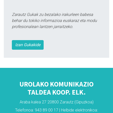
Zarautz Gukak zu bezalako irakurleen babesa
behar du tokiko informazioa euskaraz eta modu
profesionalean lantzen jarraitzeko.
Izan Gukakide
UROLAKO KOMUNIKAZIO
TALDEA KOOP. ELK.
Araba kalea 27 20800 Zarautz (Gipuzkoa)
Telefonoa: 943 89 00 17 | Helbide elektronikoa: