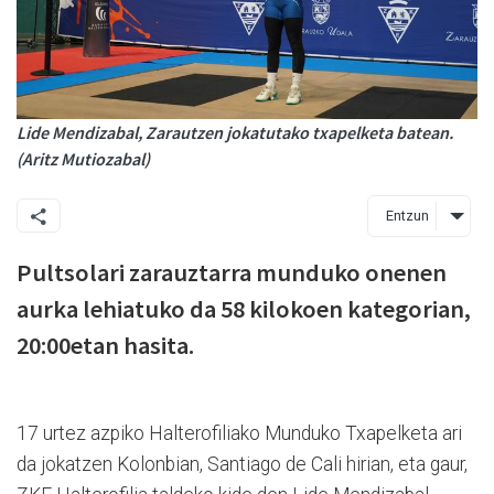
Lide Mendizabal, Zarautzen jokatutako txapelketa batean.
(Aritz Mutiozabal)
Entzun
Pultsolari zarauztarra munduko onenen
aurka lehiatuko da 58 kilokoen kategorian,
20:00etan hasita.
17 urtez azpiko Halterofiliako Munduko Txapelketa ari
da jokatzen Kolonbian, Santiago de Cali hirian, eta gaur,