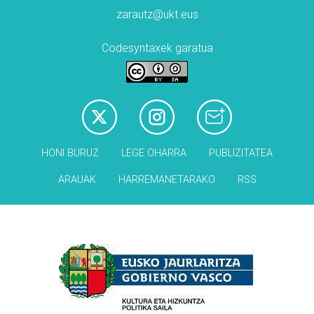
zarautz@ukt.eus
Codesyntaxek garatua
HONI BURUZ
LEGE OHARRA
PUBLIZITATEA
ARAUAK
HARREMANETARAKO
RSS
Babesleak