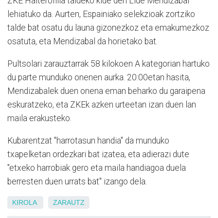
ZKE Halterofilia taldeko kide den Lide Mendizabal
lehiatuko da. Aurten, Espainiako selekzioak zortziko
talde bat osatu du launa gizonezkoz eta emakumezkoz
osatuta, eta Mendizabal da horietako bat.
Pultsolari zarauztarrak 58 kilokoen A kategorian hartuko
du parte munduko onenen aurka. 20:00etan hasita,
Mendizabalek duen onena eman beharko du garaipena
eskuratzeko, eta ZKEk azken urteetan izan duen lan
maila erakusteko.
Kubarentzat "harrotasun handia" da munduko
txapelketan ordezkari bat izatea, eta adierazi dute
"etxeko harrobiak gero eta maila handiagoa duela
berresten duen urrats bat" izango dela.
KIROLA
ZARAUTZ