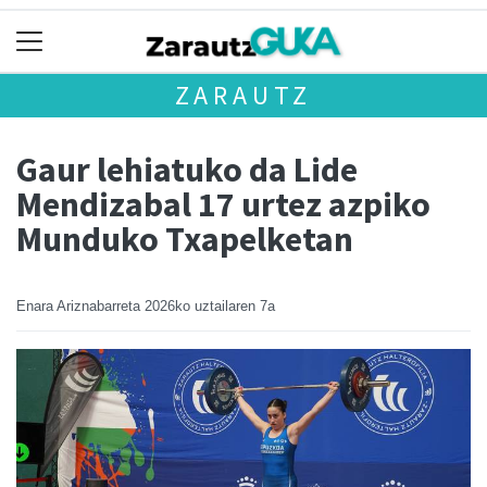
ZARAUTZ
Gaur lehiatuko da Lide
Mendizabal 17 urtez azpiko
Munduko Txapelketan
Enara Ariznabarreta
2026ko uztailaren 7a