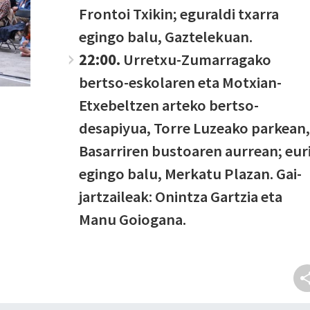
Frontoi Txikin; eguraldi txarra
egingo balu, Gaztelekuan.
22:00.
Urretxu-Zumarragako
bertso-eskolaren eta Motxian-
Etxebeltzen arteko bertso-
desapiyua, Torre Luzeako parkean,
Basarriren bustoaren aurrean; eur
egingo balu, Merkatu Plazan. Gai-
jartzaileak:
Onintza Gartzia eta
Manu Goiogana.