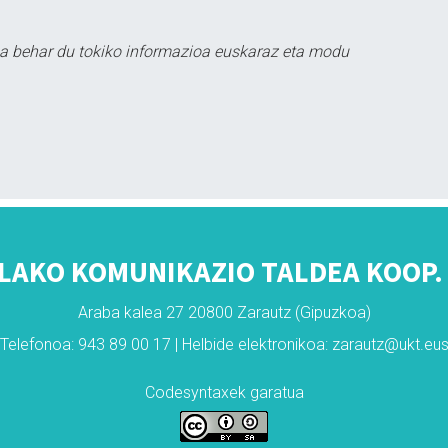
a behar du tokiko informazioa euskaraz eta modu
LAKO KOMUNIKAZIO TALDEA KOOP. 
Araba kalea 27 20800 Zarautz (Gipuzkoa)
Telefonoa: 943 89 00 17 | Helbide elektronikoa: zarautz@ukt.eu
Codesyntaxek garatua