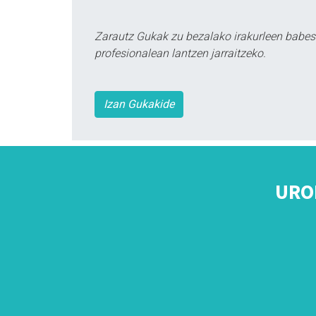
Zarautz Gukak zu bezalako irakurleen babes
profesionalean lantzen jarraitzeko.
Izan Gukakide
URO