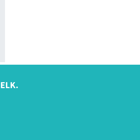
ELK.
s