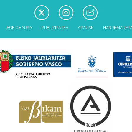
LEGE OHARRA
PUBLIZITATEA
ARAUAK
HARREMANET
Babesleak