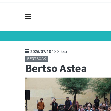
2026/07/10
18:30ean
BERTSOAK
Bertso Astea