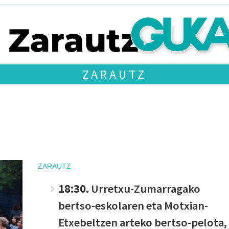
ZARAUTZ
ZARAUTZ
18:30.
Urretxu-Zumarragako
bertso-eskolaren eta Motxian-
Etxebeltzen arteko bertso-pelota,