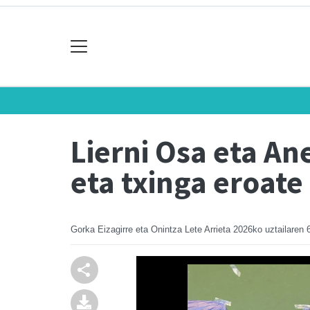
Lierni Osa eta An
eta txinga eroate
Gorka Eizagirre eta Onintza Lete Arrieta
2026ko uztailaren 