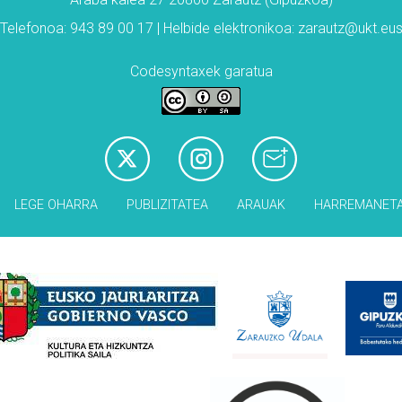
Telefonoa: 943 89 00 17 | Helbide elektronikoa: zarautz@ukt.eu
Codesyntaxek garatua
LEGE OHARRA
PUBLIZITATEA
ARAUAK
HARREMANET
Babesleak