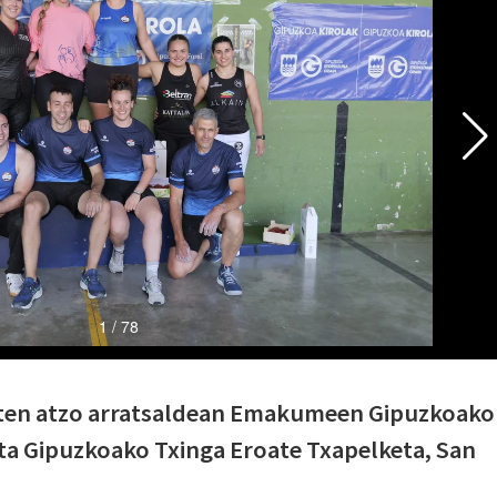
zten atzo arratsaldean Emakumeen Gipuzkoako
eta Gipuzkoako Txinga Eroate Txapelketa, San