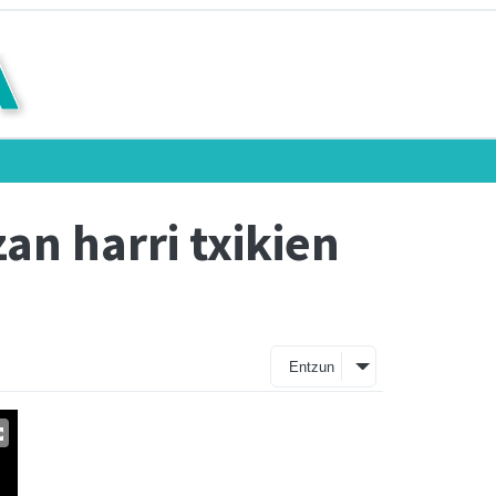
an harri txikien
Entzun