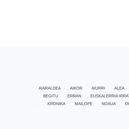
AIARALDEA
AIKOR
AIURRI
ALEA
BEGITU
ERRAN
EUSKALERRIA IRRA
KRONIKA
MAILOPE
NOAUA
O