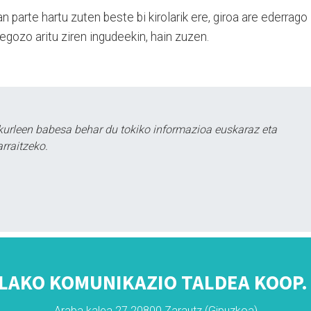
 parte hartu zuten beste bi kirolarik ere, giroa are ederrago
begozo aritu ziren ingudeekin, hain zuzen.
kurleen babesa behar du tokiko informazioa euskaraz eta
rraitzeko.
LAKO KOMUNIKAZIO TALDEA KOOP. 
Araba kalea 27 20800 Zarautz (Gipuzkoa)