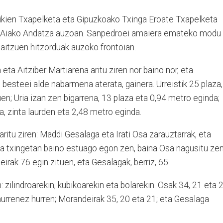
ien Txapelketa eta Gipuzkoako Txinga Eroate Txapelketa
an Aiako Andatza auzoan. Sanpedroei amaiera emateko modu
u baitzuen hitzorduak auzoko frontoian.
 eta Aitziber Martiarena aritu ziren nor baino nor, eta
 besteei alde nabarmena aterata, gainera. Urreistik 25 plaza,
uen; Uria izan zen bigarrena, 13 plaza eta 0,94 metro eginda;
za, zinta laurden eta 2,48 metro eginda.
ritu ziren: Maddi Gesalaga eta Irati Osa zarauztarrak, eta
ia txingetan baino estuago egon zen, baina Osa nagusitu zen
irak 76 egin zituen, eta Gesalagak, berriz, 65.
ren: zilindroarekin, kubikoarekin eta bolarekin. Osak 34, 21 eta 
 hurrenez hurren; Morandeirak 35, 20 eta 21; eta Gesalaga