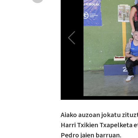
Aiako auzoan jokatu zitu
Harri Txikien Txapelketa 
Pedro jaien barruan.