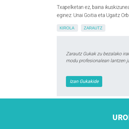
Txapelketan ez, baina ikuskizunean
eginez: Unai Goitia eta Ugaitz Or
KIROLA
ZARAUTZ
Zarautz Gukak zu bezalako ira
modu profesionalean lantzen ja
Izan Gukakide
URO