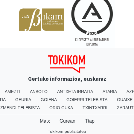
Gertuko informazioa, euskaraz
AMEZTI
ANBOTO
ANTXETA IRRATIA
ATARIA
AZP
TIA
GEURIA
GOIENA
GOIERRI TELEBISTA
GUAIXE
IZMENDI TELEBISTA
ORIO GUKA
TXINTXARRI
ZARAUT
Matx
Gurean
Ttap
Tokikom publizitatea