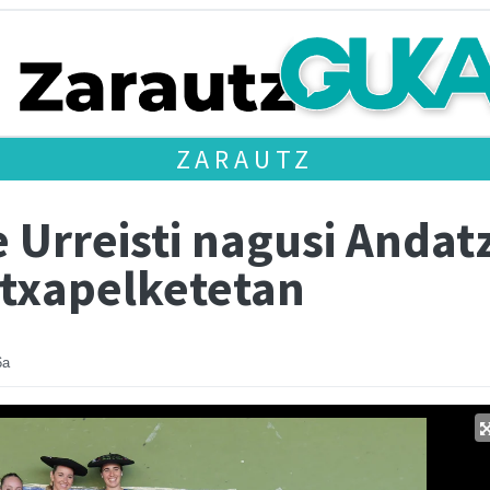
ZARAUTZ
e Urreisti nagusi Andatz
 txapelketetan
6a