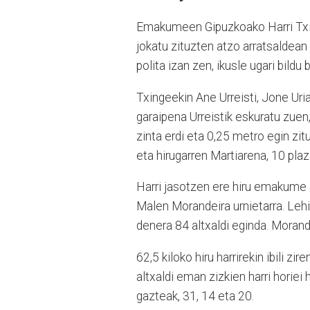
Emakumeen Gipuzkoako Harri Txik
jokatu zituzten atzo arratsalde
polita izan zen, ikusle ugari bild
Txingeekin Ane Urreisti, Jone Uria
garaipena Urreistik eskuratu zuen,
zinta erdi eta 0,25 metro egin zit
eta hirugarren Martiarena, 10 pla
Harri jasotzen ere hiru emakume a
Malen Morandeira urnietarra. Leh
denera 84 altxaldi eginda. Morande
62,5 kiloko hiru harrirekin ibili zi
altxaldi eman zizkien harri horiei
gazteak, 31, 14 eta 20.