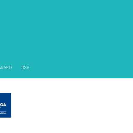
s
ARAKO
RSS