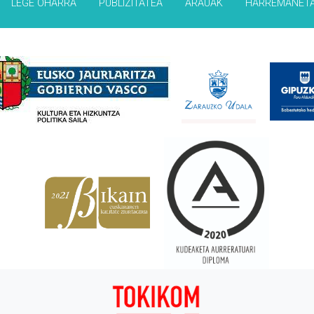
LEGE OHARRA
PUBLIZITATEA
ARAUAK
HARREMANET
Babesleak