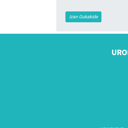
Izan Gukakide
URO