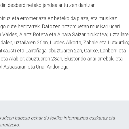
 adin desberdinetako jendea aritu zen dantzan.
 doinuz eta erromeriazalez beteko da plaza, eta musikaz
o dute herritarrek. Datozen hitzorduetan musikari ugari
ka Valdes, Alaitz Roteta eta Ainara Saizar hirukotea; uztailar
dalen; uztailaren 26an, Lurdes Alkorta, Zabale eta Lutxurdio;
Intxausti eta Larrañaga; abuztuaren 2an, Garixe, Lanberri eta
r eta Alabier; abuztuaren 23an, Elustondo anai-arrebak; eta
l Astiasaran eta Unai Andonegi.
kurleen babesa behar du tokiko informazioa euskaraz eta
rraitzeko.