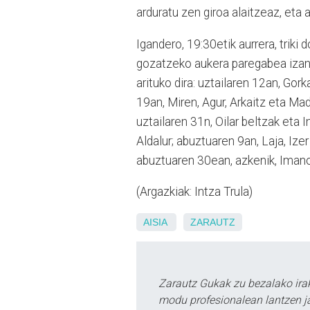
arduratu zen giroa alaitzeaz, eta
Igandero, 19:30etik aurrera, triki
gozatzeko aukera paregabea izang
arituko dira: uztailaren 12an, Gor
19an, Miren, Agur, Arkaitz eta Mad
uztailaren 31n, Oilar beltzak eta 
Aldalur; abuztuaren 9an, Laja, Ize
abuztuaren 30ean, azkenik, Imano
(Argazkiak: Intza Trula)
AISIA
ZARAUTZ
Zarautz Gukak zu bezalako ira
modu profesionalean lantzen ja