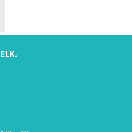
ELK.
s