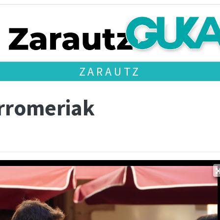
ZARAUTZ
erromeriak