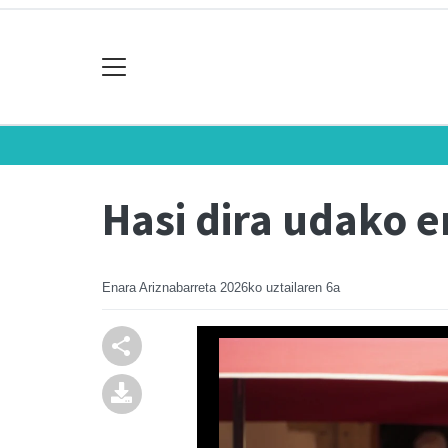
Hasi dira udako 
Enara Ariznabarreta
2026ko uztailaren 6a