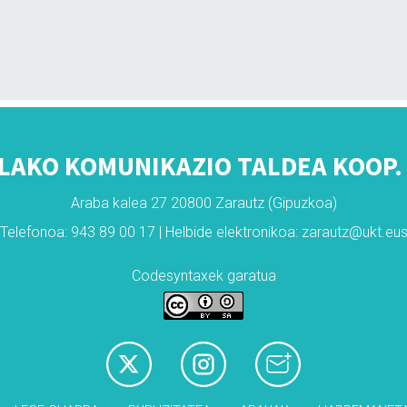
LAKO KOMUNIKAZIO TALDEA KOOP. 
Araba kalea 27 20800 Zarautz (Gipuzkoa)
Telefonoa: 943 89 00 17 | Helbide elektronikoa: zarautz@ukt.eu
Codesyntaxek garatua