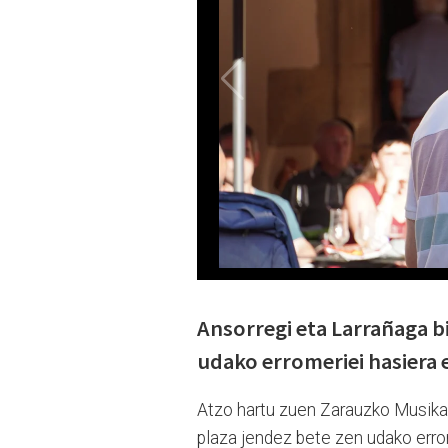
Ansorregi eta Larrañaga b
udako erromeriei hasiera
Atzo hartu zuen Zarauzko Musika 
plaza jendez bete zen udako erro