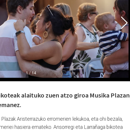
ikoteak alaituko zuen atzo giroa Musika Plazan
 emanez.
Plazak Aristerrazuko erromerien lekukoa, eta ohi bezala,
meriei hasiera emateko. Ansorregi eta Larrañaga bikotea