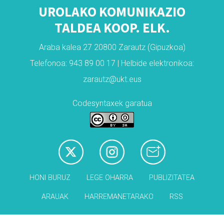
UROLAKO KOMUNIKAZIO
TALDEA KOOP. ELK.
Araba kalea 27 20800 Zarautz (Gipuzkoa)
Telefonoa: 943 89 00 17 | Helbide elektronikoa:
zarautz@ukt.eus
Codesyntaxek garatua
HONI BURUZ
LEGE OHARRA
PUBLIZITATEA
ARAUAK
HARREMANETARAKO
RSS