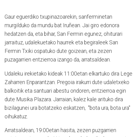
Gaur eguerdiko txupinazoarekin, sanferminetan
murgilduko da mundu bat Iruñean. Jai giro edonora
hedatzen da, eta bihar, San Fermin egunez, ohiturari
jarraituz, udalekuetako haurrek eta begiraleek San
Fermin Txiki ospatuko dute goizean, eta zezen
puzagarrien entzierroa izango da, arratsaldean.
Udaleku irekietako kideak 11:00etan elkartuko dira Lege
Zaharren Enparantzan. Pregoia irakurri dute udaletxeko
balkoitik eta santuari abestu ondoren, entzierroa egin
dute Musika Plazara. Jarraian, kalez kale arituko dira
bizilagunei ura botatzeko eskatzen, "bota ura, bota ura"
oihukatuz.
Arratsaldean, 19:00etan hasita, zezen puzgarrien