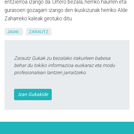
entzierroa izango da. Urtero bezala, herriko haurren eta
gurasoen gozagarri izango den ikuskizunak herriko Alde
Zaharreko kaleak girotuko ditu.
JAIAK
ZARAUTZ
Zarautz Gukak zu bezalako irakurleen babesa
behar du tokiko informazioa euskaraz eta modu
profesionalean lantzen jarraitzeko.
Izan Gukakide