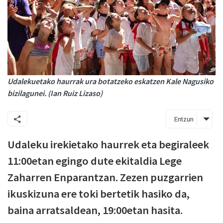
Udalekuetako haurrak ura botatzeko eskatzen Kale Nagusiko
bizilagunei. (Ian Ruiz Lizaso)
Entzun
Udaleku irekietako haurrek eta begiraleek
11:00etan egingo dute ekitaldia Lege
Zaharren Enparantzan. Zezen puzgarrien
ikuskizuna ere toki bertetik hasiko da,
baina arratsaldean, 19:00etan hasita.