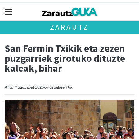
ZARAUTZ
San Fermin Txikik eta zezen
puzgarriek girotuko dituzte
kaleak, bihar
Aritz Mutiozabal
2026ko uztailaren 6a