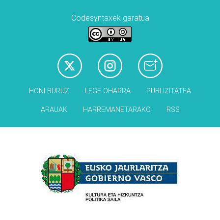
Codesyntaxek garatua
HONI BURUZ
LEGE OHARRA
PUBLIZITATEA
ARAUAK
HARREMANETARAKO
RSS
Babesleak