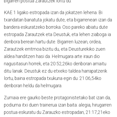
bigarren postua Zarautzek lortu du.
KAE 1 ligako estropada izan da jokatzen lehena. Bi
txandatan banatuta jokatu dute, eta bigarrenean izan da
bandera eskuratzeko borroka. Oso pareko abiatu dute
estropada Zarautzek eta Deustuk, eta lehen ziaboga ia
denbora berean hartu dute. Bigarren luzean, ordea,
Zarautzek erritmoa bizitu du, eta Deusturekiko zuen
aldea handitzen hasi da. Helmugara arte iraun dio
nagusitasun horrek, eta 20:52,26ko denboran amaitu
ditu lanak. Deustuk ez du etxeko taldea harrapatzerik
lortu, baina estropada txukuna egin du: 21:06,54ko
denboran heldu da helmugara.
Zumaia ere gaurko beste protagonistetako bat izan da,
podiuma itxi duen trainerua izan baita: alegia, hirugarren
postua eskuratu du Zarauzko estropadan, 21:17,21eko