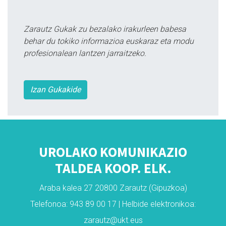
Zarautz Gukak zu bezalako irakurleen babesa
behar du tokiko informazioa euskaraz eta modu
profesionalean lantzen jarraitzeko.
Izan Gukakide
UROLAKO KOMUNIKAZIO
TALDEA KOOP. ELK.
Araba kalea 27 20800 Zarautz (Gipuzkoa)
Telefonoa: 943 89 00 17 | Helbide elektronikoa:
zarautz@ukt.eus