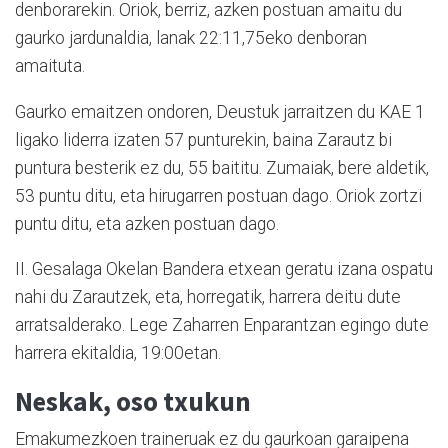
denborarekin. Oriok, berriz, azken postuan amaitu du
gaurko jardunaldia, lanak 22:11,75eko denboran
amaituta.
Gaurko emaitzen ondoren, Deustuk jarraitzen du KAE 1
ligako liderra izaten 57 punturekin, baina Zarautz bi
puntura besterik ez du, 55 baititu. Zumaiak, bere aldetik,
53 puntu ditu, eta hirugarren postuan dago. Oriok zortzi
puntu ditu, eta azken postuan dago.
II. Gesalaga Okelan Bandera etxean geratu izana ospatu
nahi du Zarautzek, eta, horregatik, harrera deitu dute
arratsalderako. Lege Zaharren Enparantzan egingo dute
harrera ekitaldia, 19:00etan.
Neskak, oso txukun
Emakumezkoen traineruak ez du gaurkoan garaipena