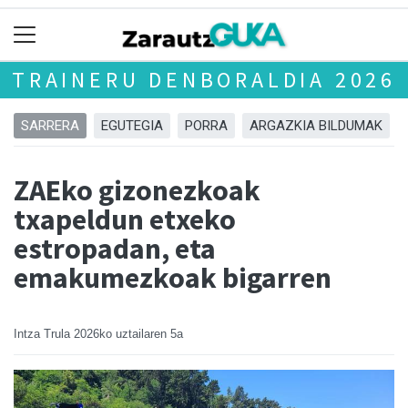
TRAINERU DENBORALDIA 2026
SARRERA
EGUTEGIA
PORRA
ARGAZKIA BILDUMAK
ZAEko gizonezkoak
txapeldun etxeko
estropadan, eta
emakumezkoak bigarren
Intza Trula
2026ko uztailaren 5a