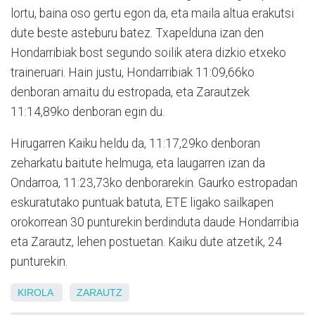
lortu, baina oso gertu egon da, eta maila altua erakutsi
dute beste asteburu batez. Txapelduna izan den
Hondarribiak bost segundo soilik atera dizkio etxeko
traineruari. Hain justu, Hondarribiak 11:09,66ko
denboran amaitu du estropada, eta Zarautzek
11:14,89ko denboran egin du.
Hirugarren Kaiku heldu da, 11:17,29ko denboran
zeharkatu baitute helmuga, eta laugarren izan da
Ondarroa, 11:23,73ko denborarekin. Gaurko estropadan
eskuratutako puntuak batuta, ETE ligako sailkapen
orokorrean 30 punturekin berdinduta daude Hondarribia
eta Zarautz, lehen postuetan. Kaiku dute atzetik, 24
punturekin.
KIROLA
ZARAUTZ