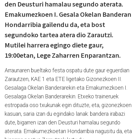
den Deusturi hamalau segundo aterata.
Emakumezkoen I. Gesala Okelan Banderan
Hondarribia gailendu da, eta bost
segundoko tartea atera dio Zarautzi.
Mutilei harrera egingo diete gaur,
19:00etan, Lege Zaharren Enparantzan.
Arraunaren bueltako festa ospatu dute gaur eguerdian
Zarautzen, KAE 1 eta ETE ligetako Gizonezkoen II.
Gesalaga Okelan Banderarekin eta Emakumezkoen I.
Gesalaga Okelan Banderarekin. Etxeko traineruek
estropada oso txukunak egin dituzte, eta, gizonezkoen
kasuan, saria izan du egindako lanak: bandera irabazi
dute, bigarren izan den Deusturi hamalau segundo
aterata. Emakumezkoetan Hondarribia nagusitu da, eta