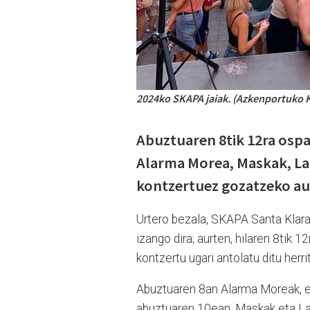
2024ko SKAPA jaiak. (Azkenportuko 
Abuztuaren 8tik 12ra ospa
Alarma Morea, Maskak, La
kontzertuez gozatzeko auk
Urtero bezala, SKAPA Santa Klara,
izango dira; aurten, hilaren 8tik 1
kontzertu ugari antolatu ditu herr
Abuztuaren 8an Alarma Moreak, e
abuztuaren 10ean, Maskak eta La