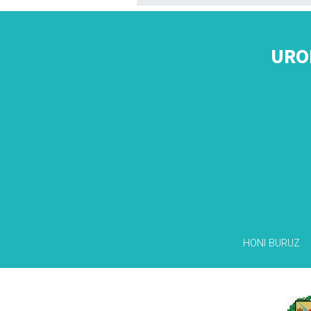
URO
HONI BURUZ