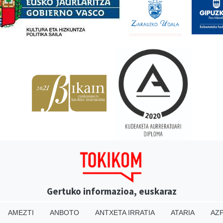
Gertuko informazioa, euskaraz
AMEZTI
ANBOTO
ANTXETA IRRATIA
ATARIA
AZP