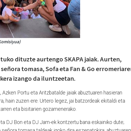
Komisiyua)
tuko dituzte aurtengo SKAPA jaiak. Aurten,
 señora tomasa, Sofa eta Fan & Go erromeriare
era izango da iluntzeetan.
 Azken Portu eta Aritzbatalde jaiak abuztuaren hasieran
2ra, hain zuzen ere. Urtero legez, jai batzordeak ekitaldi eta
itarren eta bisitarien gozamenerako.
ta DJ Bon eta DJ Jam-ek kontzertu bana eskainiko dute;
 señora tomasa taldeak igoko dira eszenatokira; abuztuaren