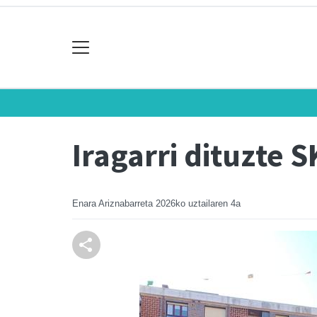
Iragarri dituzte 
Enara Ariznabarreta
2026ko uztailaren 4a