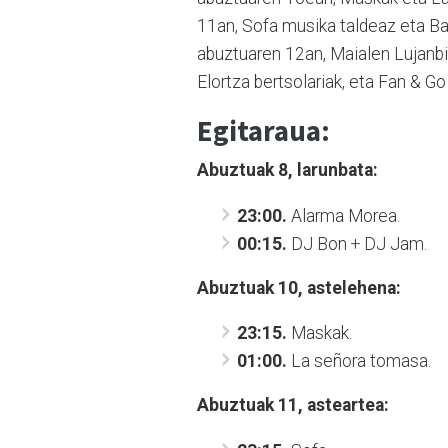
11an, Sofa musika taldeaz eta B
abuztuaren 12an, Maialen Lujanbio
Elortza bertsolariak, eta Fan & Go
Egitaraua:
Abuztuak 8, larunbata:
23:00.
Alarma Morea.
00:15.
DJ Bon + DJ Jam.
Abuztuak 10, astelehena:
23:15.
Maskak.
01:00.
La señora tomasa.
Abuztuak 11, asteartea: