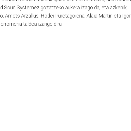
ad Soun Systemez gozatzeko aukera izago da; eta azkenik,
, Amets Arzallus, Hodei Iruretagoiena, Alaia Martin eta Igor
 erromeria taldea izango dira.