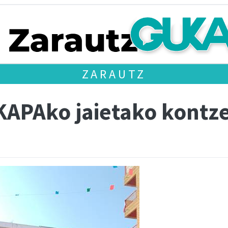
ZARAUTZ
SKAPAko jaietako kontz