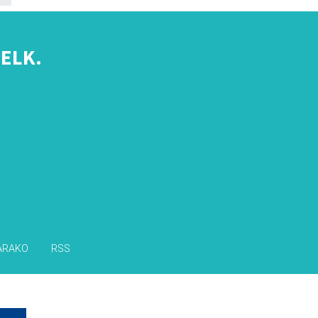
ELK.
s
ARAKO
RSS