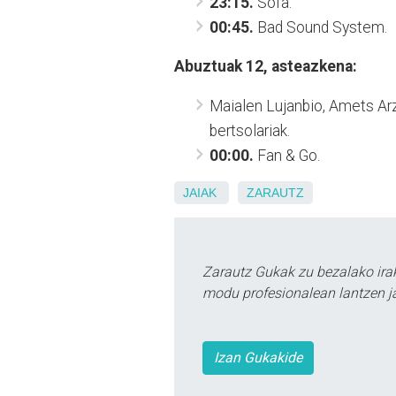
23:15.
Sofa.
00:45.
Bad Sound System.
Abuztuak 12, asteazkena:
Maialen Lujanbio, Amets Arza
bertsolariak.
00:00.
Fan & Go.
JAIAK
ZARAUTZ
Zarautz Gukak zu bezalako ira
modu profesionalean lantzen ja
Izan Gukakide