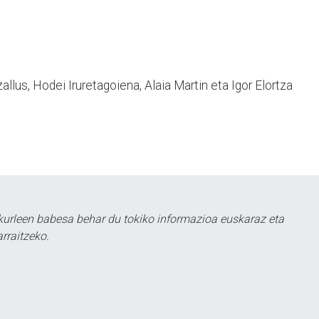
llus, Hodei Iruretagoiena, Alaia Martin eta Igor Elortza
kurleen babesa behar du tokiko informazioa euskaraz eta
rraitzeko.