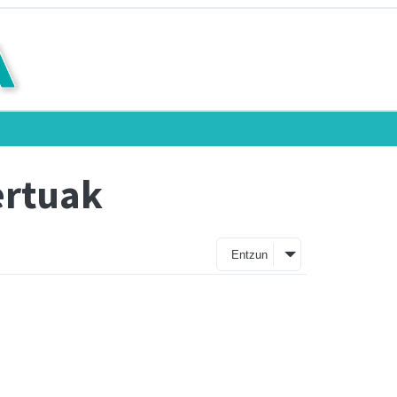
ertuak
Entzun