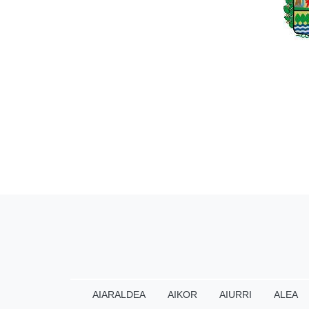
AIARALDEA
AIKOR
AIURRI
ALEA