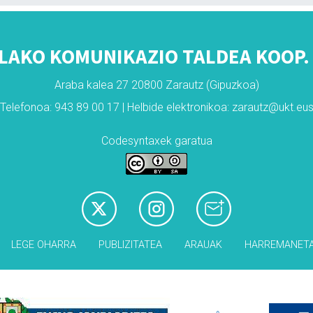
LAKO KOMUNIKAZIO TALDEA KOOP. 
Araba kalea 27 20800 Zarautz (Gipuzkoa)
Telefonoa: 943 89 00 17 | Helbide elektronikoa: zarautz@ukt.eu
Codesyntaxek garatua
LEGE OHARRA
PUBLIZITATEA
ARAUAK
HARREMANET
Babesleak