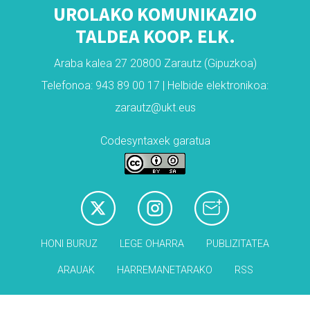
UROLAKO KOMUNIKAZIO
TALDEA KOOP. ELK.
Araba kalea 27 20800 Zarautz (Gipuzkoa)
Telefonoa: 943 89 00 17 | Helbide elektronikoa:
zarautz@ukt.eus
Codesyntaxek garatua
HONI BURUZ
LEGE OHARRA
PUBLIZITATEA
ARAUAK
HARREMANETARAKO
RSS