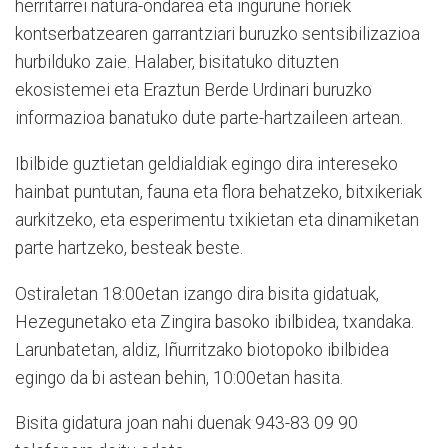
herritarrei natura-ondarea eta ingurune horiek
kontserbatzearen garrantziari buruzko sentsibilizazioa
hurbilduko zaie. Halaber, bisitatuko dituzten
ekosistemei eta Eraztun Berde Urdinari buruzko
informazioa banatuko dute parte-hartzaileen artean.
Ibilbide guztietan geldialdiak egingo dira intereseko
hainbat puntutan, fauna eta flora behatzeko, bitxikeriak
aurkitzeko, eta esperimentu txikietan eta dinamiketan
parte hartzeko, besteak beste.
Ostiraletan 18:00etan izango dira bisita gidatuak,
Hezegunetako eta Zingira basoko ibilbidea, txandaka.
Larunbatetan, aldiz, Iñurritzako biotopoko ibilbidea
egingo da bi astean behin, 10:00etan hasita.
Bisita gidatura joan nahi duenak 943-83 09 90