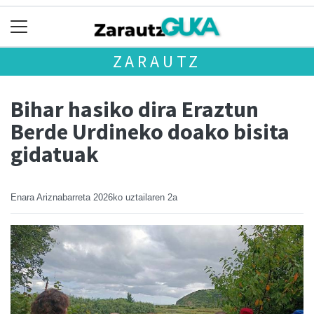
ZARAUTZ
Bihar hasiko dira Eraztun
Berde Urdineko doako bisita
gidatuak
Enara Ariznabarreta
2026ko uztailaren 2a