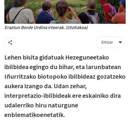
Eraztun Berde Urdina irteerak. (Utzitakoa)
Entzun
Lehen bisita gidatuak Hezeguneetako
ibilbidea egingo du bihar, eta larunbatean
Iñurritzako biotopoko ibilbideaz gozatzeko
aukera izango da. Udan zehar,
interpretazio-ibilbideak ere eskainiko dira
udalerriko hiru naturgune
enblematikoenetatik.