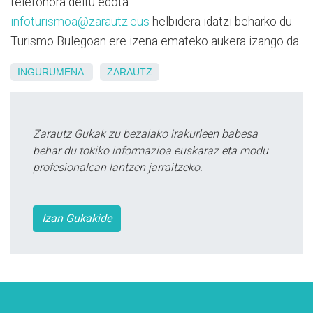
telefonora deitu edota
infoturismoa@zarautz.eus
helbidera idatzi beharko du.
Turismo Bulegoan ere izena emateko aukera izango da.
INGURUMENA
ZARAUTZ
Zarautz Gukak zu bezalako irakurleen babesa
behar du tokiko informazioa euskaraz eta modu
profesionalean lantzen jarraitzeko.
Izan Gukakide