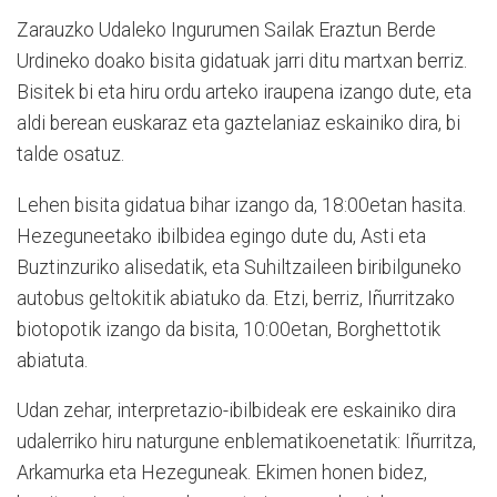
Zarauzko Udaleko Ingurumen Sailak Eraztun Berde
Urdineko doako bisita gidatuak jarri ditu martxan berriz.
Bisitek bi eta hiru ordu arteko iraupena izango dute, eta
aldi berean euskaraz eta gaztelaniaz eskainiko dira, bi
talde osatuz.
Lehen bisita gidatua bihar izango da, 18:00etan hasita.
Hezeguneetako ibilbidea egingo dute du, Asti eta
Buztinzuriko alisedatik, eta Suhiltzaileen biribilguneko
autobus geltokitik abiatuko da. Etzi, berriz, Iñurritzako
biotopotik izango da bisita, 10:00etan, Borghettotik
abiatuta.
Udan zehar, interpretazio-ibilbideak ere eskainiko dira
udalerriko hiru naturgune enblematikoenetatik: Iñurritza,
Arkamurka eta Hezeguneak. Ekimen honen bidez,