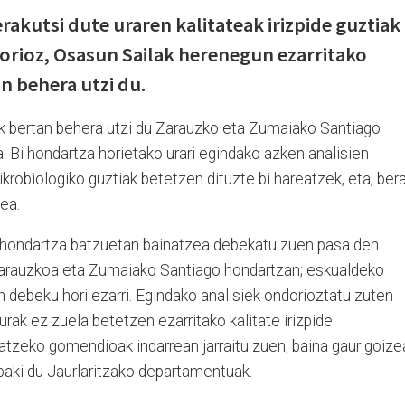
rakutsi dute uraren kalitateak irizpide guztiak
dorioz, Osasun Sailak herenegun ezarritako
n behera utzi du.
k bertan behera utzi du Zarauzko eta Zumaiako Santiago
 Bi hondartza horietako urari egindako azken analisien
mikrobiologiko guztiak betetzen dituzte bi hareatzek, eta, bera
zea.
 hondartza batzuetan bainatzea debekatu zuen pasa den
 Zarauzkoa eta Zumaiako Santiago hondartzan; eskualdeko
n debeku hori ezarri. Egindako analisiek ondorioztatu zuten
ak ez zuela betetzen ezarritako kalitate irizpide
atzeko gomendioak indarrean jarraitu zuen, baina gaur goize
baki du Jaurlaritzako departamentuak.