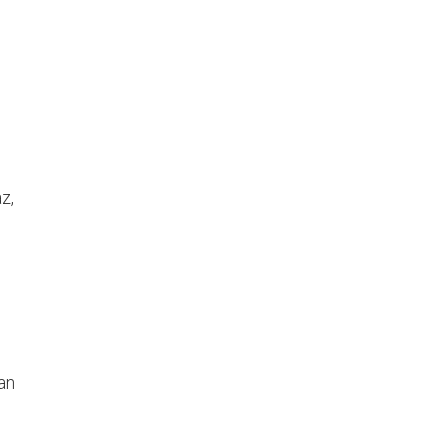
z,
an