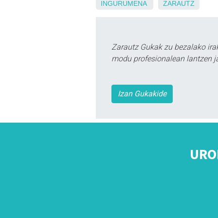
INGURUMENA
ZARAUTZ
Zarautz Gukak zu bezalako ira
modu profesionalean lantzen ja
Izan Gukakide
URO