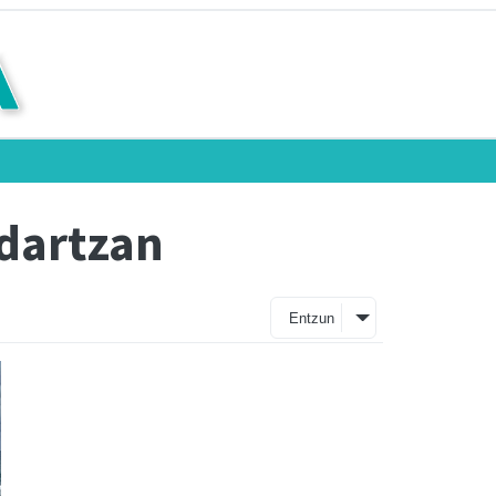
dartzan
Entzun