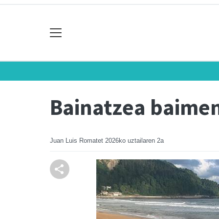
Bainatzea baime
Juan Luis Romatet
2026ko uztailaren 2a