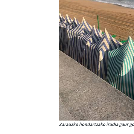
Zarauzko hondartzako irudia gaur goi