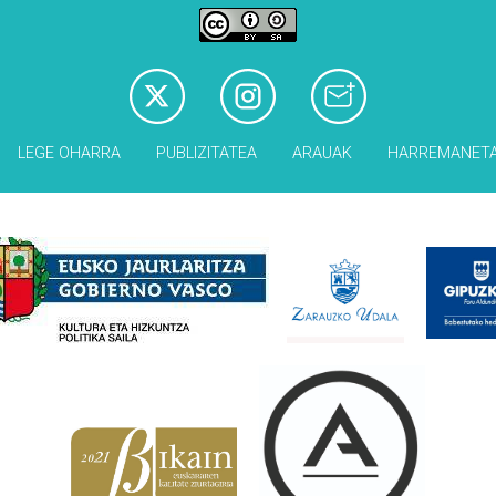
LEGE OHARRA
PUBLIZITATEA
ARAUAK
HARREMANET
Babesleak