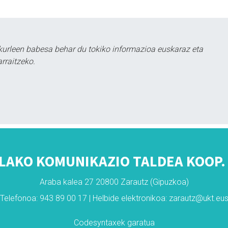
kurleen babesa behar du tokiko informazioa euskaraz eta
rraitzeko.
LAKO KOMUNIKAZIO TALDEA KOOP. 
Araba kalea 27 20800 Zarautz (Gipuzkoa)
Telefonoa: 943 89 00 17 | Helbide elektronikoa: zarautz@ukt.eu
Codesyntaxek garatua