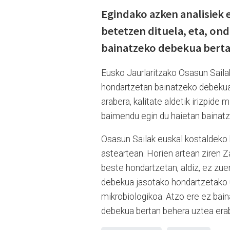
Egindako azken analisiek e
betetzen dituela, eta, on
bainatzeko debekua berta
Eusko Jaurlaritzako Osasun Saila
hondartzetan bainatzeko debekua.
arabera, kalitate aldetik irizpide 
baimendu egin du haietan bainat
Osasun Sailak euskal kostaldeko
asteartean. Horien artean ziren
beste hondartzetan, aldiz, ez zue
debekua jasotako hondartzetako ur
mikrobiologikoa. Atzo ere ez bain
debekua bertan behera uztea era