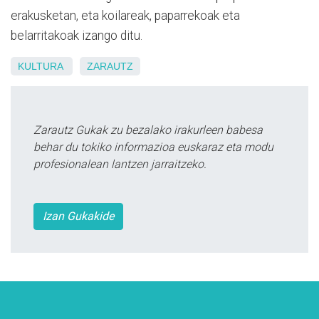
erakusketan, eta koilareak, paparrekoak eta
belarritakoak izango ditu.
KULTURA
ZARAUTZ
Zarautz Gukak zu bezalako irakurleen babesa
behar du tokiko informazioa euskaraz eta modu
profesionalean lantzen jarraitzeko.
Izan Gukakide