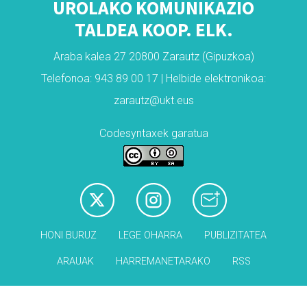
UROLAKO KOMUNIKAZIO
TALDEA KOOP. ELK.
Araba kalea 27 20800 Zarautz (Gipuzkoa)
Telefonoa: 943 89 00 17 | Helbide elektronikoa:
zarautz@ukt.eus
Codesyntaxek garatua
HONI BURUZ
LEGE OHARRA
PUBLIZITATEA
ARAUAK
HARREMANETARAKO
RSS
Babesleak