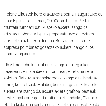
Helene Elbustok bere erakusketa berria inauguratuko du
bihar Ispilu arte galerian, 20:00etan hasita. Bertan,
muntaia harrigarri bat ikusteko aukera izango da,
artistaren obra eta Ispiluk proposatutako objektuen
lankidetza uztartzen dituena. Bertaratzen direnek
sorpresa polit batez gozatzeko aukera izango dute,
gitarraz lagunduta.
Elbustoren obrak eskulturak izango ditu, egunkari-
paperean zein alanbrean, brontzean, erretxinan eta
koletan. Batzuk ia monokromoak izango dira, besteak,
berriz, koloretsuak. Halaber, bere margolanak ikusteko
aukera ere izango da, akuarelak eta grafitoa, besteak
beste.
Ispilu arte galeriak bitxien eta Indiako, Txinako
eta Turkiako ehungintzaren lankidetza proposatuko du