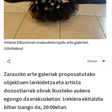
Helena Elbustoren erakusketa Ispilu arte galerian.
(Utzitakoa)
Entzun
Zarauzko arte galeriak proposatutako
objektuen lankidetza eta artista
donostiarrak obrak ikusteko aukera
egongo da erakusketan. Irekiera ekitaldia
bihar izango da, 20:00etan.