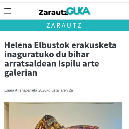
ZARAUTZ
Helena Elbustok erakusketa
inaguratuko du bihar
arratsaldean Ispilu arte
galerian
Enara Ariznabarreta
2026ko uztailaren 2a