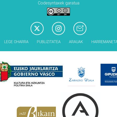
Codesyntaxek garatua
LEGE OHARRA
PUBLIZITATEA
ARAUAK
HARREMANET
Babesleak