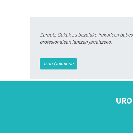
Zarautz Gukak zu bezalako irakurleen babes
profesionalean lantzen jarraitzeko.
Izan Gukakide
URO