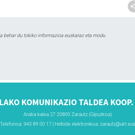
a behar du tokiko informazioa euskaraz eta modu
LAKO KOMUNIKAZIO TALDEA KOOP. 
Araba kalea 27 20800 Zarautz (Gipuzkoa)
Telefonoa: 943 89 00 17 | Helbide elektronikoa: zarautz@ukt.eu