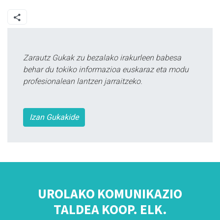
Zarautz Gukak zu bezalako irakurleen babesa
behar du tokiko informazioa euskaraz eta modu
profesionalean lantzen jarraitzeko.
Izan Gukakide
UROLAKO KOMUNIKAZIO
TALDEA KOOP. ELK.