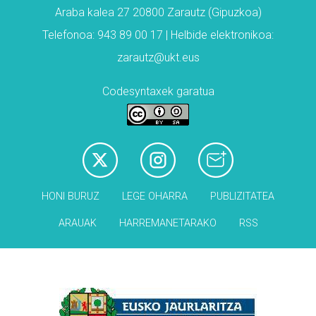
Araba kalea 27 20800 Zarautz (Gipuzkoa)
Telefonoa: 943 89 00 17 | Helbide elektronikoa:
zarautz@ukt.eus
Codesyntaxek garatua
HONI BURUZ
LEGE OHARRA
PUBLIZITATEA
ARAUAK
HARREMANETARAKO
RSS
Babesleak