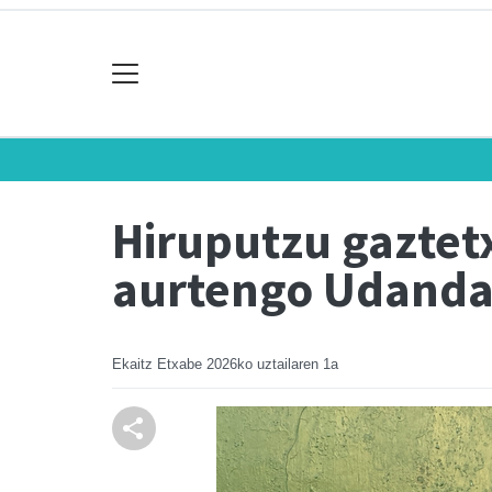
Hiruputzu gaztet
aurtengo Udanda
Ekaitz Etxabe
2026ko uztailaren 1a