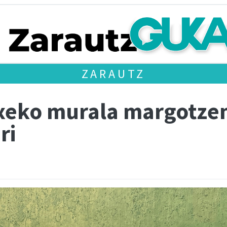
ZARAUTZ
xeko murala margotzen
ri