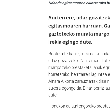
Udanda egitasmoaren ekintzetako bat
Aurten ere, udaz gozatze
egitasmoaren barruan. Gau
gaztetxeko murala margotz
irekia egingo dute.
Beste urte batez, iritsi da Udand
udaz gozatzeko. Gaur eman diote
margotzeko prestaketa lanak egi
horretarako, herritarren laguntza 
Ainara Alkorta zarauztarrak dise
aukera egongo da. Bihar, berriz, 
dute.
Honakoa da aurtengorako prestat