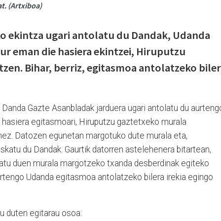
. (Artxiboa)
ko ekintza ugari antolatu du Dandak, Udanda
r eman die hasiera ekintzei, Hiruputzu
en. Bihar, berriz, egitasmoa antolatzeko bile
a. Danda Gazte Asanbladak jarduera ugari antolatu du aurteng
 hasiera egitasmoari, Hiruputzu gaztetxeko murala
nez. Datozen egunetan margotuko dute murala eta,
eskatu du Dandak. Gaurtik datorren astelehenera bitartean,
inatu duen murala margotzeko txanda desberdinak egiteko
aurtengo Udanda egitasmoa antolatzeko bilera irekia egingo
u duten egitarau osoa: