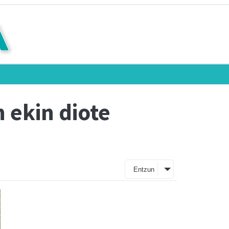
 ekin diote
Entzun