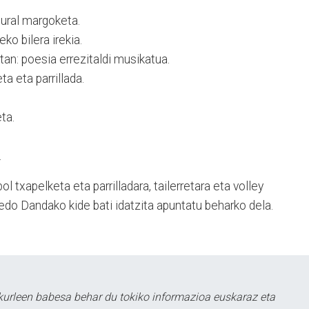
ural margoketa.
ko bilera irekia.
tan: poesia errezitaldi musikatua.
ta eta parrillada.
ta.
.
ol txapelketa eta parrilladara, tailerretara eta volley
edo Dandako kide bati idatzita apuntatu beharko dela.
kurleen babesa behar du tokiko informazioa euskaraz eta