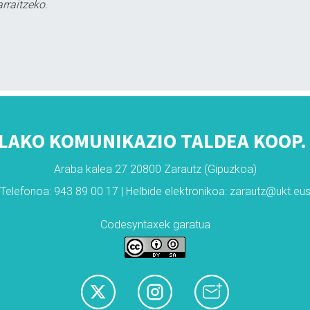
rraitzeko.
LAKO KOMUNIKAZIO TALDEA KOOP. 
Araba kalea 27 20800 Zarautz (Gipuzkoa)
Telefonoa: 943 89 00 17 | Helbide elektronikoa: zarautz@ukt.eu
Codesyntaxek garatua