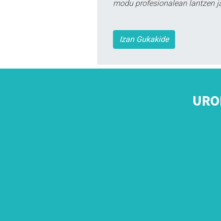
modu profesionalean lantzen ja
Izan Gukakide
URO