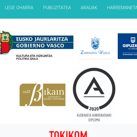
LEGE OHARRA
PUBLIZITATEA
ARAUAK
HARREMANET
Babesleak