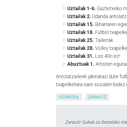
Uztailak 1-6.
Gaztetxeko m
Uztailak 2.
Udanda antolatze
Uztailak 15.
Biharraren egie
Uztailak 18.
Futbol txapelke
Uztailak 25.
Tailerrak.
Uztailak 28.
Volley txapelke
Uztailak 31.
Los 40ri ez!
Abuztuak 1.
Artisten eguna
Antolatzaileek jakinarazi dute futb
txapelketara sare sozialen bidez 
GIZARTEA
ZARAUTZ
Zarautz Gukak zu bezalako ira