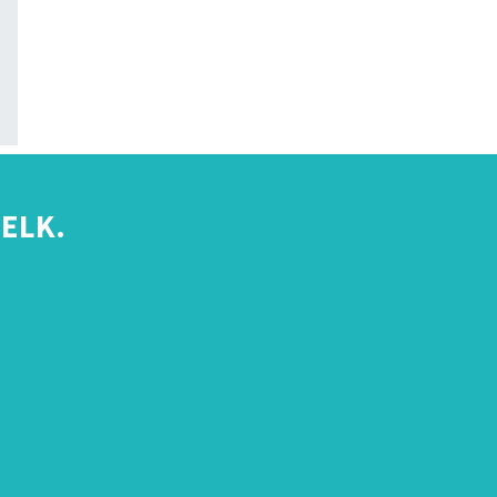
ELK.
s