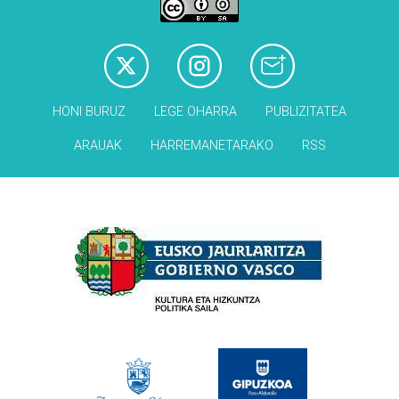
HONI BURUZ
LEGE OHARRA
PUBLIZITATEA
ARAUAK
HARREMANETARAKO
RSS
Babesleak