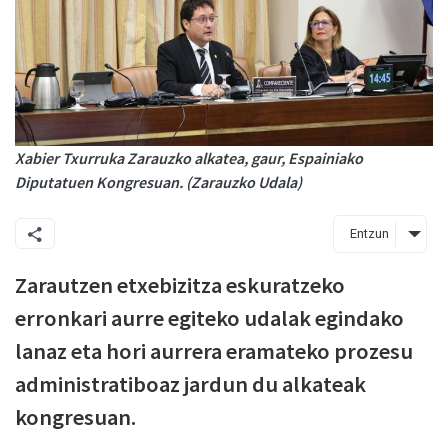
Xabier Txurruka Zarauzko alkatea, gaur, Espainiako
Diputatuen Kongresuan. (Zarauzko Udala)
Entzun
Zarautzen etxebizitza eskuratzeko
erronkari aurre egiteko udalak egindako
lanaz eta hori aurrera eramateko prozesu
administratiboaz jardun du alkateak
kongresuan.