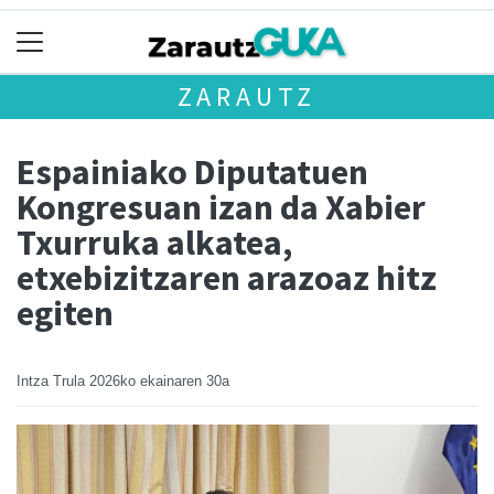
ZARAUTZ
Espainiako Diputatuen
Kongresuan izan da Xabier
Txurruka alkatea,
etxebizitzaren arazoaz hitz
egiten
Intza Trula
2026ko ekainaren 30a