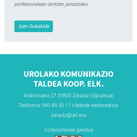
profesionalean lantzen jarraitzeko.
Izan Gukakide
UROLAKO KOMUNIKAZIO
TALDEA KOOP. ELK.
Araba kalea 27 20800 Zarautz (Gipuzkoa)
Telefonoa: 943 89 00 17 | Helbide elektronikoa:
zarautz@ukt.eus
Codesyntaxek garatua