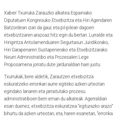
Xabier Txurruka Zarauzko alkatea Espainiako
Diputatuen Kongresuko Etxebizitza eta Hiri Agendaren
Batzordean izan da gaur, eta pil-pilean dagoen
etxebizitzaren arazoaz hitz egin du bertan. Lurralde eta
Hirigintza Antolamenduaren Segurtasun Juridikorako,
Hiri Garapenaren Sustapenerako eta Etxebizitzarako
Neurri Administratibo eta Prozesalen Lege
Proposamena jorratu dute jardunaldian hain justu.
Txurrukak, bere aldetik, Zarautzen etxebizitza
eskuratzeko erronkari aurre egiteko azken urteotan
egindako lanaren eta jarraitutako prozesu
administratiboen berri eman du alkateak. Agerraldian
esan duenez, etxebizitza eskuratzea "egiturazko arazo"
bihurtu da azken urteotan, eta, haren esanetan, "erronka