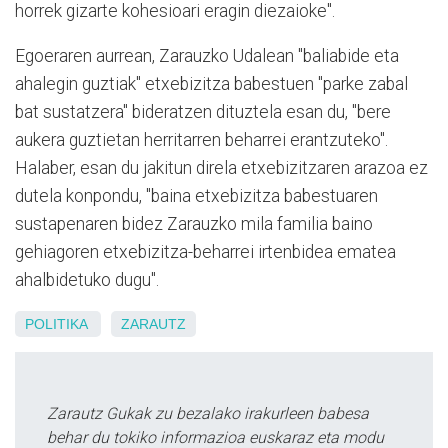
horrek gizarte kohesioari eragin diezaioke".
Egoeraren aurrean, Zarauzko Udalean "baliabide eta
ahalegin guztiak" etxebizitza babestuen "parke zabal
bat sustatzera" bideratzen dituztela esan du, "bere
aukera guztietan herritarren beharrei erantzuteko".
Halaber, esan du jakitun direla etxebizitzaren arazoa ez
dutela konpondu, "baina etxebizitza babestuaren
sustapenaren bidez Zarauzko mila familia baino
gehiagoren etxebizitza-beharrei irtenbidea ematea
ahalbidetuko dugu".
POLITIKA
ZARAUTZ
Zarautz Gukak zu bezalako irakurleen babesa
behar du tokiko informazioa euskaraz eta modu