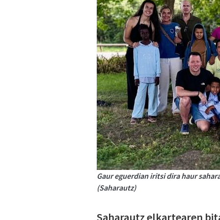
Gaur eguerdian iritsi dira haur sahara
(Saharautz)
Saharautz elkartearen bit