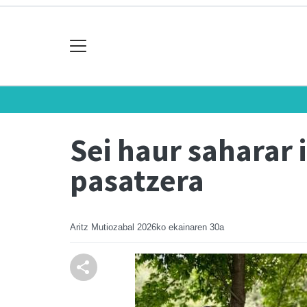
Sei haur saharar i
pasatzera
Aritz Mutiozabal
2026ko ekainaren 30a