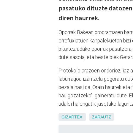
pasatuko dituzte datozen 
diren haurrek.
Oporrak Bakean programaren barrua
errefuxiatuen kanpalekuetan bizi d
bitartez udako oporrak pasatzera 
dute sasoia, eta beste biek Getari
Protokolo arazoen ondorioz, iaz a
laburragoa izan zela gogoratu dut
bezala hasi da. Orain haurrek eta 
hau gozatzeko", gaineratu dute. E
udalei haiengatik jasotako laguntza
GIZARTEA
ZARAUTZ