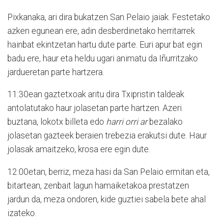
Pixkanaka, ari dira bukatzen San Pelaio jaiak. Festetako
azken egunean ere, adin desberdinetako herritarrek
hainbat ekintzetan hartu dute parte. Euri apur bat egin
badu ere, haur eta heldu ugari animatu da Iñurritzako
jardueretan parte hartzera.
11:30ean gaztetxoak aritu dira Txipristin taldeak
antolatutako haur jolasetan parte hartzen. Azeri
buztana, lokotx billeta edo
harri orri ar
bezalako
jolasetan gazteek beraien trebezia erakutsi dute. Haur
jolasak amaitzeko, krosa ere egin dute.
12:00etan, berriz, meza hasi da San Pelaio ermitan eta,
bitartean, zenbait lagun hamaiketakoa prestatzen
jardun da, meza ondoren, kide guztiei sabela bete ahal
izateko.