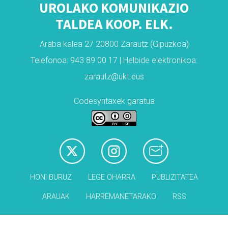
UROLAKO KOMUNIKAZIO
TALDEA KOOP. ELK.
Araba kalea 27 20800 Zarautz (Gipuzkoa)
Telefonoa: 943 89 00 17 | Helbide elektronikoa:
zarautz@ukt.eus
Codesyntaxek garatua
HONI BURUZ
LEGE OHARRA
PUBLIZITATEA
ARAUAK
HARREMANETARAKO
RSS