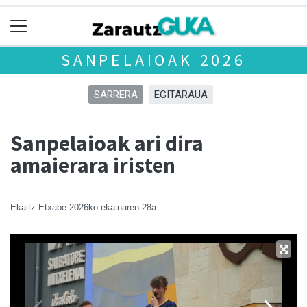
SANPELAIOAK 2026
SARRERA
EGITARAUA
Sanpelaioak ari dira
amaierara iristen
Ekaitz Etxabe
2026ko ekainaren 28a