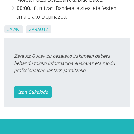
Morea, Putzu Beltzean eta Bide Batez.
00:00.
Iñurritzan, Bandera jaistea, eta festen
amaierako txupinazoa.
JAIAK
ZARAUTZ
Zarautz Gukak zu bezalako irakurleen babesa
behar du tokiko informazioa euskaraz eta modu
profesionalean lantzen jarraitzeko.
Izan Gukakide