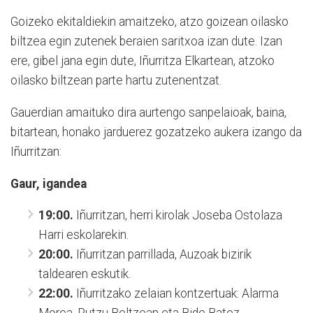
Goizeko ekitaldiekin amaitzeko, atzo goizean oilasko
biltzea egin zutenek beraien saritxoa izan dute. Izan
ere, gibel jana egin dute, Iñurritza Elkartean, atzoko
oilasko biltzean parte hartu zutenentzat.
Gauerdian amaituko dira aurtengo sanpelaioak, baina,
bitartean, honako jarduerez gozatzeko aukera izango da
Iñurritzan:
Gaur, igandea
19:00.
Iñurritzan, herri kirolak Joseba Ostolaza
Harri eskolarekin.
20:00.
Iñurritzan parrillada, Auzoak bizirik
taldearen eskutik.
22:00.
Iñurritzako zelaian kontzertuak: Alarma