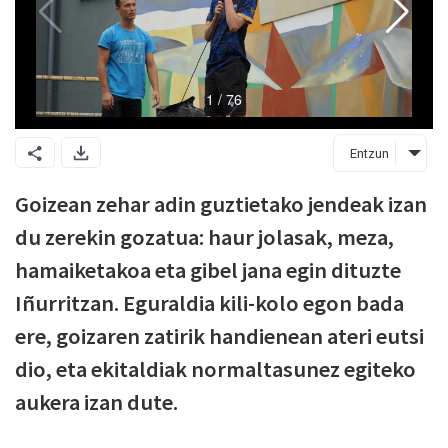
Entzun
Goizean zehar adin guztietako jendeak izan
du zerekin gozatua: haur jolasak, meza,
hamaiketakoa eta gibel jana egin dituzte
Iñurritzan. Eguraldia kili-kolo egon bada
ere, goizaren zatirik handienean ateri eutsi
dio, eta ekitaldiak normaltasunez egiteko
aukera izan dute.