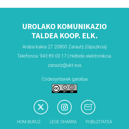
UROLAKO KOMUNIKAZIO
TALDEA KOOP. ELK.
Araba kalea 27 20800 Zarautz (Gipuzkoa)
Telefonoa: 943 89 00 17 | Helbide elektronikoa:
zarautz@ukt.eus
Codesyntaxek garatua
HONI BURUZ
LEGE OHARRA
PUBLIZITATEA