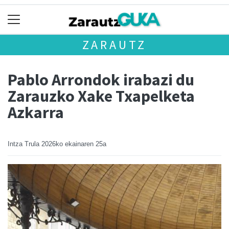
ZARAUTZ
Pablo Arrondok irabazi du
Zarauzko Xake Txapelketa
Azkarra
Intza Trula
2026ko ekainaren 25a