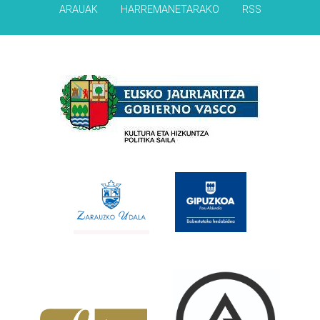
ARAUAK
HARREMANETARAKO
RSS
Babesleak