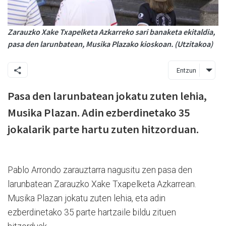
Zarauzko Xake Txapelketa Azkarreko sari banaketa ekitaldia,
pasa den larunbatean, Musika Plazako kioskoan. (Utzitakoa)
Entzun
Pasa den larunbatean jokatu zuten lehia,
Musika Plazan. Adin ezberdinetako 35
jokalarik parte hartu zuten hitzorduan.
Pablo Arrondo zarauztarra nagusitu zen pasa den
larunbatean Zarauzko Xake Txapelketa Azkarrean.
Musika Plazan jokatu zuten lehia, eta adin
ezberdinetako 35 parte hartzaile bildu zituen