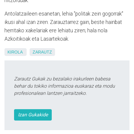
hitzorduak.
Antolatzaileen esanetan, lehia "politak zein gogorrak"
ikusi ahal izan ziren. Zarauztarrez gain, beste hainbat
herritako xakelariak ere lehiatu ziren; hala nola
Azkoitikoak eta Lasartekoak.
KIROLA
ZARAUTZ
Zarautz Gukak zu bezalako irakurleen babesa
behar du tokiko informazioa euskaraz eta modu
profesionalean lantzen jarraitzeko.
Izan Gukakide