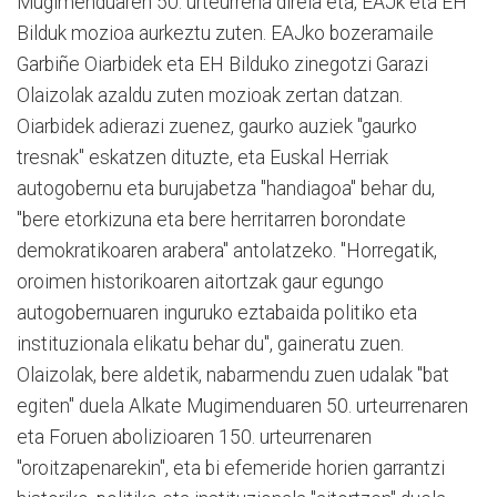
Mugimenduaren 50. urteurrena direla eta, EAJk eta EH
Bilduk mozioa aurkeztu zuten. EAJko bozeramaile
Garbiñe Oiarbidek eta EH Bilduko zinegotzi Garazi
Olaizolak azaldu zuten mozioak zertan datzan.
Oiarbidek adierazi zuenez, gaurko auziek "gaurko
tresnak" eskatzen dituzte, eta Euskal Herriak
autogobernu eta burujabetza "handiagoa" behar du,
"bere etorkizuna eta bere herritarren borondate
demokratikoaren arabera" antolatzeko. "Horregatik,
oroimen historikoaren aitortzak gaur egungo
autogobernuaren inguruko eztabaida politiko eta
instituzionala elikatu behar du", gaineratu zuen.
Olaizolak, bere aldetik, nabarmendu zuen udalak "bat
egiten" duela Alkate Mugimenduaren 50. urteurrenaren
eta Foruen abolizioaren 150. urteurrenaren
"oroitzapenarekin", eta bi efemeride horien garrantzi