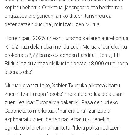
kopiatu beharrik. Orekatua, jasangarria eta herritarren
ongizatea erdigunean jarriko dituen turismoa da
defendatzen duguna", mintzatu zen Murua.
Horrez gain, 2026. urtean Turismo sailaren aurrekontua
%15,2 hazi dela nabarmendu zuen Muruak, "aurrekontu
orokorra %2,77 baino ez denean handitu". Beraz, EH
Bilduk "ez du arrazoirik ikusten beste 48.000 euro horra
bideratzeko".
Muruari erantzuteko, Xabier Txurruka alkateak hartu
zuen hitza. Europa "osoko" merkatu eredua dela esan
zuen, "ez Ipar Europakoa bakarrik". Pasa den urteko
Gabonetako merkatuak "harrera ona" izan zuela
azpimarratu zuen, bertan parte hartu zutenekin
egindako bileretan oinarrituta. "Ideia polita iruditzen