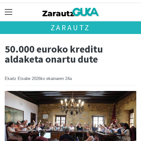
ZARAUTZ
50.000 euroko kreditu
aldaketa onartu dute
Ekaitz Etxabe
2026ko ekainaren 24a