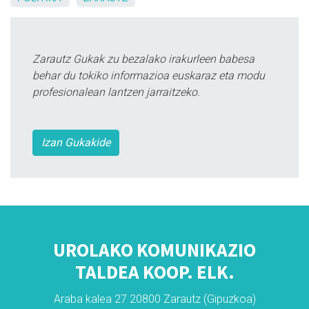
Zarautz Gukak zu bezalako irakurleen babesa
behar du tokiko informazioa euskaraz eta modu
profesionalean lantzen jarraitzeko.
Izan Gukakide
UROLAKO KOMUNIKAZIO
TALDEA KOOP. ELK.
Araba kalea 27 20800 Zarautz (Gipuzkoa)