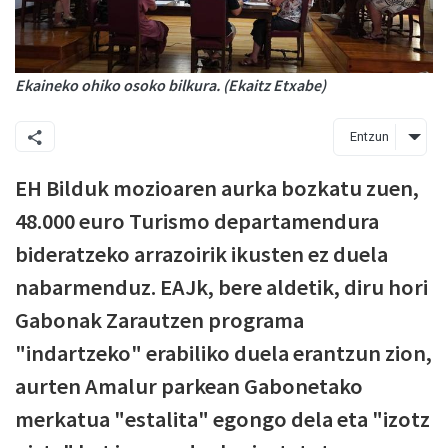
Ekaineko ohiko osoko bilkura. (Ekaitz Etxabe)
Entzun
EH Bilduk mozioaren aurka bozkatu zuen,
48.000 euro Turismo departamendura
bideratzeko arrazoirik ikusten ez duela
nabarmenduz. EAJk, bere aldetik, diru hori
Gabonak Zarautzen programa
"indartzeko" erabiliko duela erantzun zion,
aurten Amalur parkean Gabonetako
merkatua "estalita" egongo dela eta "izotz