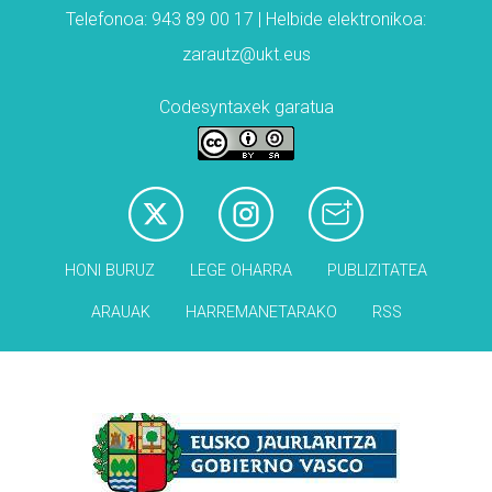
Telefonoa: 943 89 00 17 | Helbide elektronikoa:
zarautz@ukt.eus
Codesyntaxek garatua
HONI BURUZ
LEGE OHARRA
PUBLIZITATEA
ARAUAK
HARREMANETARAKO
RSS
Babesleak