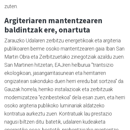
zuten.
Argiteriaren mantentzearen
baldintzak ere, onartuta
Zarauzko Udalaren zerbitzu energetikoak eta argiteria
publikoaren berme osoko mantentzearen gaia Iban San
Martin Obra eta Zerbitzuetako zinegotziak azaldu zuen.
San Martinen hitzetan, EAJren helburua "trantsizio
ekologikoan, jasangarritasunean eta herritarren
ongizatean sakonduko duen herri eredu bat sortzea" da.
Gauzak horrela, herriko instalazioak eta zerbitzuak
modernizatzea "ezinbestekoa" dela esan zuen, eta herri
osoko argiteria publikoko luminariak aldatzeko
kontratua aurkeztu zuen. Kontratuak lau prestazio
nagusi biltzen ditu: batetik, udalaren kudeaketa
energetiko osoa; bestetik, prebentziozko mantentze