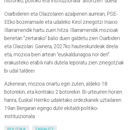
historiko, politiko eta instituzionala "aitortzen" duela.
Oiarbideren eta Olaizolaren azalpenen aurrean, PSE-
EEko bozeramaile eta udaleko Kirol zinegotzi Inaxio
Illarramendik hartu zuen hitza. Illarramendik mozioak
benetan "zertarako" balio duen galdetu zien Oiarbideri
eta Olaizolari. Gainera, 2027ko hauteskundeak direla
eta, mozioa bien artean "euskaldunagoa nor den"
erakusteko erabili nahi dutela leporatu zien zinegotziak
bi udal taldeei.
Azkenean, mozioa onartu egin zuten, aldeko 18
botorekin, eta kontrako 2 botorekin. Bi urteurren horien
harira, Euskal Herriko udaletako ordezkariek uztailaren
19an Bergaran egingo dute ekitaldi politiko-
instituizionala.
POLITIKA
ZARAUTZ