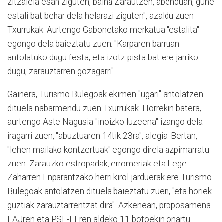
zitzaiela esan ziguten, baina Zarautzen, abenduan, gune
estali bat behar dela helarazi ziguten", azaldu zuen
Txurrukak. Aurtengo Gabonetako merkatua "estalita"
egongo dela baieztatu zuen: "Karparen barruan
antolatuko dugu festa, eta izotz pista bat ere jarriko
dugu, zarauztarren gozagarri".
Gainera, Turismo Bulegoak ekimen "ugari" antolatzen
dituela nabarmendu zuen Txurrukak. Horrekin batera,
aurtengo Aste Nagusia "inoizko luzeena" izango dela
iragarri zuen, "abuztuaren 14tik 23ra", alegia. Bertan,
"lehen mailako kontzertuak" egongo direla azpimarratu
zuen. Zarauzko estropadak, erromeriak eta Lege
Zaharren Enparantzako herri kirol jarduerak ere Turismo
Bulegoak antolatzen dituela baieztatu zuen, "eta horiek
guztiak zarauztarrentzat dira". Azkenean, proposamena
EAJren eta PSE-EEren aldeko 11 botoekin onartu