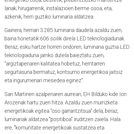
lanak; hirugarrenik, instalazioen berme osoa; eta,
azkenik, herri guztiko luminaria aldatzea.
Gainera, herrian 3.285 luminaria daudela azaldu zuen,
baina horietatik 606 soilik direla LED teknologiadunak.
Beraz, esku hartze horren ondoren, luminaria guztia LED
teknologiaduna jarriko dutela baieztatu zuen,
"argiztapenaren kalitatea hobetuz, herritarren
segurtasuna bermatuz, kontsumo energetikoa jaitsiz
eta ingurumenari mesedea eginez".
San Martinen azalpenaren aurrean, EH Bilduko kide Ion
Arozenak hartu zuen hitza. Azaldu zuen murrizketa
energetikoak egitea "oso garrantzitsua" dela, beraz,
luminariak aldatzea "positiboa" iruditzen zaiela. Hala
ere, "komunitate energetikoak sustatzea eta