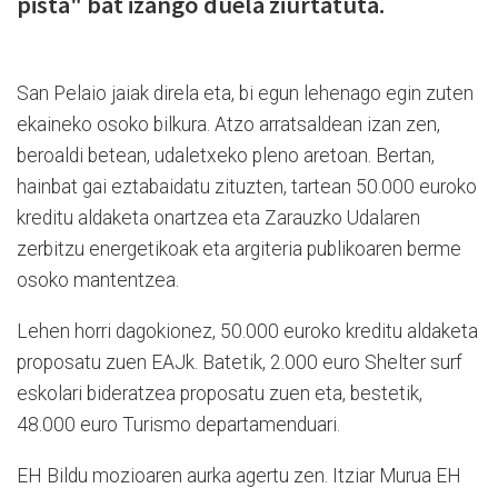
pista" bat izango duela ziurtatuta.
San Pelaio jaiak direla eta, bi egun lehenago egin zuten
ekaineko osoko bilkura. Atzo arratsaldean izan zen,
beroaldi betean, udaletxeko pleno aretoan. Bertan,
hainbat gai eztabaidatu zituzten, tartean 50.000 euroko
kreditu aldaketa onartzea eta Zarauzko Udalaren
zerbitzu energetikoak eta argiteria publikoaren berme
osoko mantentzea.
Lehen horri dagokionez, 50.000 euroko kreditu aldaketa
proposatu zuen EAJk. Batetik, 2.000 euro Shelter surf
eskolari bideratzea proposatu zuen eta, bestetik,
48.000 euro Turismo departamenduari.
EH Bildu mozioaren aurka agertu zen. Itziar Murua EH