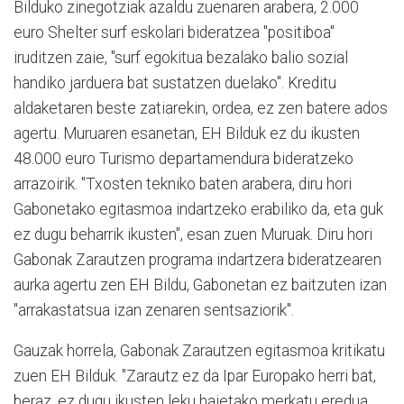
Bilduko zinegotziak azaldu zuenaren arabera, 2.000
euro Shelter surf eskolari bideratzea "positiboa"
iruditzen zaie, "surf egokitua bezalako balio sozial
handiko jarduera bat sustatzen duelako". Kreditu
aldaketaren beste zatiarekin, ordea, ez zen batere ados
agertu. Muruaren esanetan, EH Bilduk ez du ikusten
48.000 euro Turismo departamendura bideratzeko
arrazoirik. "Txosten tekniko baten arabera, diru hori
Gabonetako egitasmoa indartzeko erabiliko da, eta guk
ez dugu beharrik ikusten", esan zuen Muruak. Diru hori
Gabonak Zarautzen programa indartzera bideratzearen
aurka agertu zen EH Bildu, Gabonetan ez baitzuten izan
"arrakastatsua izan zenaren sentsaziorik".
Gauzak horrela, Gabonak Zarautzen egitasmoa kritikatu
zuen EH Bilduk. "Zarautz ez da Ipar Europako herri bat,
beraz, ez dugu ikusten leku haietako merkatu eredua