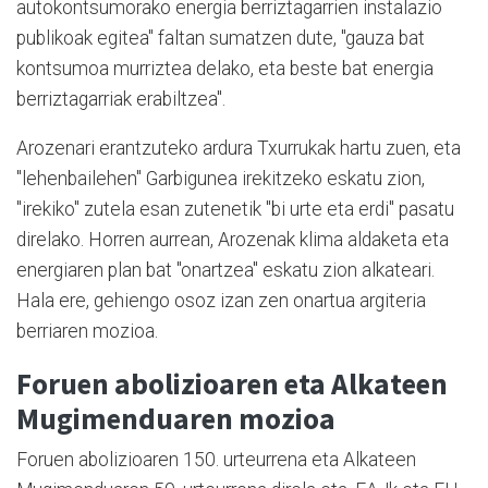
autokontsumorako energia berriztagarrien instalazio
publikoak egitea" faltan sumatzen dute, "gauza bat
kontsumoa murriztea delako, eta beste bat energia
berriztagarriak erabiltzea".
Arozenari erantzuteko ardura Txurrukak hartu zuen, eta
"lehenbailehen" Garbigunea irekitzeko eskatu zion,
"irekiko" zutela esan zutenetik "bi urte eta erdi" pasatu
direlako. Horren aurrean, Arozenak klima aldaketa eta
energiaren plan bat "onartzea" eskatu zion alkateari.
Hala ere, gehiengo osoz izan zen onartua argiteria
berriaren mozioa.
Foruen abolizioaren eta Alkateen
Mugimenduaren mozioa
Foruen abolizioaren 150. urteurrena eta Alkateen