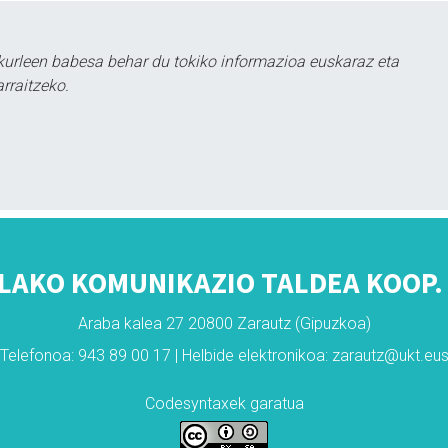
kurleen babesa behar du tokiko informazioa euskaraz eta
rraitzeko.
LAKO KOMUNIKAZIO TALDEA KOOP. 
Araba kalea 27 20800 Zarautz (Gipuzkoa)
Telefonoa: 943 89 00 17 | Helbide elektronikoa: zarautz@ukt.eu
Codesyntaxek garatua