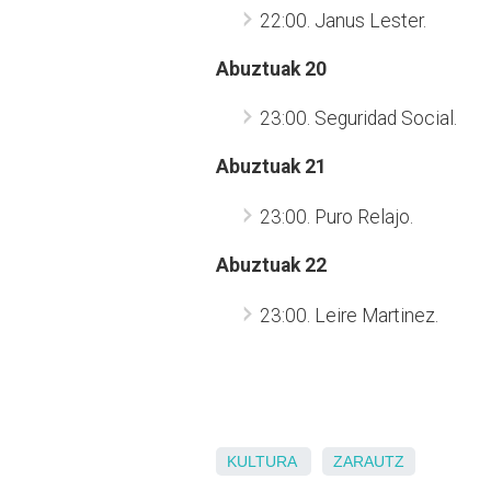
22:00. Janus Lester.
Abuztuak 20
23:00. Seguridad Social.
Abuztuak 21
23:00. Puro Relajo.
Abuztuak 22
23:00. Leire Martinez.
KULTURA
ZARAUTZ