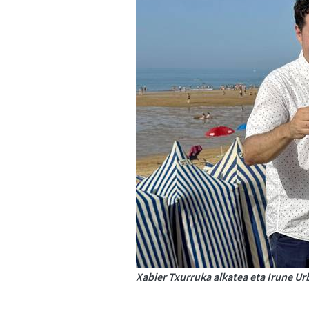
Xabier Txurruka alkatea eta Irune Urb