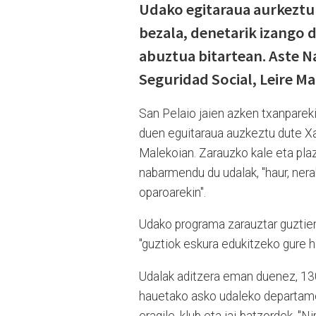
Udako egitaraua aurkeztu
bezala, denetarik izango da
abuztua bitartean. Aste N
Seguridad Social, Leire Ma
San Pelaio jaien azken txanpareki
duen eguitaraua auzkeztu dute Xab
Malekoian. Zarauzko kale eta plaz
nabarmendu du udalak, "haur, nera
oparoarekin".
Udako programa zarauztar guztien 
"guztiok eskura edukitzeko gure her
Udalak aditzera eman duenez, 130 e
hauetako asko udaleko departamen
eragile, klub eta jai-batzordek. "