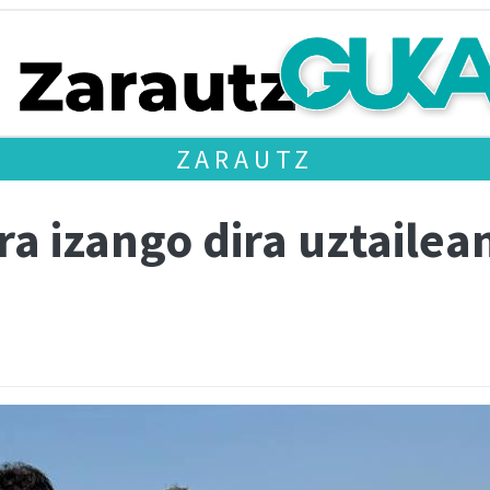
ZARAUTZ
ora izango dira uztaile