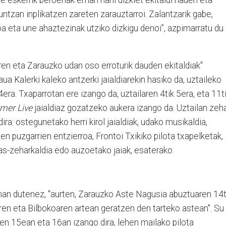
ntzan inplikatzen zareten zarauztarroi. Zalantzarik gabe,
 eta une ahaztezinak utziko dizkigu denoi”, azpimarratu du
iren eta Zarauzko udan oso erroturik dauden ekitaldiak"
aua Kalerki kaleko antzerki jaialdiarekin hasiko da, uztaileko
4era. Txaparrotan ere izango da, uztailaren 4tik 5era, eta 11t
mer Live
jaialdiaz gozatzeko aukera izango da. Uztailan zeh
ira: ostegunetako herri kirol jaialdiak, udako musikaldia,
n puzgarrien entzierroa, Frontoi Txikiko pilota txapelketak,
as-zeharkaldia edo auzoetako jaiak, esaterako.
eman dutenez, "aurten, Zarauzko Aste Nagusia abuztuaren 14t
en eta Bilbokoaren artean geratzen den tarteko astean". Su
aren 15ean eta 16an izango dira, lehen mailako pilota