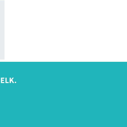
ELK.
s