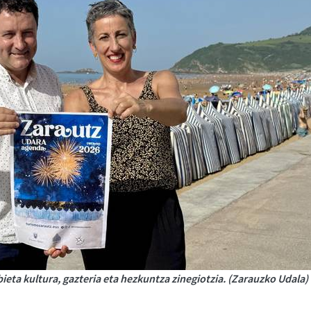
ieta kultura, gazteria eta hezkuntza zinegiotzia. (Zarauzko Udala)