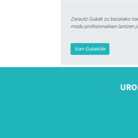
Zarautz Gukak zu bezalako ira
modu profesionalean lantzen ja
Izan Gukakide
URO