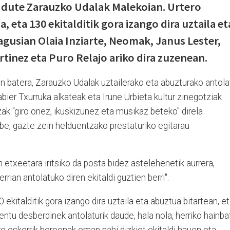
 dute Zarauzko Udalak Malekoian. Urtero
, eta 130 ekitalditik gora izango dira uztaila et
agusian Olaia Inziarte, Neomak, Janus Lester,
rtinez eta Puro Relajo ariko dira zuzenean.
n batera, Zarauzko Udalak uztailerako eta abuzturako antola
ier Txurruka alkateak eta Irune Urbieta kultur zinegotziak
ak "giro onez, ikuskizunez eta musikaz beteko" direla
be, gazte zein helduentzako prestaturiko egitarau
etxeetara iritsiko da posta bidez astelehenetik aurrera,
rian antolatuko diren ekitaldi guztien berri".
kitalditik gora izango dira uztaila eta abuztua bitartean, e
tu desberdinek antolaturik daude, hala nola, herriko hainba
Nire eskerrik beroenak eman nahi dizkiet ekitaldi hauen eta