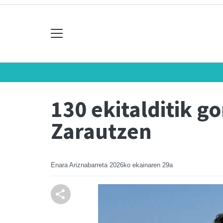
130 ekitalditik g
Zarautzen
Enara Ariznabarreta
2026ko ekainaren 29a