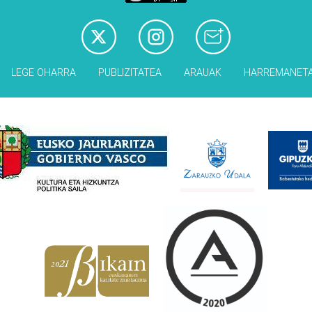
LEGE OHARRA
PUBLIZITATEA
ARAUAK
HARREMANET
Babesleak