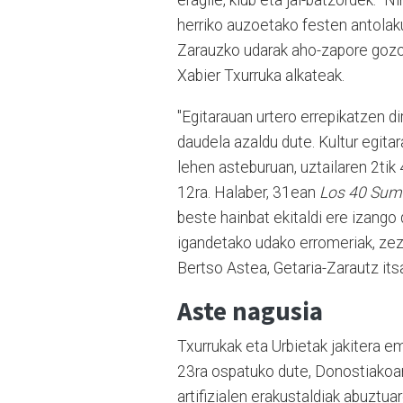
herriko auzoetako festen antolaku
Zarauzko udarak aho-zapore gozoa
Xabier Txurruka alkateak.
"Egitarauan urtero errepikatzen d
daudela azaldu dute. Kultur egitar
lehen asteburuan, uztailaren 2tik 
12ra. Halaber, 31ean
Los 40 Sum
beste hainbat ekitaldi ere izango d
igandetako udako erromeriak, zeze
Bertso Astea, Getaria-Zarautz its
Aste nagusia
Txurrukak eta Urbietak jakitera 
23ra ospatuko dute, Donostiakoar
artifizialen erakustaldiak abuztu