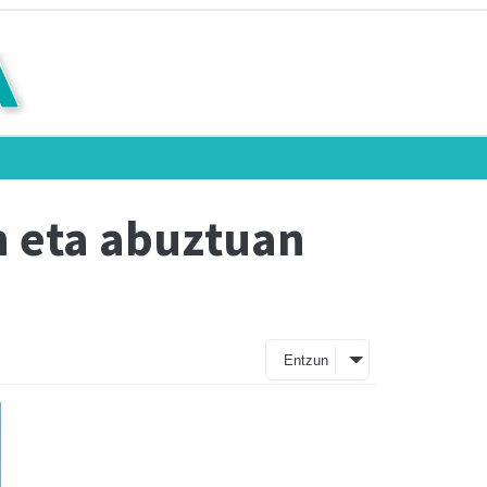
an eta abuztuan
Entzun