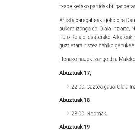
txapelketako partidak bi igandet
Artista paregabeak igoko dira Da
aukera izango da: Olaia Inziarte,
Puro Relajo, esaterako. Alkateak
guztietara iristea nahiko genukee
Honako hauek izango dira Maleko
Abuztuak 17,
22:00. Gaztea gaua: Olaia In
Abuztuak 18
23:00. Neomak.
Abuztuak 19