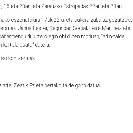
an, 16 eta 23an, eta Zarauzko Estropadak 22an eta 23an.
mako eszenatokira 17tik 22ra, eta aukera zabalaz gozatzeko
 Neomak, Janus Lester, Seguridad Social, Leire Martinez eta
 nabarmendu du urtero egin ohi duten moduan, "adin-talde
n kartela osatu" dutela.
iko kontzertuak:
ziarte, Zeatik Ez eta bertako talde gonbidatua.