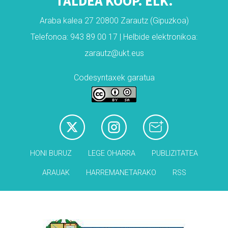
TALDEA KOOP. ELK.
Araba kalea 27 20800 Zarautz (Gipuzkoa)
Telefonoa: 943 89 00 17 | Helbide elektronikoa:
zarautz@ukt.eus
Codesyntaxek garatua
HONI BURUZ
LEGE OHARRA
PUBLIZITATEA
ARAUAK
HARREMANETARAKO
RSS
Babesleak