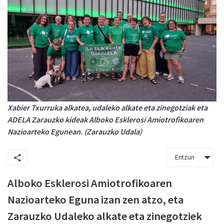
Xabier Txurruka alkatea, udaleko alkate eta zinegotziak eta
ADELA Zarauzko kideak Alboko Esklerosi Amiotrofikoaren
Nazioarteko Egunean. (Zarauzko Udala)
Entzun
Alboko Esklerosi Amiotrofikoaren
Nazioarteko Eguna izan zen atzo, eta
Z
arauzko Udaleko alkate eta zinegotziek