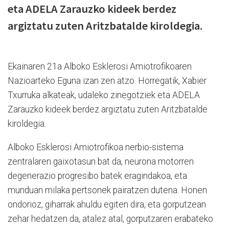
eta ADELA Zarauzko kideek berdez
argiztatu zuten Aritzbatalde kiroldegia.
Ekainaren 21a Alboko Esklerosi Amiotrofikoaren
Nazioarteko Eguna izan zen atzo. Horregatik, Xabier
Txurruka
alkateak, udaleko zinegotziek eta ADELA
Zarauzko kideek berdez argiztatu zuten Aritzbatalde
kiroldegia.
Alboko Esklerosi Amiotrofikoa nerbio-sistema
zentralaren gaixotasun bat da, neurona motorren
degenerazio progresibo batek eragindakoa, eta
munduan milaka pertsonek pairatzen dutena. Honen
ondorioz, giharrak ahuldu egiten dira, eta gorputzean
zehar hedatzen da, atalez atal, gorputzaren erabateko