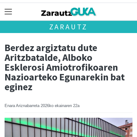
ZARAUTZ
Berdez argiztatu dute
Aritzbatalde, Alboko
Esklerosi Amiotrofikoaren
Nazioarteko Egunarekin bat
eginez
Enara Ariznabarreta
2026ko ekainaren 22a