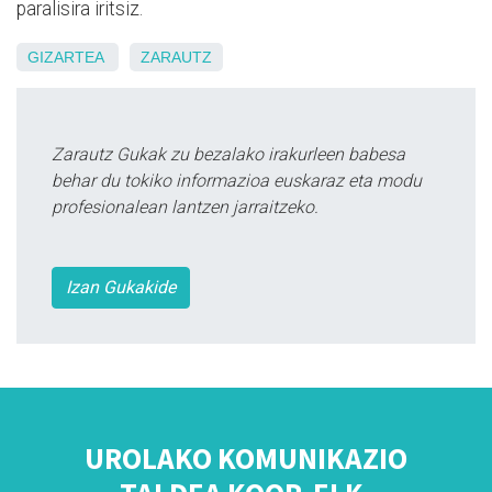
paralisira iritsiz.
GIZARTEA
ZARAUTZ
Zarautz Gukak zu bezalako irakurleen babesa
behar du tokiko informazioa euskaraz eta modu
profesionalean lantzen jarraitzeko.
Izan Gukakide
UROLAKO KOMUNIKAZIO