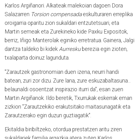
Karlos Argiñanori. Alkateak malekoian dagoen Dora
Salazarren
Torsion compensada
eskulturaren erreplika
oroigarria oparitu zion sukaldari entzutetsuari, eta
Martin semeak eta Zurekineko kide Paxku Expositok,
berriz, Iñigo Manterolak eginiko erretratua. Gainera, Jalgi
dantza taldeko bi kidek
Aurresku
berezia egin zioten,
txalaparta doinuz lagunduta.
"Zarautzek gastronomian duen izena, neurri handi
batean, zuri zor dizu. Zure lana, zure eskuzabaltasuna...
belaunaldi osoentzat inspirazio iturri da", esan zuen
Martin Argiñanok. Ildo beretik, Txurrukak eskerrak eman
zizkion "Zarautzekiko erakutsitako maitasunagatik eta
Zarautzerako egin duzun guztiagatik".
Ekitaldia biribiltzeko, otordua prestatzen aritu ziren
sukaldariek familia argazkia atera zuten Karlos