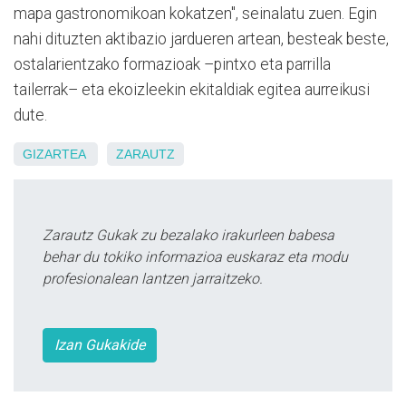
mapa gastronomikoan kokatzen", seinalatu zuen. Egin
nahi dituzten aktibazio jardueren artean, besteak beste,
ostalarientzako formazioak –pintxo eta parrilla
tailerrak– eta ekoizleekin ekitaldiak egitea aurreikusi
dute.
GIZARTEA
ZARAUTZ
Zarautz Gukak zu bezalako irakurleen babesa
behar du tokiko informazioa euskaraz eta modu
profesionalean lantzen jarraitzeko.
Izan Gukakide