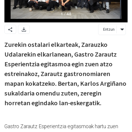
Entzun
Zurekin ostalari elkarteak, Zarauzko
Udalarekin elkarlanean, Gastro Zarautz
Esperientzia egitasmoa egin zuen atzo
estreinakoz, Zarautz gastronomiaren
mapan kokatzeko. Bertan, Karlos Argiñano
sukaldaria omendu zuten, zeregin
horretan egindako lan-eskergatik.
Gastro Zarautz Esperientzia egitasmoak hartu zuen