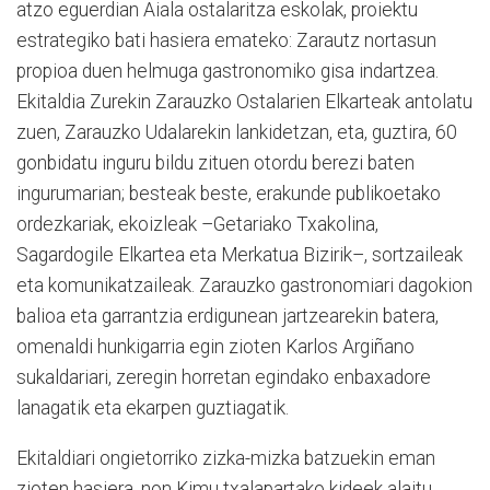
atzo eguerdian Aiala ostalaritza eskolak, proiektu
estrategiko bati hasiera emateko: Zarautz nortasun
propioa duen helmuga gastronomiko gisa indartzea.
Ekitaldia Zurekin Zarauzko Ostalarien Elkarteak antolatu
zuen, Zarauzko Udalarekin lankidetzan, eta, guztira, 60
gonbidatu inguru bildu zituen otordu berezi baten
ingurumarian; besteak beste, erakunde publikoetako
ordezkariak, ekoizleak –Getariako Txakolina,
Sagardogile Elkartea eta Merkatua Bizirik–, sortzaileak
eta komunikatzaileak. Zarauzko gastronomiari dagokion
balioa eta garrantzia erdigunean jartzearekin batera,
omenaldi hunkigarria egin zioten Karlos Argiñano
sukaldariari, zeregin horretan egindako enbaxadore
lanagatik eta ekarpen guztiagatik.
Ekitaldiari ongietorriko zizka-mizka batzuekin eman
zioten hasiera, non Kimu txalapartako kideek alaitu