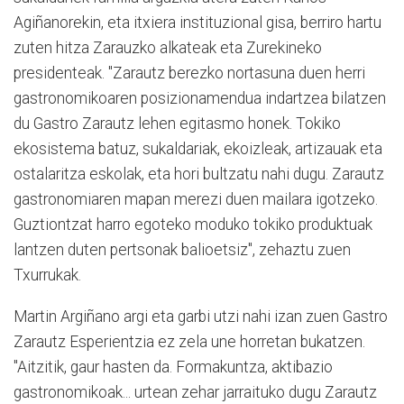
Agiñanorekin, eta itxiera instituzional gisa, berriro hartu
zuten hitza Zarauzko alkateak eta Zurekineko
presidenteak. "Zarautz berezko nortasuna duen herri
gastronomikoaren posizionamendua indartzea bilatzen
du Gastro Zarautz lehen egitasmo honek. Tokiko
ekosistema batuz, sukaldariak, ekoizleak, artizauak eta
ostalaritza eskolak, eta hori bultzatu nahi dugu. Zarautz
gastronomiaren mapan merezi duen mailara igotzeko.
Guztiontzat harro egoteko moduko tokiko produktuak
lantzen duten pertsonak balioetsiz", zehaztu zuen
Txurrukak.
Martin Argiñano argi eta garbi utzi nahi izan zuen Gastro
Zarautz Esperientzia ez zela une horretan bukatzen.
"Aitzitik, gaur hasten da. Formakuntza, aktibazio
gastronomikoak... urtean zehar jarraituko dugu Zarautz