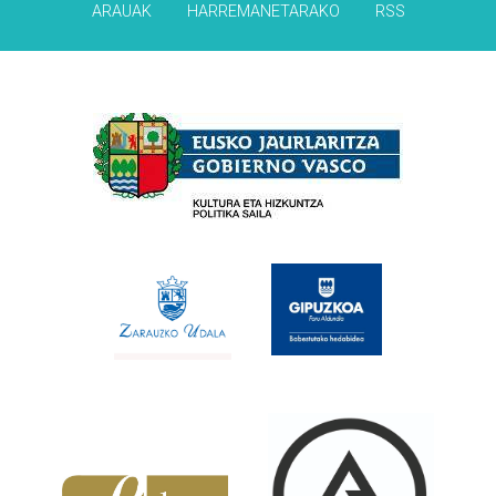
ARAUAK
HARREMANETARAKO
RSS
Babesleak