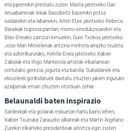
eta piperrekin prestatu zuten; Masta jatetxeko Gari
Arruabarrenak lekak Basobeltz baserriko potxa
saldarekin eta labanekin; Aiten Etxe jatetxeko Rebeca
Baraikak txipiroia parrilan, morroi erredukzioarekin eta
Blas-Eneako zainzuri kimuekin; Gure Txokoa jatetxeko
Jose Mari Mitxelenak antzina minhota arrazko txuleta;
eta azkenbururako, Kirkilla-Enea jatetxeko Xabier
Zabalak eta Iñigo Manterola artistak elkarlanean
sortutako gerezia, jogurta eta banilla. Sukaldariek eta
ekoizleek gonbidatuek dastatu zituzten jakien inguruko
azalpenak eman zituzten otorduan zehar.
Belaunaldi baten inspirazio
Sardexkak eta goilarak eskuetan hartu baino lehen,
Xabier Txurruka Zarauzko alkateak eta Martin Argiñano
Zurekin elkarteko presidenteak aitortza egin zioten