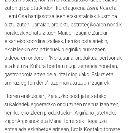
zuten giroa eta Andoni Iruretagoiena
Izeta VI.a
eta
Lierni Osa harrijasotzaileen erakustaldiak ikusmina
piztu zuten. Jarraian, proiektu estrategikoaren nondik
norakoak xehatu zituen Maider Izagirre Zurekin
elkarteko koordinatzaileak, herriko ostalariekin,
ekoizleekin eta artisauekin eginiko aurkezpen
bideoaren ondoren. "Nortasuna, produktua, pertsonak
eta kultura. Kultura txertatu dugu zerrenda honetan,
gastronomia artea dela iritzi diogulako. Eskuz eta
arimaz egiten dena", azpimarratu zuen Izagirrek.
Horren erakusgarri, Zarauzko bost jatetxetako
sukaldariek egoerarako ondu zuten menua izan zen,
herriko ekoizleen produktuekin: Argiñano jatetxeko
Zigor Argiñanok eta Maria Torrersek Hegaluze
entsalada eskabetxe arinean, Urola Kostako tomate