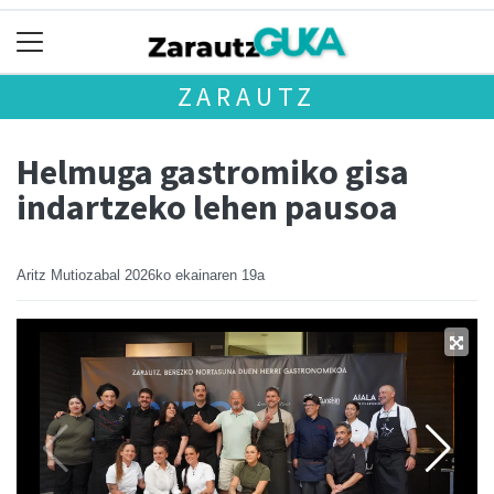
ZARAUTZ
Helmuga gastromiko gisa
indartzeko lehen pausoa
Aritz Mutiozabal
2026ko ekainaren 19a