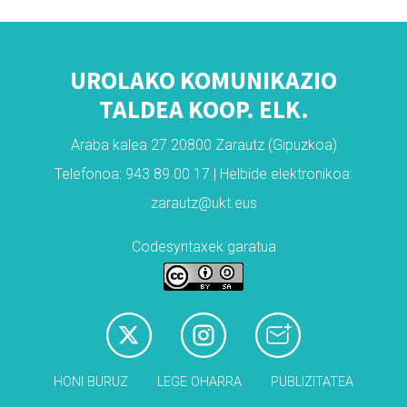
UROLAKO KOMUNIKAZIO
TALDEA KOOP. ELK.
Araba kalea 27 20800 Zarautz (Gipuzkoa)
Telefonoa: 943 89 00 17 | Helbide elektronikoa:
zarautz@ukt.eus
Codesyntaxek garatua
HONI BURUZ
LEGE OHARRA
PUBLIZITATEA