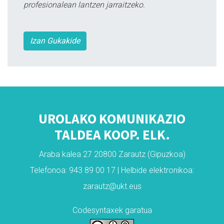
profesionalean lantzen jarraitzeko.
Izan Gukakide
UROLAKO KOMUNIKAZIO
TALDEA KOOP. ELK.
Araba kalea 27 20800 Zarautz (Gipuzkoa)
Telefonoa: 943 89 00 17 | Helbide elektronikoa:
zarautz@ukt.eus
Codesyntaxek garatua