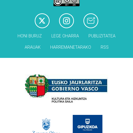
HONI BURUZ
LEGE OHARRA
PUBLIZITATEA
ARAUAK
HARREMANETARAKO
RSS
Babesleak