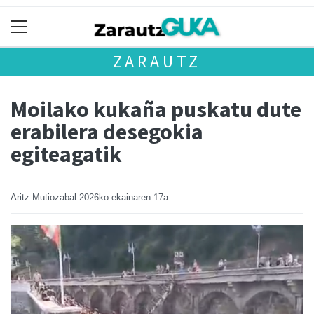
ZARAUTZ
Moilako kukaña puskatu dute
erabilera desegokia
egiteagatik
Aritz Mutiozabal
2026ko ekainaren 17a