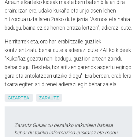
Arraun elkarteko kideak masta berri baten bila ari dira
orain; izan ere, udako kukaña eta ur jolasen lehen
hitzordua uztailaren 2rako dute jarria. "Asmoa eta nahia
badugu, baina ez da horren erraza lortzen", adierazi dute.
Herritarrek eta, oro har, erabiltzaile guztiek
kontzientziatu behar dutela adierazi dute ZAEko kideek:
"Kukañaz gozatu nahi badugu, guztion artean zaindu
behar dugu. Bestela, hor aritzen garenok aspertu egingo
gara eta antolatzeari utziko diogu". Era berean, erabilera
txarra egiten ari direnei adierazi egin behar zaiela.
GIZARTEA
ZARAUTZ
Zarautz Gukak zu bezalako irakurleen babesa
behar du tokiko informazioa euskaraz eta modu