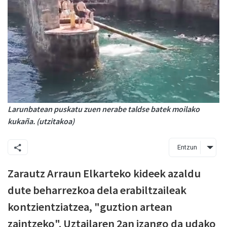
Larunbatean puskatu zuen nerabe taldse batek moilako
kukaña. (utzitakoa)
Entzun
Zarautz Arraun Elkarteko kideek azaldu
dute beharrezkoa dela erabiltzaileak
kontzientziatzea, "guztion artean
zaintzeko". Uztailaren 2an izango da udako