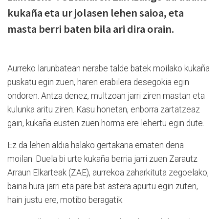
kukaña eta ur jolasen lehen saioa, eta
masta berri baten bila ari dira orain.
Aurreko larunbatean nerabe talde batek moilako kukaña
puskatu egin zuen, haren erabilera desegokia egin
ondoren. Antza denez, multzoan jarri ziren mastan eta
kulunka aritu ziren. Kasu honetan, enborra zartatzeaz
gain, kukaña eusten zuen horma ere lehertu egin dute.
Ez da lehen aldia halako gertakaria ematen dena
moilan. Duela bi urte kukaña berria jarri zuen Zarautz
Arraun Elkarteak (ZAE), aurrekoa zaharkituta zegoelako,
baina hura jarri eta pare bat astera apurtu egin zuten,
hain justu ere, motibo beragatik.