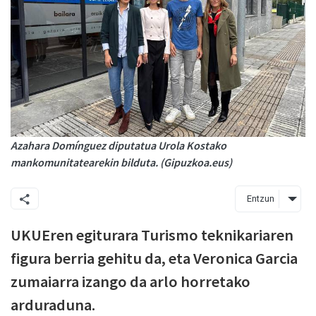
Azahara Domínguez diputatua Urola Kostako
mankomunitatearekin bilduta. (Gipuzkoa.eus)
Entzun
UKUEren egiturara Turismo teknikariaren
figura berria gehitu da, eta Veronica Garcia
zumaiarra izango da arlo horretako
arduraduna.