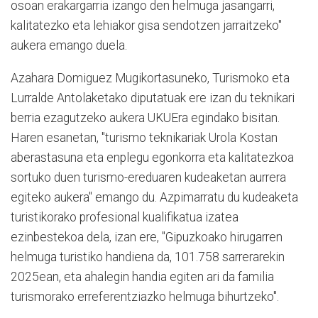
osoan erakargarria izango den helmuga jasangarri,
kalitatezko eta lehiakor gisa sendotzen jarraitzeko"
aukera emango duela.
Azahara Domiguez Mugikortasuneko, Turismoko eta
Lurralde Antolaketako diputatuak ere izan du teknikari
berria ezagutzeko aukera UKUEra egindako bisitan.
Haren esanetan, "turismo teknikariak Urola Kostan
aberastasuna eta enplegu egonkorra eta kalitatezkoa
sortuko duen turismo-ereduaren kudeaketan aurrera
egiteko aukera" emango du. Azpimarratu du kudeaketa
turistikorako profesional kualifikatua izatea
ezinbestekoa dela, izan ere, "Gipuzkoako hirugarren
helmuga turistiko handiena da, 101.758 sarrerarekin
2025ean, eta ahalegin handia egiten ari da familia
turismorako erreferentziazko helmuga bihurtzeko".