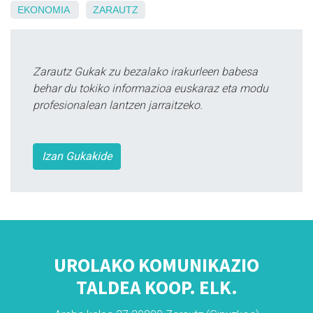
EKONOMIA
ZARAUTZ
Zarautz Gukak zu bezalako irakurleen babesa
behar du tokiko informazioa euskaraz eta modu
profesionalean lantzen jarraitzeko.
Izan Gukakide
UROLAKO KOMUNIKAZIO
TALDEA KOOP. ELK.