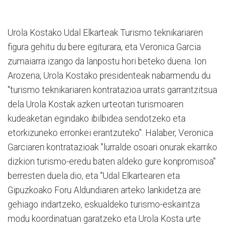
Urola Kostako Udal Elkarteak Turismo teknikariaren
figura gehitu du bere egiturara, eta Veronica Garcia
zumaiarra izango da lanpostu hori beteko duena. Ion
Arozena, Urola Kostako presidenteak nabarmendu du
"turismo teknikariaren kontratazioa urrats garrantzitsua
dela Urola Kostak azken urteotan turismoaren
kudeaketan egindako ibilbidea sendotzeko eta
etorkizuneko erronkei erantzuteko". Halaber, Veronica
Garciaren kontratazioak "lurralde osoari onurak ekarriko
dizkion turismo-eredu baten aldeko gure konpromisoa"
berresten duela dio, eta "Udal Elkartearen eta
Gipuzkoako Foru Aldundiaren arteko lankidetza are
gehiago indartzeko, eskualdeko turismo-eskaintza
modu koordinatuan garatzeko eta Urola Kosta urte