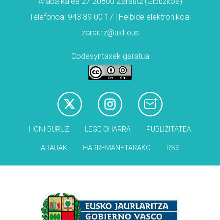
Araba kalea 27 20800 Zarautz (Gipuzkoa)
Telefonoa: 943 89 00 17 | Helbide elektronikoa:
zarautz@ukt.eus
Codesyntaxek garatua
HONI BURUZ
LEGE OHARRA
PUBLIZITATEA
ARAUAK
HARREMANETARAKO
RSS
Babesleak