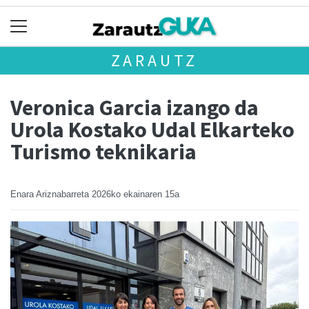
ZARAUTZ
Veronica Garcia izango da
Urola Kostako Udal Elkarteko
Turismo teknikaria
Enara Ariznabarreta
2026ko ekainaren 15a