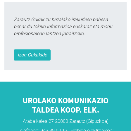
Zarautz Gukak zu bezalako irakurleen babesa
behar du tokiko informazioa euskaraz eta modu
profesionalean lantzen jarraitzeko.
Izan Gukakide
UROLAKO KOMUNIKAZIO
TALDEA KOOP. ELK.
Araba kalea 27 20800 Zarautz (Gipuzkoa)
Telefonoa: 943 89 00 17 | Helbide elektronikoa: