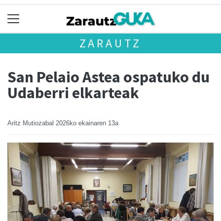
ZARAUTZ
San Pelaio Astea ospatuko du
Udaberri elkarteak
Aritz Mutiozabal
2026ko ekainaren 13a