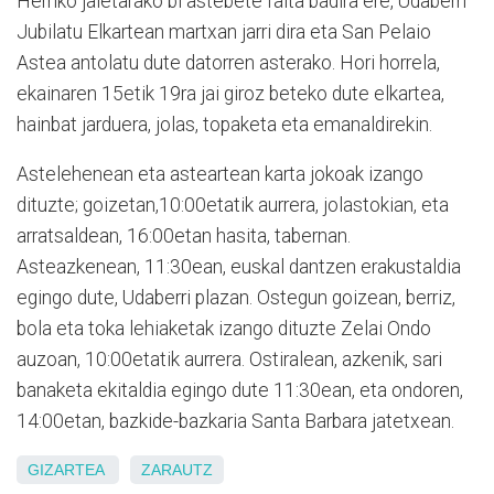
Herriko jaietarako bi astebete falta badira ere, Udaberri
Jubilatu Elkartean martxan jarri dira eta San Pelaio
Astea antolatu dute datorren asterako. Hori horrela,
ekainaren 15etik 19ra jai giroz beteko dute elkartea,
hainbat jarduera, jolas, topaketa eta emanaldirekin.
Astelehenean eta asteartean karta jokoak izango
dituzte; goizetan,10:00etatik aurrera, jolastokian, eta
arratsaldean, 16:00etan hasita, tabernan.
Asteazkenean, 11:30ean, euskal dantzen erakustaldia
egingo dute, Udaberri plazan. Ostegun goizean, berriz,
bola eta toka lehiaketak izango dituzte Zelai Ondo
auzoan, 10:00etatik aurrera. Ostiralean, azkenik, sari
banaketa ekitaldia egingo dute 11:30ean, eta ondoren,
14:00etan, bazkide-bazkaria Santa Barbara jatetxean.
GIZARTEA
ZARAUTZ