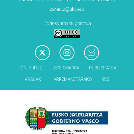
zarautz@ukt.eus
Codesyntaxek garatua
HONI BURUZ
LEGE OHARRA
PUBLIZITATEA
ARAUAK
HARREMANETARAKO
RSS
Babesleak