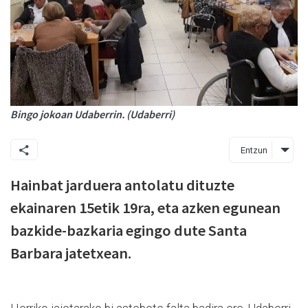
Bingo jokoan Udaberrin. (Udaberri)
Entzun
Hainbat jarduera antolatu dituzte
ekainaren 15etik 19ra, eta azken egunean
bazkide-bazkaria egingo dute Santa
Barbara jatetxean.