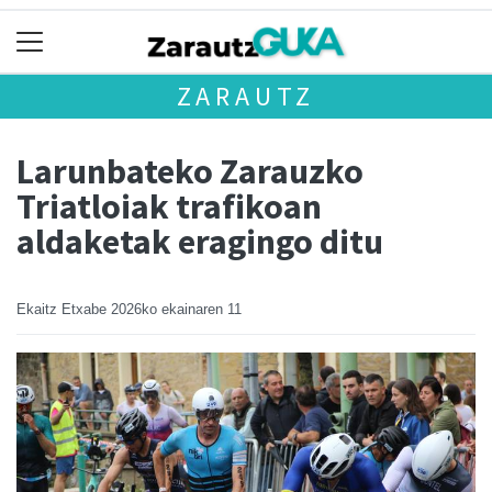
ZARAUTZ
Larunbateko Zarauzko
Triatloiak trafikoan
aldaketak eragingo ditu
Ekaitz Etxabe
2026ko ekainaren 11