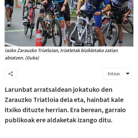
Iazko Zarauzko Triatloian, triatletak bizikletako zatian
abiatzen. (Guka)
Entzun
Larunbat arratsaldean jokatuko den
Zarauzko Triatloia dela eta, hainbat kale
itxiko dituzte herrian. Era berean, garraio
publikoak ere aldaketak izango ditu.