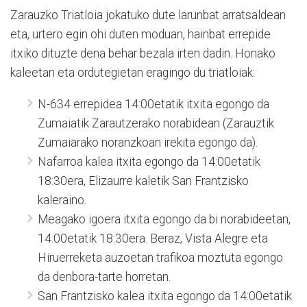
Zarauzko Triatloia jokatuko dute larunbat arratsaldean
eta, urtero egin ohi duten moduan, hainbat errepide
itxiko dituzte dena behar bezala irten dadin. Honako
kaleetan eta ordutegietan eragingo du triatloiak:
N-634 errepidea 14:00etatik itxita egongo da
Zumaiatik Zarautzerako norabidean (Zarauztik
Zumaiarako noranzkoan irekita egongo da).
Nafarroa kalea itxita egongo da 14:00etatik
18:30era, Elizaurre kaletik San Frantzisko
kaleraino.
Meagako igoera itxita egongo da bi norabideetan,
14:00etatik 18:30era. Beraz, Vista Alegre eta
Hiruerreketa auzoetan trafikoa moztuta egongo
da denbora-tarte horretan.
San Frantzisko kalea itxita egongo da 14:00etatik