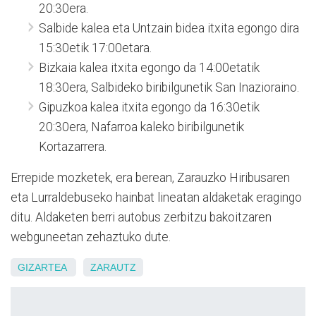
20:30era.
Salbide kalea eta Untzain bidea itxita egongo dira
15:30etik 17:00etara.
Bizkaia kalea itxita egongo da 14:00etatik
18:30era, Salbideko biribilgunetik San Inazioraino.
Gipuzkoa kalea itxita egongo da 16:30etik
20:30era, Nafarroa kaleko biribilgunetik
Kortazarrera.
Errepide mozketek, era berean, Zarauzko Hiribusaren
eta Lurraldebuseko hainbat lineatan aldaketak eragingo
ditu. Aldaketen berri autobus zerbitzu bakoitzaren
webguneetan zehaztuko dute.
GIZARTEA
ZARAUTZ