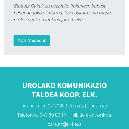
Zarautz Gukak zu bezalako irakurleen babesa
behar du tokiko informazioa euskaraz eta modu
profesionalean lantzen jarraitzeko.
Izan Gukakide
UROLAKO KOMUNIKAZIO
TALDEA KOOP. ELK.
Araba kalea 27 20800 Zarautz (Gipuzkoa)
Telefonoa: 943 89 00 17 | Helbide elektronikoa:
zarautz@ukt.eus