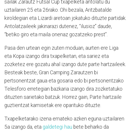
sailak Zarautz Futsal Cup txapelketa antolatu du
uztailaren 25 eta 26rako. Ohi bezala, Aritzbatalde
kiroldegian eta Lizardi aretoan jokatuko dituzte partidak.
Antolatzaileek jakinarazi dutenez, “ilusioz” daude,
“betiko giro eta maila onenaz gozatzeko prest”.
Pasa den urtean egin zuten moduan, aurten ere Liga
eta Kopa izango dira txapelketan, eta sariez eta
zozketez ere gozatu ahal izango dute parte hartzaileek.
Besteak beste, Gran Camping Zarautzen bi
pertsonentzat gaua eta gosaria edo bi pertsonentzako
Telesforo erretegian bazkaria izango dira zozketatuko
dituzten sarietako batzuk. Horrez gain, Parte hartzaile
guztientzat kamisetak ere oparituko dituzte.
Txapelketarako izena emateko azken eguna uztailaren
5a izango da, eta
galdetegi hau
bete beharko da