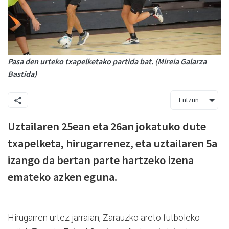
Pasa den urteko txapelketako partida bat. (Mireia Galarza
Bastida)
Entzun
Uztailaren 25ean eta 26an jokatuko dute
txapelketa, hirugarrenez, eta uztailaren 5a
izango da bertan parte hartzeko izena
emateko azken eguna.
Hirugarren urtez jarraian, Zarauzko areto futboleko