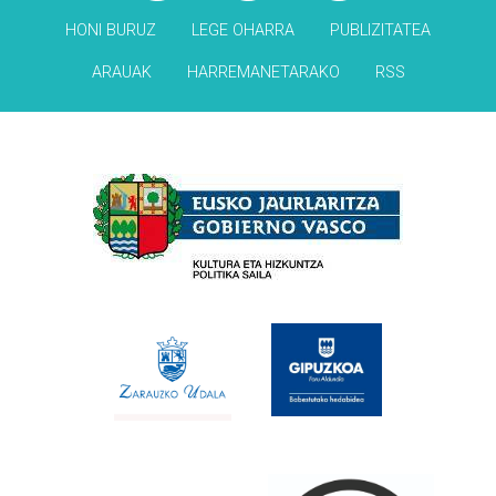
HONI BURUZ
LEGE OHARRA
PUBLIZITATEA
ARAUAK
HARREMANETARAKO
RSS
Babesleak