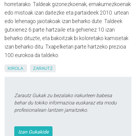
horretarako. Taldeak gizonezkoenak, emakumezkoenak
edo mistoak izan daitezke eta partaideek 2010. urtean
edo lehenago jaiotakoak izan beharko dute. Taldeek
gutxienez 6 parte hartzaile eta gehienez 10 izan
beharko dituzte, eta bakoitzak bi koloretako kamisetak
izan beharko ditu. Txapelketan parte hartzeko prezioa
100 eurokoa da taldeko.
KIROLA
ZARAUTZ
Zarautz Gukak zu bezalako irakurleen babesa
behar du tokiko informazioa euskaraz eta modu
profesionalean lantzen jarraitzeko.
Izan Gukakide