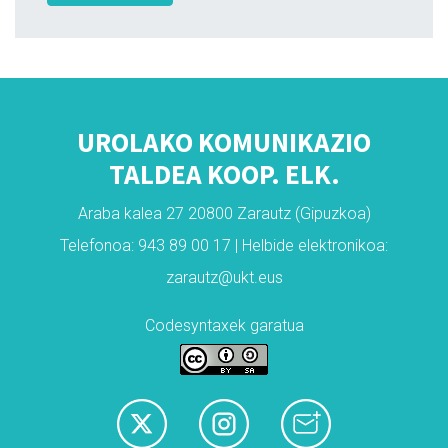
UROLAKO KOMUNIKAZIO
TALDEA KOOP. ELK.
Araba kalea 27 20800 Zarautz (Gipuzkoa)
Telefonoa: 943 89 00 17 | Helbide elektronikoa:
zarautz@ukt.eus
Codesyntaxek garatua