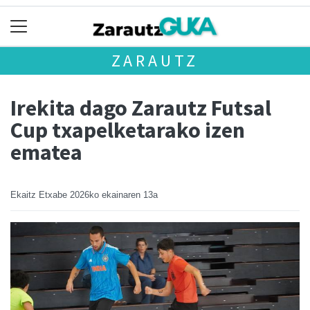
ZARAUTZ
Irekita dago Zarautz Futsal
Cup txapelketarako izen
ematea
Ekaitz Etxabe
2026ko ekainaren 13a