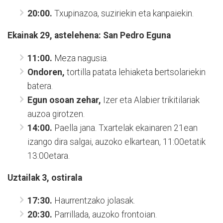
20:00.
Txupinazoa, suziriekin eta kanpaiekin.
Ekainak 29, astelehena: San Pedro Eguna
11:00.
Meza nagusia.
Ondoren,
tortilla patata lehiaketa bertsolariekin
batera.
Egun osoan zehar,
Izer eta Alabier trikitilariak
auzoa girotzen.
14:00.
Paella jana. Txartelak ekainaren 21ean
izango dira salgai, auzoko elkartean, 11:00etatik
13:00etara.
Uztailak 3, ostirala
17:30.
Haurrentzako jolasak.
20:30.
Parrillada, auzoko frontoian.