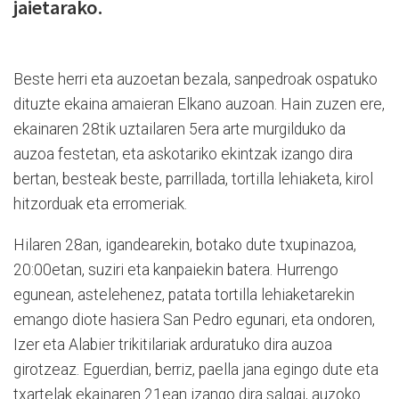
jaietarako.
Beste herri eta auzoetan bezala, sanpedroak ospatuko
dituzte ekaina amaieran Elkano auzoan. Hain zuzen ere,
ekainaren 28tik uztailaren 5era arte murgilduko da
auzoa festetan, eta askotariko ekintzak izango dira
bertan, besteak beste, parrillada, tortilla lehiaketa, kirol
hitzorduak eta erromeriak.
Hilaren 28an, igandearekin, botako dute txupinazoa,
20:00etan, suziri eta kanpaiekin batera. Hurrengo
egunean, astelehenez, patata tortilla lehiaketarekin
emango diote hasiera San Pedro egunari, eta ondoren,
Izer eta Alabier trikitilariak arduratuko dira auzoa
girotzeaz. Eguerdian, berriz, paella jana egingo dute eta
txartelak ekainaren 21ean izango dira salgai, auzoko