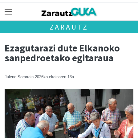
ZARAUTZ
Ezagutarazi dute Elkanoko
sanpedroetako egitaraua
Julene Sorarrain
2026ko ekainaren 13a