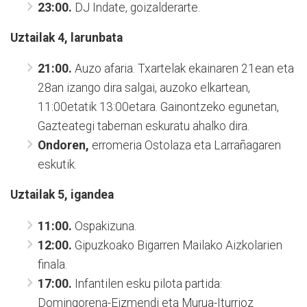
23:00.
DJ Indate, goizalderarte.
Uztailak 4, larunbata
21:00.
Auzo afaria. Txartelak ekainaren 21ean eta
28an izango dira salgai, auzoko elkartean,
11:00etatik 13:00etara. Gainontzeko egunetan,
Gazteategi tabernan eskuratu ahalko dira.
Ondoren,
erromeria Ostolaza eta Larrañagaren
eskutik.
Uztailak 5, igandea
11:00.
Ospakizuna.
12:00.
Gipuzkoako Bigarren Mailako Aizkolarien
finala.
17:00.
Infantilen esku pilota partida:
Domingorena-Eizmendi eta Murua-Iturrioz