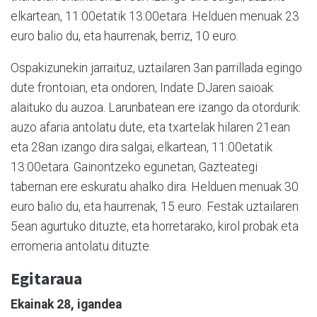
elkartean, 11:00etatik 13:00etara. Helduen menuak 23
euro balio du, eta haurrenak, berriz, 10 euro.
Ospakizunekin jarraituz, uztailaren 3an parrillada egingo
dute frontoian, eta ondoren, Indate DJaren saioak
alaituko du auzoa. Larunbatean ere izango da otordurik:
auzo afaria antolatu dute, eta txartelak hilaren 21ean
eta 28an izango dira salgai, elkartean, 11:00etatik
13:00etara. Gainontzeko egunetan, Gazteategi
tabernan ere eskuratu ahalko dira. Helduen menuak 30
euro balio du, eta haurrenak, 15 euro. Festak uztailaren
5ean agurtuko dituzte, eta horretarako, kirol probak eta
erromeria antolatu dituzte.
Egitaraua
Ekainak 28, igandea