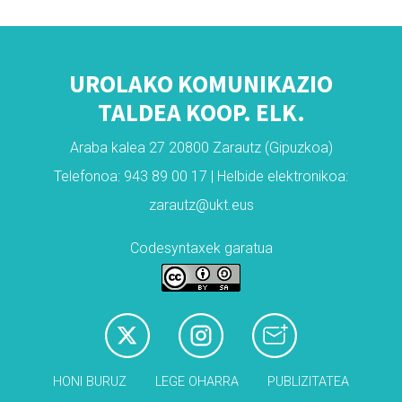
UROLAKO KOMUNIKAZIO
TALDEA KOOP. ELK.
Araba kalea 27 20800 Zarautz (Gipuzkoa)
Telefonoa: 943 89 00 17 | Helbide elektronikoa:
zarautz@ukt.eus
Codesyntaxek garatua
HONI BURUZ
LEGE OHARRA
PUBLIZITATEA