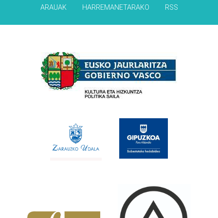
ARAUAK
HARREMANETARAKO
RSS
Babesleak