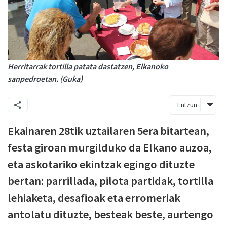
Herritarrak tortilla patata dastatzen, Elkanoko
sanpedroetan. (Guka)
Entzun
Ekainaren 28tik uztailaren 5era bitartean,
festa giroan murgilduko da Elkano auzoa,
eta askotariko ekintzak egingo dituzte
bertan: parrillada, pilota partidak, tortilla
lehiaketa, desafioak eta erromeriak
antolatu dituzte, besteak beste, aurtengo