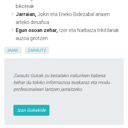
bikoteak.
Jarraian,
Jokin eta Eneko Bidezabal anaien
arteko desafioa.
Egun osoan zehar,
Izer eta Narbaiza trikitilariak
auzoa girotzen.
JAIAK
ZARAUTZ
Zarautz Gukak zu bezalako irakurleen babesa
behar du tokiko informazioa euskaraz eta modu
profesionalean lantzen jarraitzeko.
Izan Gukakide