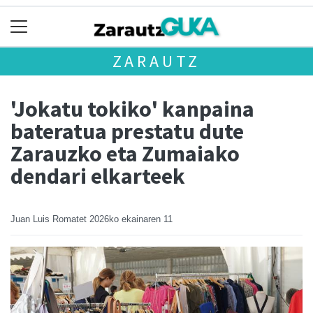
ZARAUTZ
'Jokatu tokiko' kanpaina
bateratua prestatu dute
Zarauzko eta Zumaiako
dendari elkarteek
Juan Luis Romatet
2026ko ekainaren 11