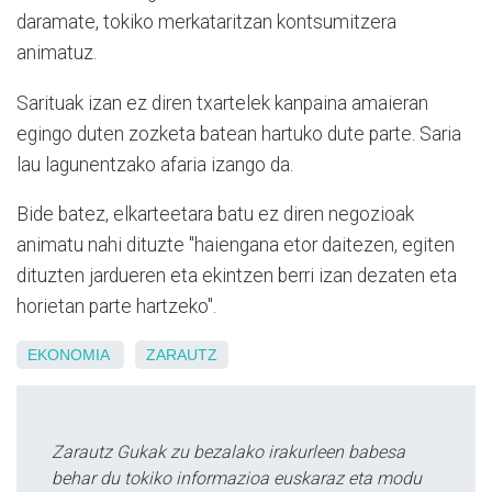
daramate, tokiko merkataritzan kontsumitzera
animatuz.
Sarituak izan ez diren txartelek kanpaina amaieran
egingo duten zozketa batean hartuko dute parte. Saria
lau lagunentzako afaria izango da.
Bide batez, elkarteetara batu ez diren negozioak
animatu nahi dituzte "haiengana etor daitezen, egiten
dituzten jardueren eta ekintzen berri izan dezaten eta
horietan parte hartzeko".
EKONOMIA
ZARAUTZ
Zarautz Gukak zu bezalako irakurleen babesa
behar du tokiko informazioa euskaraz eta modu