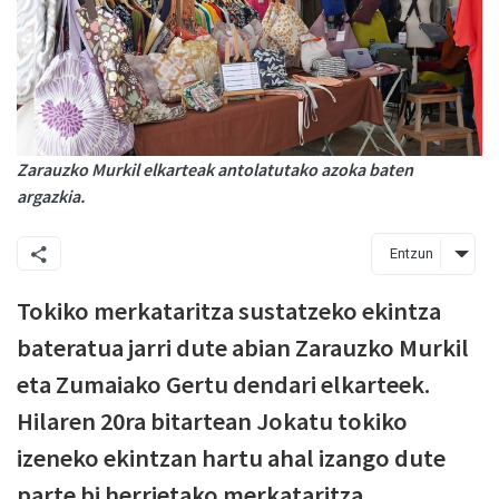
Zarauzko Murkil elkarteak antolatutako azoka baten
argazkia.
Entzun
Tokiko merkataritza sustatzeko ekintza
bateratua jarri dute abian Zarauzko Murkil
eta Zumaiako Gertu dendari elkarteek.
Hilaren 20ra bitartean Jokatu tokiko
izeneko ekintzan hartu ahal izango dute
parte bi herrietako merkataritza