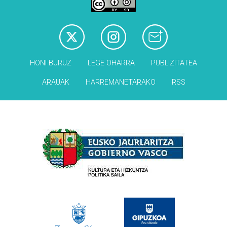
HONI BURUZ
LEGE OHARRA
PUBLIZITATEA
ARAUAK
HARREMANETARAKO
RSS
Babesleak