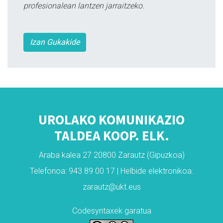
profesionalean lantzen jarraitzeko.
Izan Gukakide
UROLAKO KOMUNIKAZIO
TALDEA KOOP. ELK.
Araba kalea 27 20800 Zarautz (Gipuzkoa)
Telefonoa: 943 89 00 17 | Helbide elektronikoa:
zarautz@ukt.eus
Codesyntaxek garatua