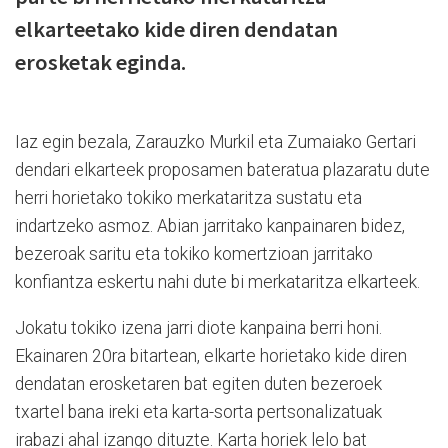
elkarteetako kide diren dendatan
erosketak eginda.
Iaz egin bezala, Zarauzko Murkil eta Zumaiako Gertari
dendari elkarteek proposamen bateratua plazaratu dute
herri horietako tokiko merkataritza sustatu eta
indartzeko asmoz. Abian jarritako kanpainaren bidez,
bezeroak saritu eta tokiko komertzioan jarritako
konfiantza eskertu nahi dute bi merkataritza elkarteek.
Jokatu tokiko izena jarri diote kanpaina berri honi.
Ekainaren 20ra bitartean, elkarte horietako kide diren
dendatan erosketaren bat egiten duten bezeroek
txartel bana ireki eta karta-sorta pertsonalizatuak
irabazi ahal izango dituzte. Karta horiek lelo bat