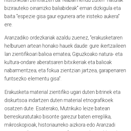
bizirauteko oinarrizko baliabideak" eman dizkigula eta
baita "espezie gisa gaur egunera arte iristeko aukera"
ere.
Aranzadiko ordezkariak azaldu zuenez, "erakusketaren
helburuen artean honako hauek daude: gure ikertzaileen
lan zientifikoari balioa ematea; Gipuzkoako natura- eta
kultura-ondare aberatsaren bitxikeriak eta balioak
nabarmentzea; eta fokua zientzian jartzea, garapenaren
funtsezko elementu gisa".
Erakusketa material zientifiko ugari duten bitrinek eta
diskurtsoa indartzen duten material etnografikoek
osatzen dute. Esaterako, Mutrikuko leize batean
berreskuratutako bisonte garezur baten erreplika,
mikroskopioak, historiaurreko aizkora edo Aranzadi