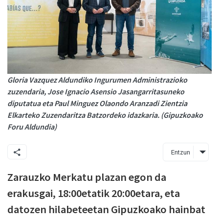
Gloria Vazquez Aldundiko Ingurumen Administrazioko
zuzendaria, Jose Ignacio Asensio Jasangarritasuneko
diputatua eta Paul Minguez Olaondo Aranzadi Zientzia
Elkarteko Zuzendaritza Batzordeko idazkaria. (Gipuzkoako
Foru Aldundia)
Entzun
Zarauzko Merkatu plazan egon da
erakusgai, 18:00etatik 20:00etara, eta
datozen hilabeteetan Gipuzkoako hainbat