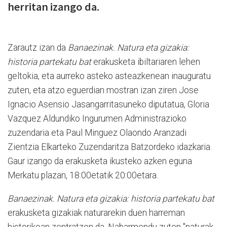
herritan izango da.
Zarautz izan da
Banaezinak. Natura eta gizakia:
historia partekatu bat
erakusketa ibiltariaren lehen
geltokia, eta aurreko asteko asteazkenean inauguratu
zuten, eta atzo eguerdian mostran izan ziren Jose
Ignacio Asensio Jasangarritasuneko diputatua, Gloria
Vazquez Aldundiko Ingurumen Administrazioko
zuzendaria eta Paul Minguez Olaondo Aranzadi
Zientzia Elkarteko Zuzendaritza Batzordeko idazkaria.
Gaur izango da erakusketa ikusteko azken eguna
Merkatu plazan, 18:00etatik 20:00etara.
Banaezinak. Natura eta gizakia: historia partekatu bat
erakusketa gizakiak naturarekin duen harreman
historikoan zentratzen da. Nabarmendu zuten "naturak