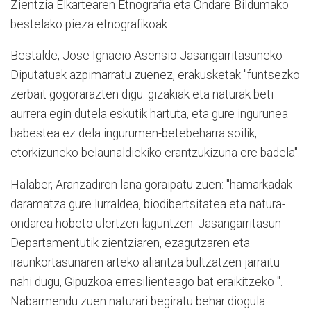
Zientzia Elkartearen Etnografia eta Ondare Bildumako
bestelako pieza etnografikoak.
Bestalde, Jose Ignacio Asensio Jasangarritasuneko
Diputatuak azpimarratu zuenez, erakusketak "funtsezko
zerbait gogorarazten digu: gizakiak eta naturak beti
aurrera egin dutela eskutik hartuta, eta gure ingurunea
babestea ez dela ingurumen-betebeharra soilik,
etorkizuneko belaunaldiekiko erantzukizuna ere badela".
Halaber, Aranzadiren lana goraipatu zuen: "hamarkadak
daramatza gure lurraldea, biodibertsitatea eta natura-
ondarea hobeto ulertzen laguntzen. Jasangarritasun
Departamentutik zientziaren, ezagutzaren eta
iraunkortasunaren arteko aliantza bultzatzen jarraitu
nahi dugu, Gipuzkoa erresilienteago bat eraikitzeko ".
Nabarmendu zuen naturari begiratu behar diogula