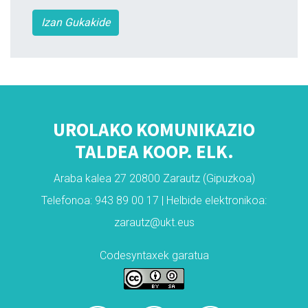
Izan Gukakide
UROLAKO KOMUNIKAZIO
TALDEA KOOP. ELK.
Araba kalea 27 20800 Zarautz (Gipuzkoa)
Telefonoa: 943 89 00 17 | Helbide elektronikoa:
zarautz@ukt.eus
Codesyntaxek garatua