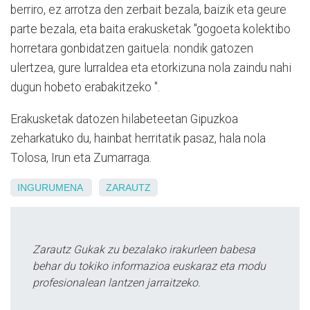
berriro, ez arrotza den zerbait bezala, baizik eta geure
parte bezala, eta baita erakusketak "gogoeta kolektibo
horretara gonbidatzen gaituela: nondik gatozen
ulertzea, gure lurraldea eta etorkizuna nola zaindu nahi
dugun hobeto erabakitzeko ".
Erakusketak datozen hilabeteetan Gipuzkoa
zeharkatuko du, hainbat herritatik pasaz, hala nola
Tolosa, Irun eta Zumarraga.
INGURUMENA
ZARAUTZ
Zarautz Gukak zu bezalako irakurleen babesa
behar du tokiko informazioa euskaraz eta modu
profesionalean lantzen jarraitzeko.