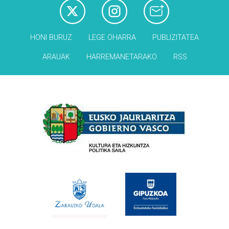
HONI BURUZ
LEGE OHARRA
PUBLIZITATEA
ARAUAK
HARREMANETARAKO
RSS
Babesleak