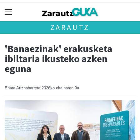
ZARAUTZ
'Banaezinak' erakusketa
ibiltaria ikusteko azken
eguna
Enara Ariznabarreta
2026ko ekainaren 9a