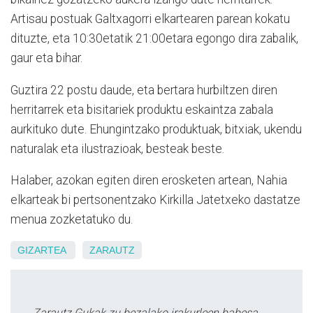
Artisau postuak Galtxagorri elkartearen parean kokatu
dituzte, eta 10:30etatik 21:00etara egongo dira zabalik,
gaur eta bihar.
Guztira 22 postu daude, eta bertara hurbiltzen diren
herritarrek eta bisitariek produktu eskaintza zabala
aurkituko dute. Ehungintzako produktuak, bitxiak, ukendu
naturalak eta ilustrazioak, besteak beste.
Halaber, azokan egiten diren erosketen artean, Nahia
elkarteak bi pertsonentzako Kirkilla Jatetxeko dastatze
menua zozketatuko du.
GIZARTEA
ZARAUTZ
Zarautz Gukak zu bezalako irakurleen babesa