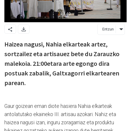
Entzun
Haizea nagusi, Nahia elkarteak artez,
sortzailez eta artisauez bete du Zarauzko
malekoia. 21:00etara arte egongo dira
postuak zabalik, Galtxagorri elkartearen
parean.
Gaur goizean eman diote hasiera Nahia elkarteak
antolatutako ekaineko III. artisau azokari. Nahiz eta
haizea nagusi izan, inguru zoragarriaz eta produktu
bikainez gozatzeko aukera izango dute herritarrek.