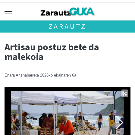
ZARAUTZ
Artisau postuz bete da
malekoia
Enara Ariznabarreta
2026ko ekainaren 6a