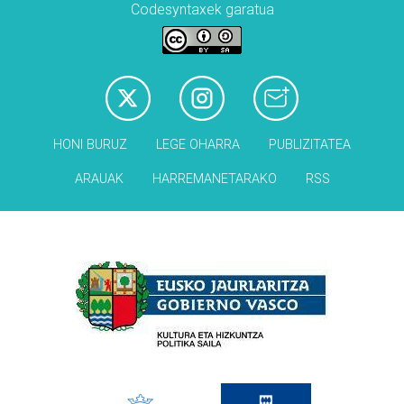
Codesyntaxek garatua
HONI BURUZ
LEGE OHARRA
PUBLIZITATEA
ARAUAK
HARREMANETARAKO
RSS
Babesleak