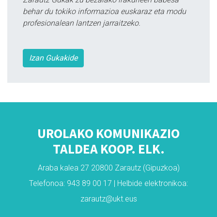
behar du tokiko informazioa euskaraz eta modu
profesionalean lantzen jarraitzeko.
Izan Gukakide
UROLAKO KOMUNIKAZIO
TALDEA KOOP. ELK.
Araba kalea 27 20800 Zarautz (Gipuzkoa)
Telefonoa: 943 89 00 17 | Helbide elektronikoa:
zarautz@ukt.eus